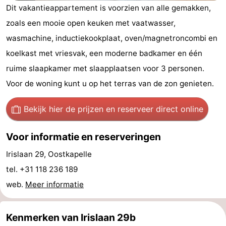
Dit vakantieappartement is voorzien van alle gemakken,
Geere
breakfasts)
Hotels
zoals een mooie open keuken met vaatwasser,
Vakantiehuizen
wasmachine, inductiekookplaat, oven/magnetroncombi en
koelkast met vriesvak, een moderne badkamer en één
-
ruime slaapkamer met slaapplaatsen voor 3 personen.
Bos
-
Voor de woning kunt u op het terras van de zon genieten.
en
De
-
Bekijk hier de prijzen
en reserveer direct online
Duin
Grote
De
-
Voor informatie en reserveringen
Geere
Zandput
Dennenbos
-
Irislaan 29, Oostkapelle
tel. +31 118 236 189
Fort
-
web.
Meer informatie
den
In
-
Kenmerken van Irislaan 29b
Haak
De
Westhove
Last