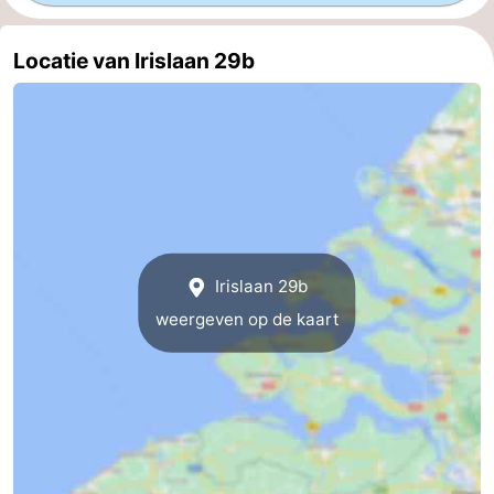
Paardrijden
-
Locatie van Irislaan 29b
Maneges
-
Golfbanen
Eten
en
Evenementen
drinken
Praktisch
Forum
Irislaan 29b
weergeven op de kaart
Route
-
Parkeren
Reisboekenwinkel
Nieuws