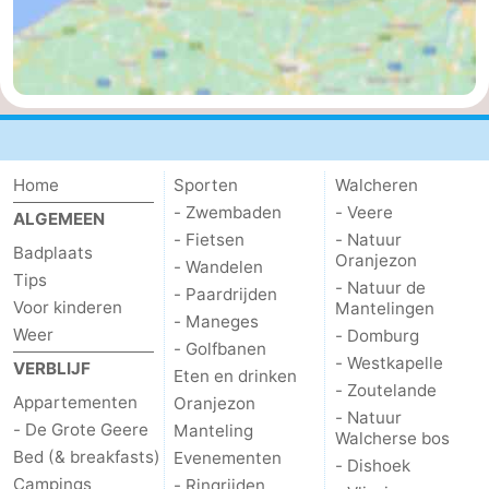
Medische
adressen
Regio
Zeeland
Schouwen-
Home
Sporten
Walcheren
- Zwembaden
- Veere
ALGEMEEN
Duiveland
-
- Fietsen
- Natuur
Badplaats
Oranjezon
- Wandelen
Tips
Renesse
-
- Natuur de
- Paardrijden
Voor kinderen
Mantelingen
- Maneges
Brouwershaven
-
Weer
- Domburg
- Golfbanen
- Westkapelle
VERBLIJF
Eten en drinken
Bruinisse
-
- Zoutelande
Appartementen
Oranjezon
- Natuur
Zierikzee
-
- De Grote Geere
Manteling
Walcherse bos
Bed (& breakfasts)
Evenementen
- Dishoek
Natuur
-
Campings
- Ringrijden