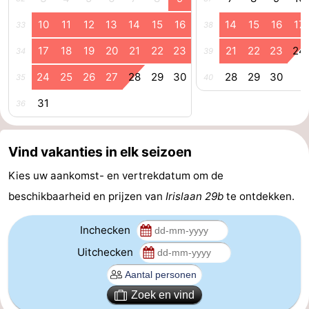
Bowlen
-
10
11
12
13
14
15
16
14
15
16
17
33
38
Minigolfbanen
Wellness
17
18
19
20
21
22
23
21
22
23
24
34
39
24
25
26
27
28
29
30
28
29
30
35
40
centra
Dorpen
31
36
&
Natuur
Steden
Rondleidingen
Vind vakanties in elk seizoen
Sporten
Kies uw aankomst- en vertrekdatum om de
beschikbaarheid en prijzen van
Irislaan 29b
te ontdekken.
-
Inchecken
Zwembaden
-
Uitchecken
Fietsen
-
Zoek en vind
Wandelen
-