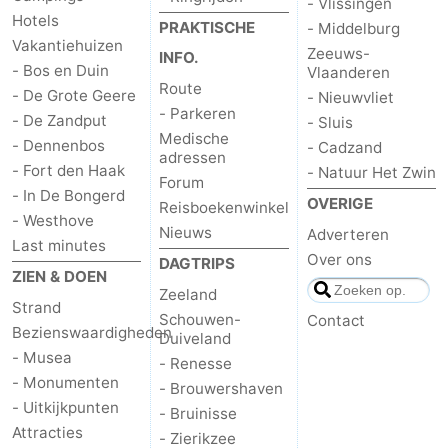
- Vlissingen
Hotels
PRAKTISCHE
- Middelburg
Oosterschelde
Burgh
-
Vakantiehuizen
Zeeuws-
INFO.
- Bos en Duin
Vlaanderen
Haamstede
Natuur
Walcheren
Route
- De Grote Geere
- Nieuwvliet
- Parkeren
- De Zandput
- Sluis
Kop
-
Medische
- Dennenbos
- Cadzand
adressen
van
Veere
-
- Fort den Haak
- Natuur Het Zwin
Forum
- In De Bongerd
OVERIGE
Reisboekenwinkel
Schouwen
Natuur
-
- Westhove
Nieuws
Adverteren
Last minutes
Over ons
Oranjezon
Natuur
-
DAGTRIPS
ZIEN & DOEN
Zeeland
de
Domburg
-
Strand
Schouwen-
Contact
Bezienswaardigheden
Duiveland
Mantelingen
Westkapelle
-
- Musea
- Renesse
- Monumenten
- Brouwershaven
Zoutelande
-
- Uitkijkpunten
- Bruinisse
Attracties
- Zierikzee
Natuur
-