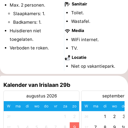
Sanitair
Max. 2 personen.
Bongerd
minutes
Strand
Toilet.
Slaapkamers: 1.
Zien
Wastafel.
Badkamers: 1.
Huisdieren niet
Media
&
Bezienswaardigheden
toegelaten.
WiFi internet.
doen
-
Verboden te roken.
TV.
Locatie
Musea
-
Niet op vakantiepark.
Monumenten
-
Kalender van Irislaan 29b
Uitkijkpunten
Attracties
augustus 2026
september 
-
W
ma
di
wo
do
vr
za
zo
W
ma
di
wo
do
Speeltuinen
-
1
2
1
2
3
31
36
Binnenspeeltuinen
-
3
4
5
6
7
8
9
7
8
9
10
32
37