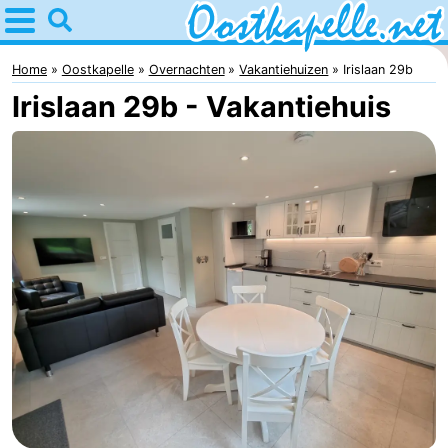
Home
Oostkapelle
Home
Oostkapelle
Overnachten
Vakantiehuizen
Irislaan 29b
Irislaan 29b - Vakantiehuis
Tips
Voor
kinderen
Natuur
Oranjezon
Overnachten
Appartementen
-
De
Bed
Grote
(&
Campings