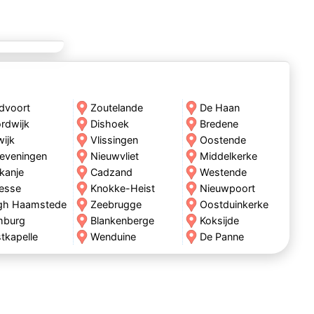
dvoort
Zoutelande
De Haan
rdwijk
Dishoek
Bredene
wijk
Vlissingen
Oostende
eveningen
Nieuwvliet
Middelkerke
kanje
Cadzand
Westende
esse
Knokke-Heist
Nieuwpoort
gh Haamstede
Zeebrugge
Oostduinkerke
mburg
Blankenberge
Koksijde
tkapelle
Wenduine
De Panne