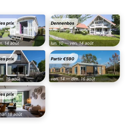
es prix
Dennenbos
n. 14 août
lun. 10 — ven. 14 août
es prix
Partir €590
am. 15 août
ven. 14 — dim. 16 août
es prix
ar. 18 août