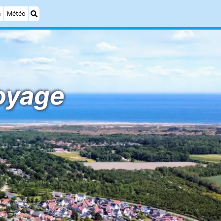
n
Météo
oyage