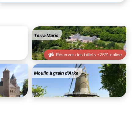
Terra Maris
Réserver des billets -25% online
Moulin à grain d'Arke