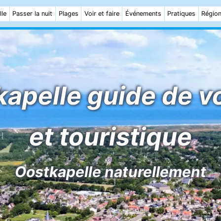
lle
Passer la nuit
Plages
Voir et faire
Événements
Pratiques
Régio
kapelle guide de v
et touristique
Oostkapelle naturellement