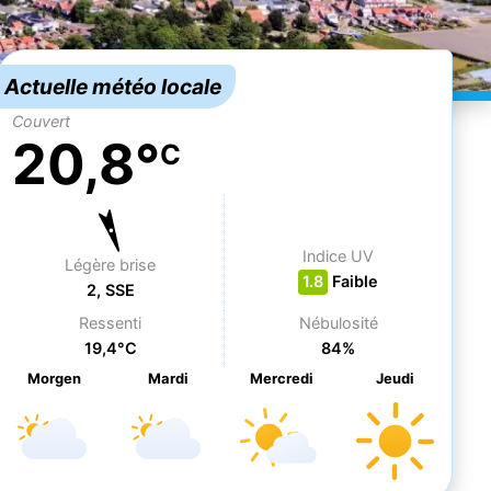
Actuelle météo locale
Couvert
20,8°
C
Indice UV
Légère brise
1.8
Faible
2, SSE
Ressenti
Nébulosité
19,4°C
84%
Morgen
Ma
rdi
Me
rcredi
Je
udi