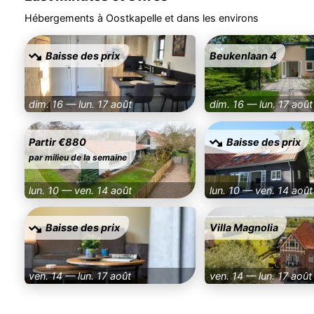
Hébergements à Oostkapelle et dans les environs
Baisse des prix
Beukenlaan 4
dim. 16 — lun. 17 août
dim. 16 — lun. 17 août
Partir €880
Baisse des prix
par milieu de la semaine
lun. 10 — ven. 14 août
lun. 10 — ven. 14 août
Baisse des prix
Villa Magnolia
ven. 14 — lun. 17 août
ven. 14 — lun. 17 août