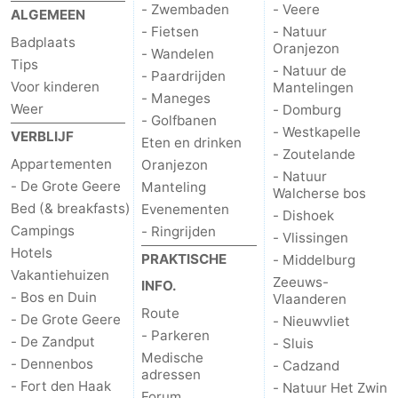
- Zwembaden
- Veere
ALGEMEEN
- Fietsen
- Natuur
Badplaats
Oranjezon
- Wandelen
Tips
- Natuur de
- Paardrijden
Voor kinderen
Mantelingen
- Maneges
Weer
- Domburg
- Golfbanen
- Westkapelle
VERBLIJF
Eten en drinken
- Zoutelande
Appartementen
Oranjezon
- Natuur
- De Grote Geere
Manteling
Walcherse bos
Bed (& breakfasts)
Evenementen
- Dishoek
Campings
- Ringrijden
- Vlissingen
Hotels
PRAKTISCHE
- Middelburg
Vakantiehuizen
Zeeuws-
INFO.
- Bos en Duin
Vlaanderen
Route
- De Grote Geere
- Nieuwvliet
- Parkeren
- De Zandput
- Sluis
Medische
- Dennenbos
- Cadzand
adressen
- Fort den Haak
- Natuur Het Zwin
Forum