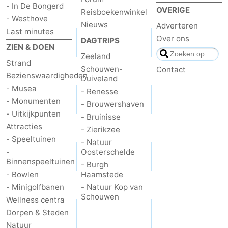
- In De Bongerd
OVERIGE
Reisboekenwinkel
- Westhove
Nieuws
Adverteren
Last minutes
Over ons
DAGTRIPS
ZIEN & DOEN
Zeeland
Strand
Schouwen-
Contact
Bezienswaardigheden
Duiveland
- Musea
- Renesse
- Monumenten
- Brouwershaven
- Uitkijkpunten
- Bruinisse
Attracties
- Zierikzee
- Speeltuinen
- Natuur
-
Oosterschelde
Binnenspeeltuinen
- Burgh
- Bowlen
Haamstede
- Minigolfbanen
- Natuur Kop van
Schouwen
Wellness centra
Dorpen & Steden
Natuur