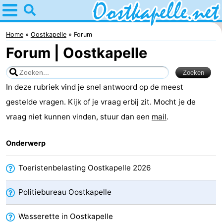
Home
Oostkapelle
Home
Oostkapelle
Forum
Forum | Oostkapelle
Tips
Voor
In deze rubriek vind je snel antwoord op de meest
kinderen
Natuur
gestelde vragen. Kijk of je vraag erbij zit. Mocht je de
vraag niet kunnen vinden, stuur dan een
mail
.
Oranjezon
Overnachten
Onderwerp
Appartementen
-
Toeristenbelasting Oostkapelle 2026
De
Bed
Politiebureau Oostkapelle
Grote
(&
Campings
Wasserette in Oostkapelle