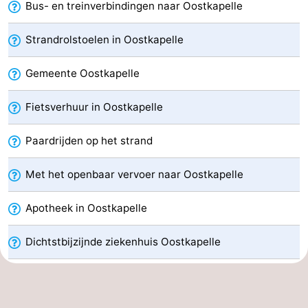
Bus- en treinverbindingen naar Oostkapelle
Oosterschelde
Burgh
-
Strandrolstoelen in Oostkapelle
Haamstede
Natuur
Walcheren
Gemeente Oostkapelle
Kop
-
Fietsverhuur in Oostkapelle
van
Veere
-
Paardrijden op het strand
Schouwen
Natuur
-
Met het openbaar vervoer naar Oostkapelle
Oranjezon
Natuur
-
Apotheek in Oostkapelle
de
Domburg
-
Mantelingen
Westkapelle
-
Dichtstbijzijnde ziekenhuis Oostkapelle
Zoutelande
-
Natuur
-