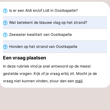
Walcherse
Dishoek
-
Is er een Aldi en/of Lidl in Oostkapelle?
bos
Vlissingen
-
Wat betekent de blauwe vlag op het strand?
Middelburg
Zeeuws-
Zeewater kwaliteit van Oostkapelle
Vlaanderen
-
Honden op het strand van Oostkapelle
Nieuwvliet
-
Een vraag plaatsen
Sluis
-
In deze rubriek vind je snel antwoord op de meest
gestelde vragen. Kijk of je vraag erbij zit. Mocht je de
Cadzand
-
vraag niet kunnen vinden, stuur dan een
mail
.
Natuur
Weer
Het
Contact
Zwin