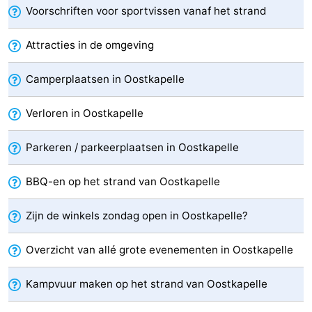
Voorschriften voor sportvissen vanaf het strand
Medische
Attracties in de omgeving
adressen
Regio
Camperplaatsen in Oostkapelle
Zeeland
Verloren in Oostkapelle
Schouwen-
Parkeren / parkeerplaatsen in Oostkapelle
Duiveland
-
Renesse
-
BBQ-en op het strand van Oostkapelle
Brouwershaven
-
Zijn de winkels zondag open in Oostkapelle?
Bruinisse
-
Overzicht van allé grote evenementen in Oostkapelle
Zierikzee
-
Kampvuur maken op het strand van Oostkapelle
Natuur
-