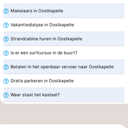
Geere
breakfasts)
Hotels
Makelaars in Oostkapelle
Vakantiehuizen
Vakantiedialyse in Oostkapelle
-
Strandcabine huren in Oostkapelle
Bos
-
Is er een surfcursus in de buurt?
en
De
-
Betalen in het openbaar vervoer naar Oostkapelle
Duin
Grote
De
-
Gratis parkeren in Oostkapelle
Geere
Zandput
Dennenbos
-
Waar staat het kasteel?
Fort
-
den
In
-
Haak
De
Westhove
Last