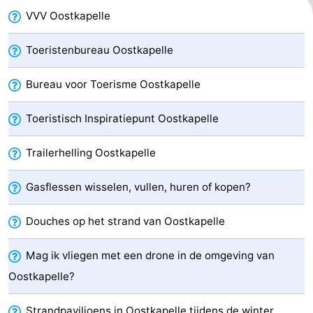
VVV Oostkapelle
Bongerd
minutes
Strand
Zien
Toeristenbureau Oostkapelle
&
Bezienswaardigheden
Bureau voor Toerisme Oostkapelle
doen
-
Toeristisch Inspiratiepunt Oostkapelle
Musea
-
Trailerhelling Oostkapelle
Monumenten
-
Gasflessen wisselen, vullen, huren of kopen?
Uitkijkpunten
Attracties
Douches op het strand van Oostkapelle
-
Mag ik vliegen met een drone in de omgeving van
Speeltuinen
-
Oostkapelle?
Binnenspeeltuinen
-
Strandpaviljoens in Oostkapelle tijdens de winter