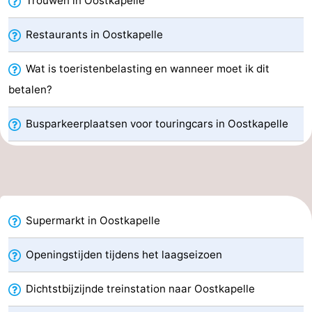
Trouwen in Oostkapelle
Paardrijden
-
Restaurants in Oostkapelle
Maneges
-
Wat is toeristenbelasting en wanneer moet ik dit
Golfbanen
Eten
betalen?
en
Evenementen
Busparkeerplaatsen voor touringcars in Oostkapelle
drinken
Praktisch
Forum
Route
Supermarkt in Oostkapelle
-
Openingstijden tijdens het laagseizoen
Parkeren
Reisboekenwinkel
Dichtstbijzijnde treinstation naar Oostkapelle
Nieuws