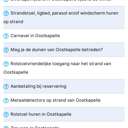
Bowlen
-
Strandstoel, ligbed, parasol en/of windscherm huren
Minigolfbanen
Wellness
op strand
centra
Dorpen
Carnaval in Oostkapelle
&
Natuur
Mag je de duinen van Oostkapelle betreden?
Steden
Rondleidingen
Rolstoelvriendelijke toegang naar het strand van
Oostkapelle
Sporten
-
Aanbetaling bij reservering
Zwembaden
-
Metaaldetectors op strand van Oostkapelle
Fietsen
-
Rolstoel huren in Oostkapelle
Wandelen
-