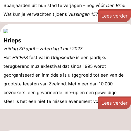
Spanjaarden uit hun stad te verjagen – nog vóór
Den Briel
!
Wat kun je verwachten tijdens
Vlissingen 1572
? - ...
Lees verder
Hrieps
vrijdag 30 april
–
zaterdag 1 mei 2027
Het
HRIEPS
festival in
Grijpskerke
is een jaarlijks
terugkerend muziekfestival dat sinds 1995 wordt
georganiseerd en inmiddels is uitgegroeid tot een van de
grootste feesten van
Zeeland
. Met meer dan 10.000
bezoekers, een gevarieerde line-up en een geweldige
sfeer is het een niet te missen evenement voor ...
Lees verder