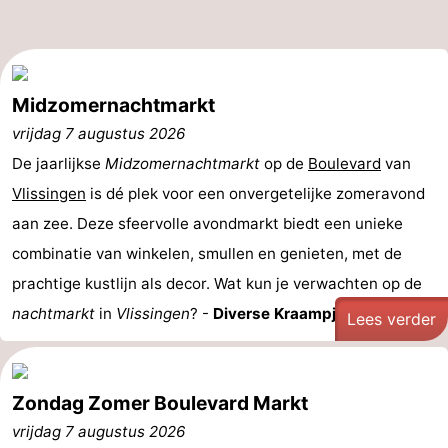
Bowlen
-
Minigolfbanen
Wellness
Midzomernachtmarkt
centra
Dorpen
vrijdag 7 augustus 2026
De jaarlijkse
&
Natuur
Midzomernachtmarkt
op de
Boulevard
van
Vlissingen
is dé plek voor een onvergetelijke zomeravond
Steden
Rondleidingen
aan zee. Deze sfeervolle avondmarkt biedt een unieke
combinatie van winkelen, smullen en genieten, met de
Sporten
prachtige kustlijn als decor. Wat kun je verwachten op de
-
nachtmarkt
in
Vlissingen
? -
Diverse Kraampjes: ...
Lees verder
Zwembaden
-
Fietsen
-
Zondag Zomer Boulevard Markt
vrijdag 7 augustus 2026
Wandelen
-