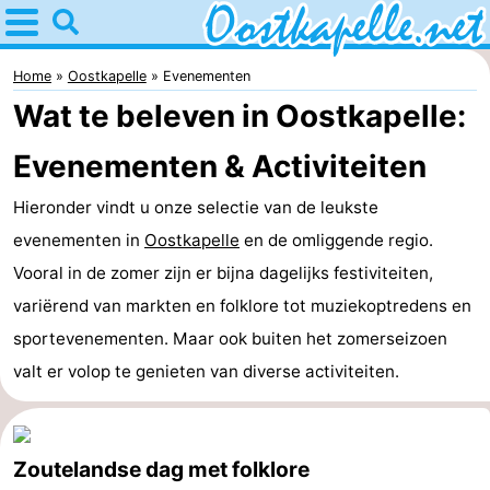
Home
Oostkapelle
Home
Oostkapelle
Evenementen
Wat te beleven in Oostkapelle:
Tips
Evenementen & Activiteiten
Voor
Hieronder vindt u onze selectie van de leukste
kinderen
Natuur
evenementen in
Oostkapelle
en de omliggende regio.
Oranjezon
Overnachten
Vooral in de zomer zijn er bijna dagelijks festiviteiten,
variërend van markten en folklore tot muziekoptredens en
Appartementen
sportevenementen. Maar ook buiten het zomerseizoen
-
valt er volop te genieten van diverse activiteiten.
De
Bed
Zoutelandse dag met folklore
Grote
(&
Campings