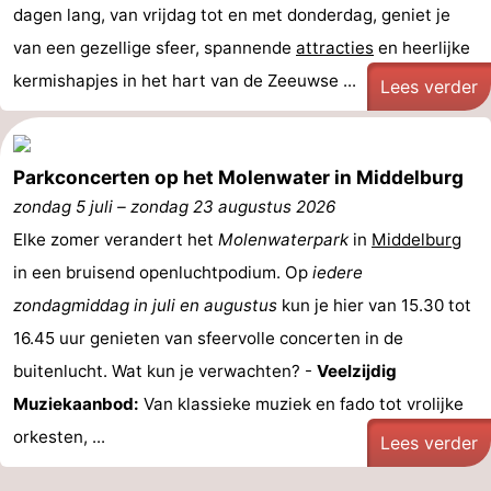
dagen lang, van vrijdag tot en met donderdag, geniet je
Medische
van een gezellige sfeer, spannende
attracties
en heerlijke
kermishapjes in het hart van de Zeeuwse ...
adressen
Regio
Lees verder
Zeeland
Parkconcerten op het Molenwater in Middelburg
Schouwen-
zondag 5 juli
–
zondag 23 augustus 2026
Duiveland
-
Elke zomer verandert het
Molenwaterpark
in
Middelburg
in een bruisend openluchtpodium. Op
iedere
Renesse
-
zondagmiddag in juli en augustus
kun je hier van 15.30 tot
Brouwershaven
-
16.45 uur genieten van sfeervolle concerten in de
buitenlucht. Wat kun je verwachten? -
Veelzijdig
Bruinisse
-
Muziekaanbod:
Van klassieke muziek en fado tot vrolijke
Zierikzee
-
orkesten, ...
Lees verder
Natuur
-