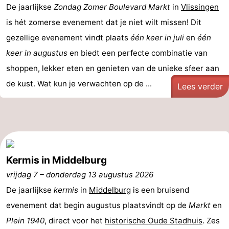
De jaarlijkse
Zondag Zomer
Boulevard Markt
in
Vlissingen
Paardrijden
-
is hét zomerse evenement dat je niet wilt missen! Dit
gezellige evenement vindt plaats
één keer in juli
en
één
Maneges
-
keer in augustus
en biedt een perfecte combinatie van
Golfbanen
Eten
shoppen, lekker eten en genieten van de unieke sfeer aan
de kust. Wat kun je verwachten op de ...
en
Evenementen
Lees verder
drinken
Praktisch
Forum
Route
Kermis in Middelburg
vrijdag 7
–
donderdag 13 augustus 2026
-
De jaarlijkse
kermis
in
Middelburg
is een bruisend
Parkeren
Reisboekenwinkel
evenement dat begin augustus plaatsvindt op de
Markt
en
Plein 1940
, direct voor het
historische Oude Stadhuis
. Zes
Nieuws