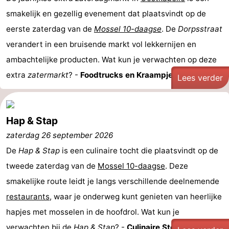
smakelijk en gezellig evenement dat plaatsvindt op de
eerste zaterdag van de
Mossel 10-daagse
. De
Dorpsstraat
verandert in een bruisende markt vol lekkernijen en
ambachtelijke producten. Wat kun je verwachten op deze
extra
zatermarkt
? -
Foodtrucks en Kraampjes: ...
Lees verder
Hap & Stap
zaterdag 26 september 2026
De
Hap & Stap
is een culinaire tocht die plaatsvindt op de
tweede zaterdag van de
Mossel 10-daagse
. Deze
smakelijke route leidt je langs verschillende deelnemende
restaurants
, waar je onderweg kunt genieten van heerlijke
hapjes met mosselen in de hoofdrol. Wat kun je
verwachten bij de
Hap & Stap
? -
Culinaire Stops:
Op ...