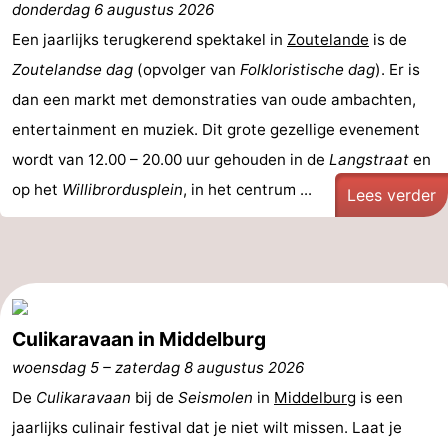
donderdag 6 augustus 2026
Geere
breakfasts)
Hotels
Een jaarlijks terugkerend spektakel in
Zoutelande
is de
Zoutelandse dag
Vakantiehuizen
(opvolger van
Folkloristische dag
). Er is
dan een markt met demonstraties van oude ambachten,
-
entertainment en muziek. Dit grote gezellige evenement
wordt van 12.00 – 20.00 uur gehouden in de
Bos
-
Langstraat
en
op het
Willibrordusplein
, in het centrum ...
Lees verder
en
De
-
Duin
Grote
De
-
Geere
Zandput
Dennenbos
-
Culikaravaan in Middelburg
Fort
-
woensdag 5
–
zaterdag 8 augustus 2026
den
In
-
De
Culikaravaan
bij de
Seismolen
in
Middelburg
is een
jaarlijks culinair festival dat je niet wilt missen. Laat je
Haak
De
Westhove
Last