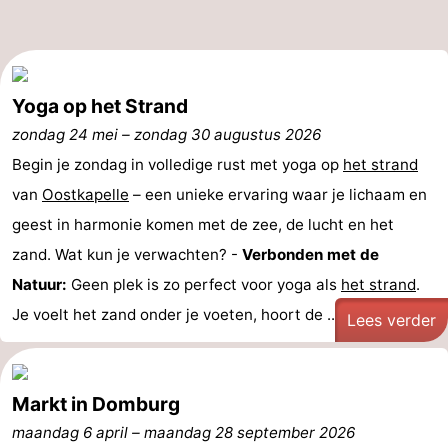
Oosterschelde
Burgh
-
Haamstede
Natuur
Walcheren
Yoga op het Strand
Kop
-
zondag 24 mei
–
zondag 30 augustus 2026
Begin je zondag in volledige rust met yoga op
het strand
van
Veere
-
van
Oostkapelle
– een unieke ervaring waar je lichaam en
Schouwen
Natuur
-
geest in harmonie komen met de zee, de lucht en het
zand. Wat kun je verwachten? -
Verbonden met de
Oranjezon
Natuur
-
Natuur:
Geen plek is zo perfect voor yoga als
het strand
.
de
Domburg
-
Je voelt het zand onder je voeten, hoort de ...
Lees verder
Mantelingen
Westkapelle
-
Zoutelande
-
Markt in Domburg
maandag 6 april
–
maandag 28 september 2026
Natuur
-