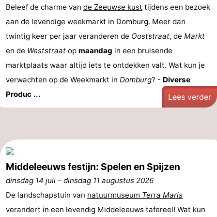
Beleef de charme van
de Zeeuwse kust
tijdens een bezoek
Walcherse
Dishoek
-
aan de levendige weekmarkt in Domburg. Meer dan
twintig keer per jaar veranderen de
Ooststraat
, de
Markt
bos
Vlissingen
-
en de
Weststraat
op
maandag
in een bruisende
Middelburg
Zeeuws-
marktplaats waar altijd iets te ontdekken valt. Wat kun je
verwachten op de Weekmarkt in
Domburg
? -
Diverse
Vlaanderen
-
Produc ...
Lees verder
Nieuwvliet
-
Sluis
-
Cadzand
-
Middeleeuws festijn: Spelen en Spijzen
Natuur
Weer
dinsdag 14 juli
–
dinsdag 11 augustus 2026
Het
Contact
De landschapstuin van
natuurmuseum
Terra Maris
verandert in een levendig Middeleeuws tafereel! Wat kun
Zwin