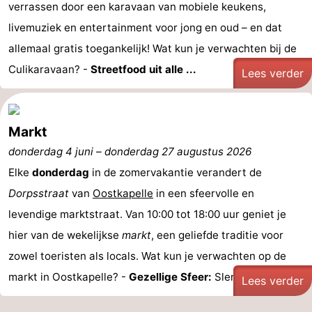
verrassen door een karavaan van mobiele keukens,
Bongerd
minutes
Strand
livemuziek en entertainment voor jong en oud – en dat
allemaal gratis toegankelijk! Wat kun je verwachten bij de
Zien
Culikaravaan? -
Streetfood uit alle ...
Lees verder
&
Bezienswaardigheden
doen
-
Markt
Musea
-
donderdag 4 juni
–
donderdag 27 augustus 2026
Elke
donderdag
in de zomervakantie verandert de
Monumenten
-
Dorpsstraat
van
Oostkapelle
in een sfeervolle en
Uitkijkpunten
Attracties
levendige marktstraat. Van 10:00 tot 18:00 uur geniet je
hier van de wekelijkse
markt
, een geliefde traditie voor
-
zowel toeristen als locals. Wat kun je verwachten op de
Speeltuinen
-
markt in Oostkapelle? -
Gezellige Sfeer:
Slenter langs ...
Lees verder
Binnenspeeltuinen
-