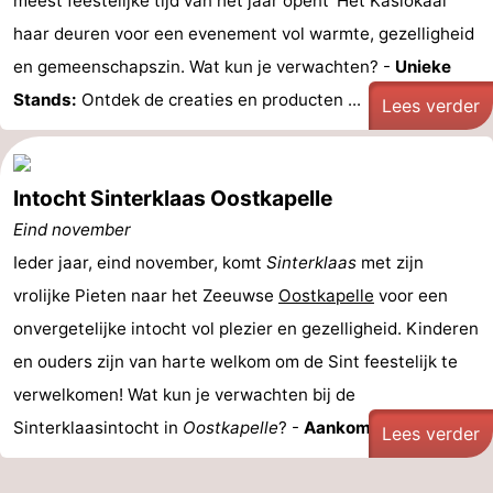
meest feestelijke tijd van het jaar opent 'Het Kaslokaal'
haar deuren voor een evenement vol warmte, gezelligheid
en gemeenschapszin. Wat kun je verwachten? -
Unieke
Stands:
Ontdek de creaties en producten ...
Lees verder
Intocht Sinterklaas Oostkapelle
Eind november
Ieder jaar, eind november, komt
Sinterklaas
met zijn
vrolijke Pieten naar het Zeeuwse
Oostkapelle
voor een
onvergetelijke intocht vol plezier en gezelligheid. Kinderen
en ouders zijn van harte welkom om de Sint feestelijk te
verwelkomen! Wat kun je verwachten bij de
Sinterklaasintocht in
Oostkapelle
? -
Aankomst van de ...
Lees verder