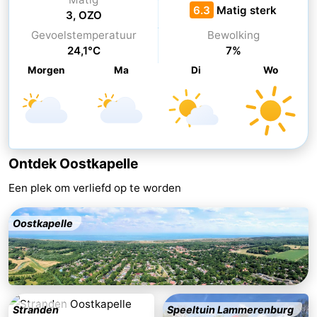
6.3
Matig sterk
3, OZO
Bowlen
-
Gevoelstemperatuur
Bewolking
24,1°C
7%
Minigolfbanen
Wellness
Morgen
Ma
Di
Wo
centra
Dorpen
&
Natuur
Steden
Rondleidingen
Ontdek Oostkapelle
Sporten
Een plek om verliefd op te worden
-
Oostkapelle
Zwembaden
-
Fietsen
-
Wandelen
-
Stranden
Speeltuin Lammerenburg