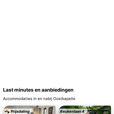
Medische
adressen
Regio
Zeeland
Schouwen-
Duiveland
-
Renesse
-
Brouwershaven
-
Bruinisse
-
Last minutes en aanbiedingen
Accommodaties in en nabij Oostkapelle
Zierikzee
-
Natuur
-
Prijsdaling
Beukenlaan 4