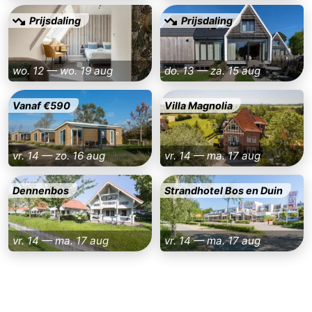
Prijsdaling
Prijsdaling
Walcherse
Dishoek
-
bos
Vlissingen
-
wo. 12 — wo. 19 aug
do. 13 — za. 15 aug
Middelburg
Zeeuws-
Vanaf €590
Villa Magnolia
Vlaanderen
-
Nieuwvliet
-
vr. 14 — zo. 16 aug
vr. 14 — ma. 17 aug
Sluis
-
Dennenbos
Strandhotel Bos en Duin
Cadzand
-
vr. 14 — ma. 17 aug
vr. 14 — ma. 17 aug
Natuur
Weer
Het
Contact
Zwin