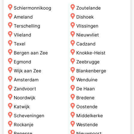
Schiermonnikoog
Zoutelande
Ameland
Dishoek
Terschelling
Vlissingen
Vlieland
Nieuwvliet
Texel
Cadzand
Bergen aan Zee
Knokke-Heist
Egmond
Zeebrugge
Wijk aan Zee
Blankenberge
Amsterdam
Wenduine
Zandvoort
De Haan
Noordwijk
Bredene
Katwijk
Oostende
Scheveningen
Middelkerke
Rockanje
Westende
Renesse
Nieuwpoort