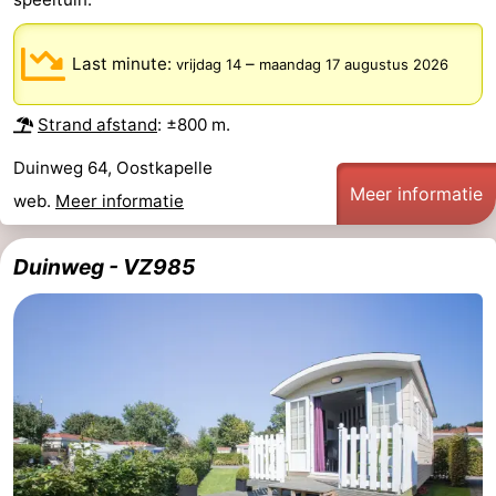
Bongerd
minutes
Strand
Last minute:
–
vrijdag 14
maandag 17 augustus 2026
Zien
Strand afstand
: ±800 m.
&
Bezienswaardigheden
Duinweg 64, Oostkapelle
doen
-
Meer informatie
web.
Meer informatie
Musea
-
Duinweg - VZ985
Monumenten
-
Uitkijkpunten
Attracties
-
Speeltuinen
-
Binnenspeeltuinen
-