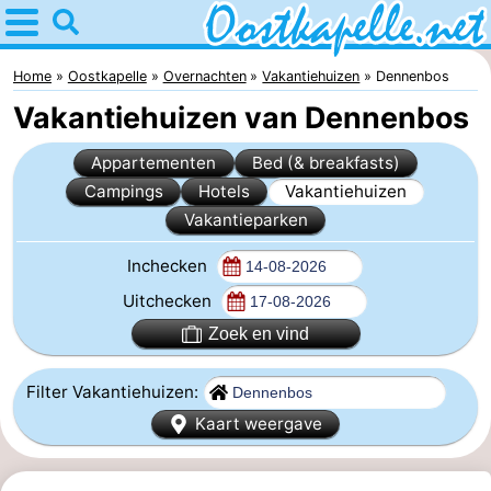
Home
Oostkapelle
Home
Oostkapelle
Overnachten
Vakantiehuizen
Dennenbos
Vakantiehuizen van Dennenbos
Tips
Appartementen
Bed (& breakfasts)
Voor
Campings
Hotels
Vakantiehuizen
Vakantieparken
kinderen
Natuur
Inchecken
Oranjezon
Overnachten
Uitchecken
Appartementen
Zoek en vind
-
Filter Vakantiehuizen:
De
Bed
Kaart weergave
Grote
(&
Campings