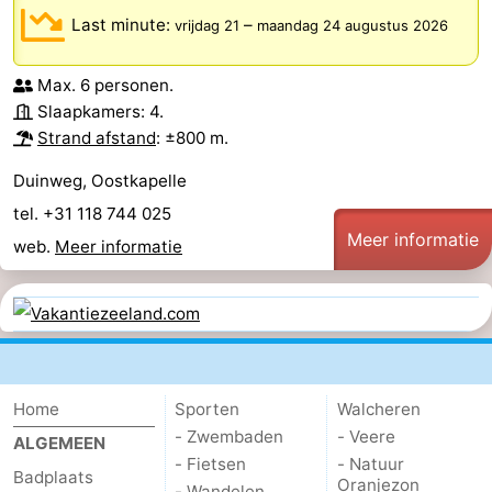
Last minute:
–
vrijdag 21
maandag 24 augustus 2026
Max. 6 personen.
Slaapkamers: 4.
Strand afstand
: ±800 m.
Duinweg, Oostkapelle
tel. +31 118 744 025
Meer informatie
web.
Meer informatie
Home
Sporten
Walcheren
- Zwembaden
- Veere
ALGEMEEN
- Fietsen
- Natuur
Badplaats
Oranjezon
- Wandelen