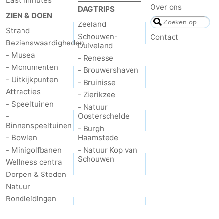
Last minutes
Over ons
DAGTRIPS
ZIEN & DOEN
Zeeland
Strand
Schouwen-
Contact
Bezienswaardigheden
Duiveland
- Musea
- Renesse
- Monumenten
- Brouwershaven
- Uitkijkpunten
- Bruinisse
Attracties
- Zierikzee
- Speeltuinen
- Natuur
-
Oosterschelde
Binnenspeeltuinen
- Burgh
- Bowlen
Haamstede
- Minigolfbanen
- Natuur Kop van
Schouwen
Wellness centra
Dorpen & Steden
Natuur
Rondleidingen