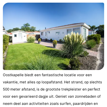
Oosterschelde
Burgh
-
Haamstede
Natuur
Walcheren
Kop
-
van
Veere
-
Schouwen
Natuur
-
Oranjezon
Natuur
-
de
Domburg
-
Oostkapelle biedt een fantastische locatie voor een
vakantie, met alles op loopafstand. Het strand, op slechts
Mantelingen
Westkapelle
-
500 meter afstand, is de grootste trekpleister en perfect
Zoutelande
-
voor een gevarieerd dagje uit. Geniet van zonnebaden of
neem deel aan activiteiten zoals surfen, paardrijden en
Natuur
-