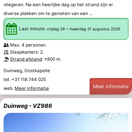
vliegeren. Na een heerlijke dag op het strand zijn er
Walcherse
Dishoek
-
diverse plekken om te genieten van een ...
bos
Vlissingen
-
Last minute:
–
vrijdag 28
maandag 31 augustus 2026
Middelburg
Zeeuws-
Max. 4 personen.
Vlaanderen
-
Slaapkamers: 2.
Strand afstand
: ±800 m.
Nieuwvliet
-
Duinweg, Oostkapelle
Sluis
-
tel. +31 118 744 025
Meer informatie
web.
Meer informatie
Cadzand
-
Natuur
Weer
Duinweg - VZ986
Het
Contact
Zwin