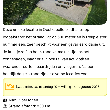
Bowlen
-
Minigolfbanen
Wellness
centra
Dorpen
Deze unieke locatie in Oostkapelle biedt alles op
loopafstand: het strand ligt op 500 meter en is trekpleister
&
Natuur
nummer één, zeer geschikt voor een gevarieerd dagje uit.
Steden
Rondleidingen
Je kunt jezelf op het strand vermaken tijdens het
zonnebaden, maar er zijn ook tal van activiteiten
Sporten
waaronder surfen, paardrijden en vliegeren. Na een
-
heerlijk dagje strand zijn er diverse locaties voor ...
Zwembaden
-
Last minute:
–
maandag 10
vrijdag 14 augustus 2026
Fietsen
-
Max. 3 personen.
Strand afstand
: ±800 m.
Wandelen
-