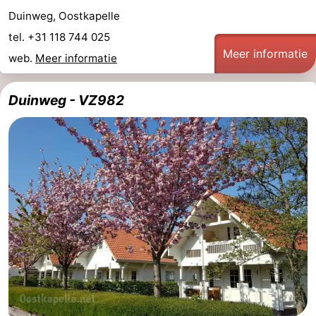
Duinweg, Oostkapelle
Paardrijden
-
tel. +31 118 744 025
Maneges
-
Meer informatie
web.
Meer informatie
Golfbanen
Eten
Duinweg - VZ982
en
Evenementen
drinken
Praktisch
Forum
Route
-
Parkeren
Reisboekenwinkel
Nieuws