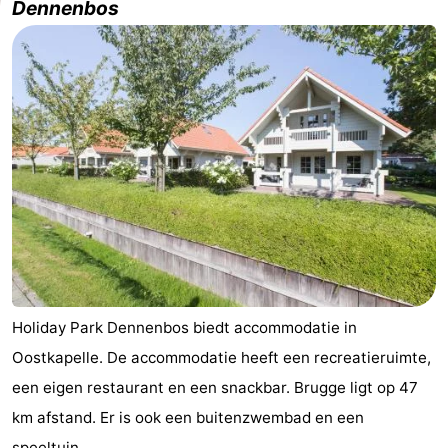
Dennenbos
Geere
breakfasts)
Hotels
Vakantiehuizen
-
Bos
-
en
De
-
Duin
Grote
De
-
Geere
Zandput
Dennenbos
-
Holiday Park Dennenbos biedt accommodatie in
Fort
-
Oostkapelle. De accommodatie heeft een recreatieruimte,
den
In
-
een eigen restaurant en een snackbar. Brugge ligt op 47
km afstand. Er is ook een buitenzwembad en een
Haak
De
Westhove
Last
speeltuin.