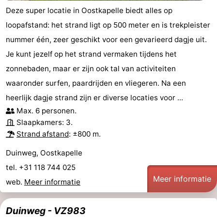
Deze super locatie in Oostkapelle biedt alles op
Medische
loopafstand: het strand ligt op 500 meter en is trekpleister
adressen
Regio
nummer één, zeer geschikt voor een gevarieerd dagje uit.
Je kunt jezelf op het strand vermaken tijdens het
Zeeland
zonnebaden, maar er zijn ook tal van activiteiten
Schouwen-
waaronder surfen, paardrijden en vliegeren. Na een
heerlijk dagje strand zijn er diverse locaties voor ...
Duiveland
-
Max. 6 personen.
Slaapkamers: 3.
Renesse
-
Strand afstand
: ±800 m.
Brouwershaven
-
Duinweg, Oostkapelle
tel. +31 118 744 025
Bruinisse
-
Meer informatie
web.
Meer informatie
Zierikzee
-
Duinweg - VZ983
Natuur
-