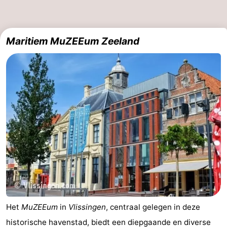
Oosterschelde
Burgh
-
Maritiem MuZEEum Zeeland
Haamstede
Natuur
Walcheren
Kop
-
van
Veere
-
Schouwen
Natuur
-
Oranjezon
Natuur
-
de
Domburg
-
Mantelingen
Westkapelle
-
Zoutelande
-
Het
MuZEEum
in
Vlissingen
, centraal gelegen in deze
historische havenstad, biedt een diepgaande en diverse
Natuur
-