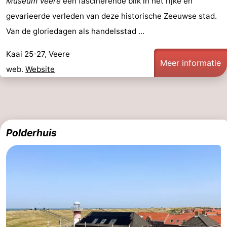
Museum Veere
een fascinerende blik in het rijke en
Bowlen
-
gevarieerde verleden van deze historische Zeeuwse stad.
Van de gloriedagen als handelsstad ...
Minigolfbanen
Wellness
Kaai 25-27, Veere
centra
Dorpen
Meer informatie
web.
Website
&
Natuur
Steden
Rondleidingen
Sporten
Polderhuis
-
Zwembaden
-
Fietsen
-
Wandelen
-