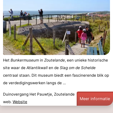
Medische
adressen
Regio
Zeeland
Schouwen-
Duiveland
-
Het
Bunkermuseum
in
Zoutelande
, een unieke historische
Renesse
-
site waar de
Atlantikwall
en de
Slag om de Schelde
centraal staan. Dit museum biedt een fascinerende blik op
Brouwershaven
-
de verdedigingswerken langs de ...
Bruinisse
-
Duinovergang Het Pauwtje, Zoutelande
Meer informatie
Zierikzee
-
web.
Website
Natuur
-