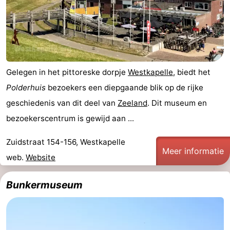
Paardrijden
-
Maneges
-
Golfbanen
Eten
Gelegen in het pittoreske dorpje
Westkapelle
, biedt het
en
Evenementen
Polderhuis
bezoekers een diepgaande blik op de rijke
geschiedenis van dit deel van
Zeeland
. Dit museum en
drinken
Praktisch
bezoekerscentrum is gewijd aan ...
Forum
Zuidstraat 154-156, Westkapelle
Meer informatie
Route
web.
Website
-
Bunkermuseum
Parkeren
Reisboekenwinkel
Nieuws