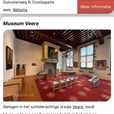
Duinvlietweg 6, Oostkapelle
Meer informatie
Bongerd
minutes
Strand
web.
Website
Zien
Museum Veere
&
Bezienswaardigheden
doen
-
Musea
-
Monumenten
-
Uitkijkpunten
Attracties
-
Speeltuinen
-
Gelegen in het schilderachtige stadje
Veere
, biedt
Binnenspeeltuinen
-