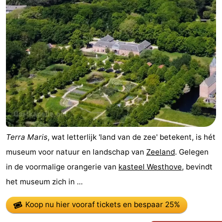
Geere
breakfasts)
Hotels
Vakantiehuizen
-
Bos
-
en
De
-
Duin
Grote
De
-
Terra Maris
, wat letterlijk 'land van de zee' betekent, is hét
Geere
Zandput
Dennenbos
-
museum voor natuur en landschap van
Zeeland
. Gelegen
in de voormalige orangerie van
kasteel Westhove
, bevindt
Fort
-
het museum zich in ...
den
In
-
Koop nu hier vooraf tickets
en bespaar 25%
Haak
De
Westhove
Last