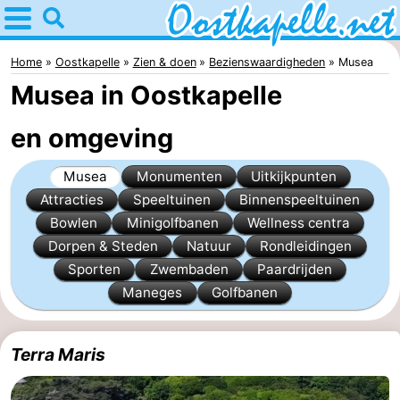
Home
Oostkapelle
Home
Oostkapelle
Zien & doen
Bezienswaardigheden
Musea
Musea in Oostkapelle
Tips
en omgeving
Voor
Musea
Monumenten
Uitkijkpunten
kinderen
Natuur
Attracties
Speeltuinen
Binnenspeeltuinen
Oranjezon
Overnachten
Bowlen
Minigolfbanen
Wellness centra
Dorpen & Steden
Natuur
Rondleidingen
Appartementen
Sporten
Zwembaden
Paardrijden
Maneges
Golfbanen
-
De
Bed
Terra Maris
Grote
(&
Campings