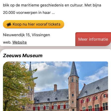
blik op de maritieme geschiedenis en cultuur. Met bijna
Walcherse
Dishoek
-
20.000 voorwerpen in haar ...
bos
Vlissingen
-
Koop nu hier vooraf tickets
Middelburg
Zeeuws-
Nieuwendijk 15, Vlissingen
Meer informatie
web.
Website
Vlaanderen
-
Nieuwvliet
-
Zeeuws Museum
Sluis
-
Cadzand
-
Natuur
Weer
Het
Contact
Zwin