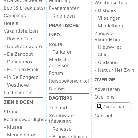
- De Grote Geere
Manteling
Walcherse bos
Bed (& breakfasts)
Evenementen
- Dishoek
Campings
- Ringrijden
- Vlissingen
Hotels
PRAKTISCHE
- Middelburg
Vakantiehuizen
Zeeuws-
INFO.
- Bos en Duin
Vlaanderen
Route
- De Grote Geere
- Nieuwvliet
- Parkeren
- De Zandput
- Sluis
Medische
- Dennenbos
- Cadzand
adressen
- Fort den Haak
- Natuur Het Zwin
Forum
- In De Bongerd
OVERIGE
Reisboekenwinkel
- Westhove
Nieuws
Adverteren
Last minutes
Over ons
DAGTRIPS
ZIEN & DOEN
Zeeland
Strand
Schouwen-
Contact
Bezienswaardigheden
Duiveland
- Musea
- Renesse
- Monumenten
- Brouwershaven