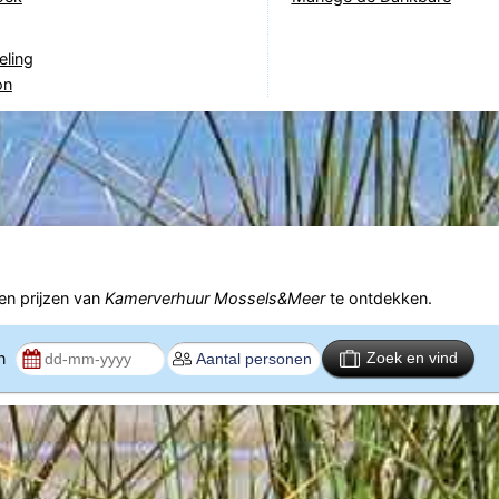
eling
on
n prijzen van
Kamerverhuur Mossels&Meer
te ontdekken.
en
Zoek en vind