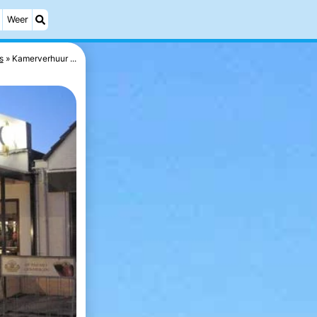
Weer
s
Kamerverhuur ...