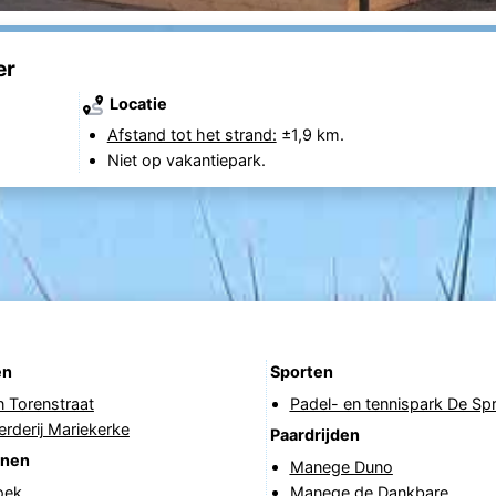
er
Locatie
Afstand tot het strand:
±1,9 km.
Niet op vakantiepark.
en
Sporten
n Torenstraat
Padel- en tennispark De Spr
rderij Mariekerke
Paardrijden
anen
Manege Duno
oek
Manege de Dankbare