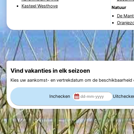
Kasteel Westhove
Natuur
De Mant
Oranjez
Vind vakanties in elk seizoen
Kies uw aankomst- en vertrekdatum om de beschikbaarheid e
Inchecken
Uitcheck