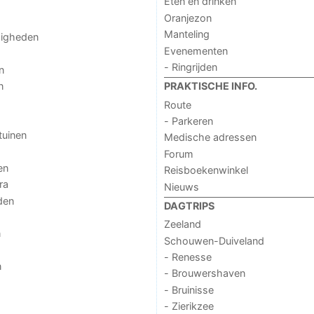
Eten en drinken
Oranjezon
Manteling
digheden
Evenementen
- Ringrijden
n
n
PRAKTISCHE INFO.
Route
- Parkeren
tuinen
Medische adressen
Forum
en
Reisboekenwinkel
ra
Nieuws
den
DAGTRIPS
Zeeland
n
Schouwen-Duiveland
- Renesse
n
- Brouwershaven
- Bruinisse
- Zierikzee