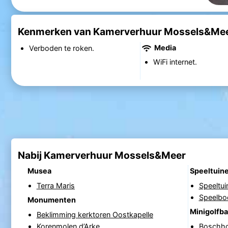
Kenmerken van Kamerverhuur Mossels&Me
Media
Verboden te roken.
WiFi internet.
Nabij Kamerverhuur Mossels&Meer
Musea
Speeltuin
Terra Maris
Speeltui
Speelboe
Monumenten
Minigolfb
Beklimming kerktoren Oostkapelle
Korenmolen d’Arke
Boschh