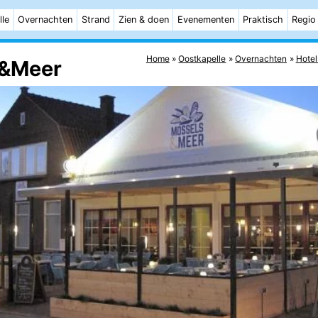
lle
Overnachten
Strand
Zien & doen
Evenementen
Praktisch
Regio
Home
Oostkapelle
Overnachten
Hotel
s&Meer