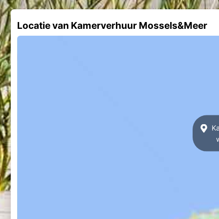
Locatie van Kamerverhuur Mossels&Meer
Ka