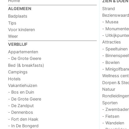
Home
ZIEN & DOEN
Strand
ALGEMEEN
Bezienswaar
Badplaats
- Musea
Tips
- Monumente
Voor kinderen
- Uitkijkpunte
Weer
Attracties
VERBLIJF
- Speeltuinen
Appartementen
- Binnenspeel
- De Grote Geere
- Bowlen
Bed (& breakfasts)
- Minigolfban
Campings
Wellness cent
Hotels
Dorpen & Ste
Vakantiehuizen
Natuur
- Bos en Duin
Rondleidinge
- De Grote Geere
Sporten
- De Zandput
- Zwembade
- Dennenbos
- Fietsen
- Fort den Haak
- Wandelen
- In De Bongerd