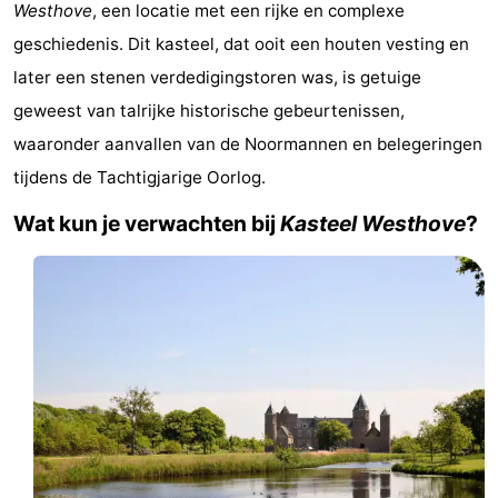
Westhove
, een locatie met een rijke en complexe
Geere
breakfasts)
Hotels
geschiedenis. Dit kasteel, dat ooit een houten vesting en
later een stenen verdedigingstoren was, is getuige
Vakantiehuizen
geweest van talrijke historische gebeurtenissen,
-
waaronder aanvallen van de Noormannen en belegeringen
tijdens de Tachtigjarige Oorlog.
Bos
-
Wat kun je verwachten bij
Kasteel Westhove
?
en
De
-
Duin
Grote
De
-
Geere
Zandput
Dennenbos
-
Fort
-
den
In
-
Haak
De
Westhove
Last