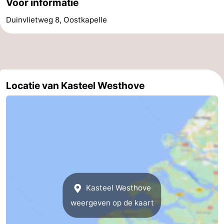
Voor informatie
Oosterschelde
Burgh
-
Duinvlietweg 8, Oostkapelle
Haamstede
Natuur
Walcheren
Kop
-
Locatie van Kasteel Westhove
van
Veere
-
Schouwen
Natuur
-
Oranjezon
Natuur
-
de
Domburg
-
Mantelingen
Westkapelle
-
Kasteel Westhove
Zoutelande
-
weergeven op de kaart
Natuur
-