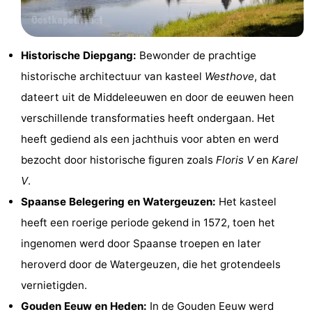
Bongerd
minutes
Strand
Zien
Historische Diepgang:
Bewonder de prachtige
historische architectuur van kasteel
Westhove
, dat
&
Bezienswaardigheden
dateert uit de Middeleeuwen en door de eeuwen heen
doen
-
verschillende transformaties heeft ondergaan. Het
heeft gediend als een jachthuis voor abten en werd
Musea
-
bezocht door historische figuren zoals
Floris V
en
Karel
Monumenten
-
V
.
Spaanse Belegering en Watergeuzen:
Het kasteel
Uitkijkpunten
Attracties
heeft een roerige periode gekend in 1572, toen het
-
ingenomen werd door Spaanse troepen en later
heroverd door de Watergeuzen, die het grotendeels
Speeltuinen
-
vernietigden.
Binnenspeeltuinen
-
Gouden Eeuw en Heden:
In de Gouden Eeuw werd