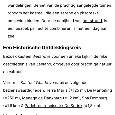
wandelingen. Geniet van de prachtig aangelegde tuinen
Medische
rondom het kasteel, die een serene en pittoreske
adressen
Regio
omgeving bieden. Door de nabijheid van
het strand
, is
een bezoek perfect te combineren is met een dag aan
Zeeland
zee.
Schouwen-
Een Historische Ontdekkingsreis
Duiveland
-
Bezoek kasteel
Westhove
voor een unieke kijk in de rijke
geschiedenis van
Zeeland
, omgeven door prachtige natuur
Renesse
-
en cultuur.
Brouwershaven
-
Verder is
Kasteel Westhove
nabij de volgende
Bruinisse
-
bezienswaardigheden:
Terra Maris
(±125 m),
De Manteling
(±250 m),
Manege de Dankbare
(±1,2 km),
Spa Domburg
Zierikzee
-
(±1,6 km) &
Padel- en tennispark De Sprink
(±1,8 km).
Natuur
-