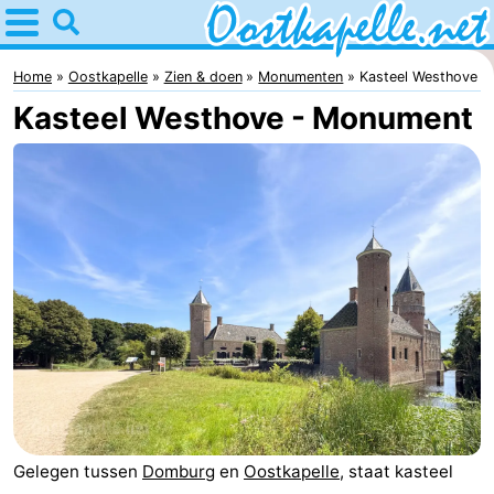
Home
Oostkapelle
Home
Oostkapelle
Zien & doen
Monumenten
Kasteel Westhove
Kasteel Westhove - Monument
Tips
Voor
kinderen
Natuur
Oranjezon
Overnachten
Appartementen
-
De
Bed
Gelegen tussen
Domburg
en
Oostkapelle
, staat kasteel
Grote
(&
Campings