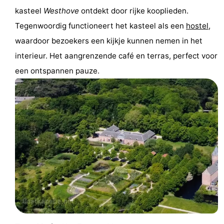
kasteel
Westhove
ontdekt door rijke kooplieden.
Bowlen
-
Tegenwoordig functioneert het kasteel als een
hostel
,
Minigolfbanen
Wellness
waardoor bezoekers een kijkje kunnen nemen in het
interieur. Het aangrenzende café en terras, perfect voor
centra
Dorpen
een ontspannen pauze.
&
Natuur
Steden
Rondleidingen
Sporten
-
Zwembaden
-
Fietsen
-
Wandelen
-