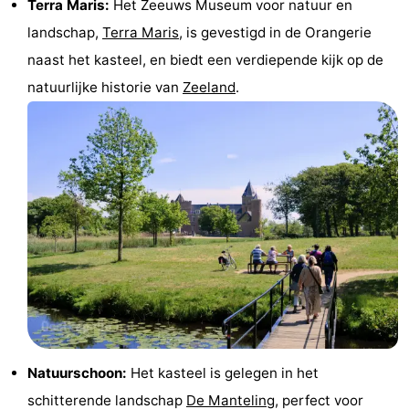
Terra Maris:
Het Zeeuws Museum voor natuur en
Paardrijden
-
landschap,
Terra Maris
, is gevestigd in de Orangerie
naast het kasteel, en biedt een verdiepende kijk op de
Maneges
-
natuurlijke historie van
Zeeland
.
Golfbanen
Eten
en
Evenementen
drinken
Praktisch
Forum
Route
-
Parkeren
Reisboekenwinkel
Natuurschoon:
Het kasteel is gelegen in het
Nieuws
schitterende landschap
De Manteling
, perfect voor