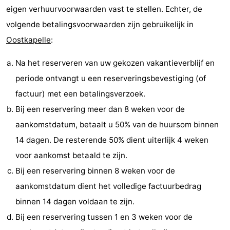
eigen verhuurvoorwaarden vast te stellen. Echter, de
Walcherse
Dishoek
-
volgende betalingsvoorwaarden zijn gebruikelijk in
Oostkapelle
:
bos
Vlissingen
-
Na het reserveren van uw gekozen vakantieverblijf en
Middelburg
Zeeuws-
periode ontvangt u een reserveringsbevestiging (of
Vlaanderen
-
factuur) met een betalingsverzoek.
Bij een reservering meer dan 8 weken voor de
Nieuwvliet
-
aankomstdatum, betaalt u 50% van de huursom binnen
Sluis
-
14 dagen. De resterende 50% dient uiterlijk 4 weken
voor aankomst betaald te zijn.
Cadzand
-
Bij een reservering binnen 8 weken voor de
Natuur
Weer
aankomstdatum dient het volledige factuurbedrag
binnen 14 dagen voldaan te zijn.
Het
Contact
Bij een reservering tussen 1 en 3 weken voor de
Zwin