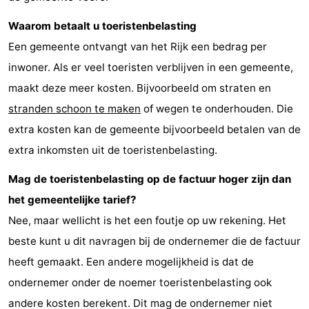
Medische
Waarom betaalt u toeristenbelasting
Een gemeente ontvangt van het Rijk een bedrag per
adressen
Regio
inwoner. Als er veel toeristen verblijven in een gemeente,
Zeeland
maakt deze meer kosten. Bijvoorbeeld om straten en
stranden schoon te maken
of wegen te onderhouden. Die
Schouwen-
extra kosten kan de gemeente bijvoorbeeld betalen van de
Duiveland
-
extra inkomsten uit de toeristenbelasting.
Renesse
-
Mag de toeristenbelasting op de factuur hoger zijn dan
het gemeentelijke tarief?
Brouwershaven
-
Nee, maar wellicht is het een foutje op uw rekening. Het
Bruinisse
-
beste kunt u dit navragen bij de ondernemer die de factuur
heeft gemaakt. Een andere mogelijkheid is dat de
Zierikzee
-
ondernemer onder de noemer toeristenbelasting ook
Natuur
-
andere kosten berekent. Dit mag de ondernemer niet