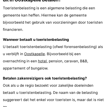
Bowlen
-
Toeristenbelasting is een algemene belasting die een
gemeente kan heffen. Hiermee kan de gemeente
Minigolfbanen
Wellness
bijvoorbeeld het gebruik van voorzieningen door toeristen
centra
Dorpen
financieren.
&
Natuur
Wanneer betaalt u toeristenbelasting
U betaalt toeristenbelasting (ofwel forensenbelasting) als
Steden
Rondleidingen
u verblijft in
Oostkapelle
. Bijvoorbeeld bij een
Sporten
overnachting in een
hotel
, pension, caravan, B&B,
appartement of bungalow.
-
Betalen zakenreizigers ook toeristenbelasting?
Zwembaden
-
Ook als u de regio bezoekt voor zakelijke doeleinden
betaalt u toeristenbelasting. De naam van de belasting
Fietsen
-
suggereert dat het enkel voor toeristen is, maar dat is niet
Wandelen
-
zo.