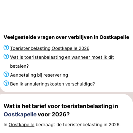
Geere
breakfasts)
Hotels
Vakantiehuizen
-
Veelgestelde vragen over verblijven in Oostkapelle
Bos
-
Toeristenbelasting Oostkapelle 2026
Wat is toeristenbelasting en wanneer moet ik dit
en
De
-
betalen?
Duin
Grote
De
-
Aanbetaling bij reservering
Ben ik annuleringskosten verschuldigd?
Geere
Zandput
Dennenbos
-
Fort
-
Wat is het tarief voor toeristenbelasting in
Oostkapelle
voor 2026?
den
In
-
In
Oostkapelle
bedraagt de toeristenbelasting in 2026:
Haak
De
Westhove
Last