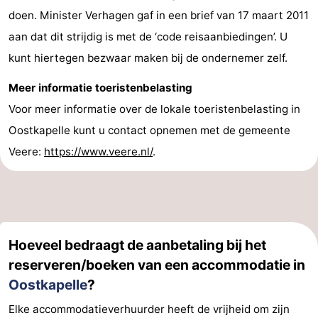
doen. Minister Verhagen gaf in een brief van 17 maart 2011
Oosterschelde
Burgh
-
aan dat dit strijdig is met de ‘code reisaanbiedingen’. U
Haamstede
Natuur
Walcheren
kunt hiertegen bezwaar maken bij de ondernemer zelf.
Meer informatie toeristenbelasting
Kop
-
Voor meer informatie over de lokale toeristenbelasting in
van
Veere
-
Oostkapelle kunt u contact opnemen met de gemeente
Veere:
https://www.veere.nl/
.
Schouwen
Natuur
-
Oranjezon
Natuur
-
de
Domburg
-
Hoeveel bedraagt de aanbetaling bij het
Mantelingen
Westkapelle
-
reserveren/boeken van een accommodatie in
Zoutelande
-
Oostkapelle
?
Elke accommodatieverhuurder heeft de vrijheid om zijn
Natuur
-