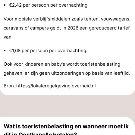
€2,42 per persoon per overnachting.
Bongerd
minutes
Strand
Voor mobiele verblijfsmiddelen zoals tenten, vouwwagens,
Zien
caravans of campers geldt in 2026 een gereduceerd tarief
&
Bezienswaardigheden
van:
doen
-
€1,68 per persoon per overnachting.
Musea
-
Ook voor kinderen en baby's wordt toeristenbelasting
geheven; er zijn geen uitzonderingen op basis van leeftijd.
Monumenten
-
Bron.
https://lokaleregelgeving.overheid.nl
Uitkijkpunten
Attracties
-
Speeltuinen
-
Wat is toeristenbelasting en wanneer moet ik
Binnenspeeltuinen
-
dit in Oostkapelle betalen?