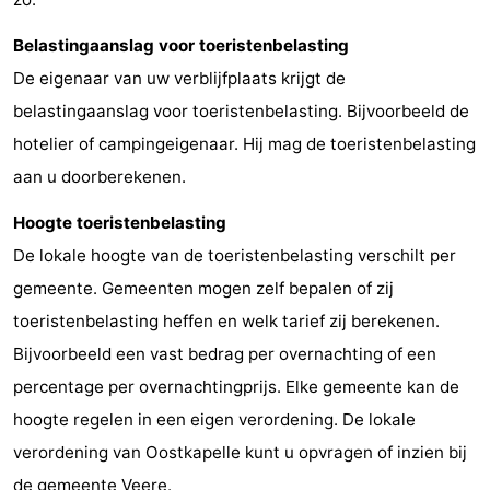
Paardrijden
-
Belastingaanslag voor toeristenbelasting
De eigenaar van uw verblijfplaats krijgt de
Maneges
-
belastingaanslag voor toeristenbelasting. Bijvoorbeeld de
Golfbanen
Eten
hotelier of campingeigenaar. Hij mag de toeristenbelasting
aan u doorberekenen.
en
Evenementen
Hoogte toeristenbelasting
drinken
Praktisch
De lokale hoogte van de toeristenbelasting verschilt per
Forum
gemeente. Gemeenten mogen zelf bepalen of zij
toeristenbelasting heffen en welk tarief zij berekenen.
Route
Bijvoorbeeld een vast bedrag per overnachting of een
-
percentage per overnachtingprijs. Elke gemeente kan de
hoogte regelen in een eigen verordening. De lokale
Parkeren
Reisboekenwinkel
verordening van Oostkapelle kunt u opvragen of inzien bij
Nieuws
de gemeente Veere.