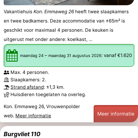
Oosterschelde
Burgh
-
Vakantiehuis
Kon. Emmaweg 26
heeft twee slaapkamers
en twee badkamers. Deze accommodatie van ±65m² is
Haamstede
Natuur
Walcheren
geschikt voor maximaal 4 personen. De keuken is
Kop
-
uitgerust met onder andere: koelkast, ...
van
Veere
-
–
:
vanaf €1.620
maandag 24
maandag 31 augustus 2026
Schouwen
Natuur
-
Max. 4 personen.
Slaapkamers: 2.
Oranjezon
Natuur
-
Strand afstand
: ±1,3 km.
de
Domburg
-
Huisdieren toegelaten na overleg.
Kon. Emmaweg 26, Vrouwenpolder
Mantelingen
Westkapelle
-
Meer informatie
web.
Meer informatie
Zoutelande
-
Burgvliet 110
Natuur
-