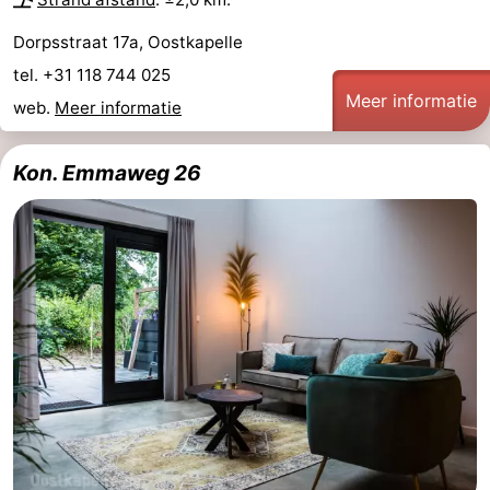
Medische
Dorpsstraat 17a, Oostkapelle
tel. +31 118 744 025
adressen
Regio
Meer informatie
web.
Meer informatie
Zeeland
Kon. Emmaweg 26
Schouwen-
Duiveland
-
Renesse
-
Brouwershaven
-
Bruinisse
-
Zierikzee
-
Natuur
-