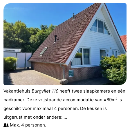
Walcherse
Dishoek
-
bos
Vlissingen
-
Middelburg
Zeeuws-
Vlaanderen
-
Nieuwvliet
-
Sluis
-
Cadzand
-
Vakantiehuis
Burgvliet 110
heeft twee slaapkamers en één
badkamer. Deze vrijstaande accommodatie van ±89m² is
Natuur
Weer
geschikt voor maximaal 4 personen. De keuken is
Het
Contact
uitgerust met onder andere: ...
Max. 4 personen.
Zwin