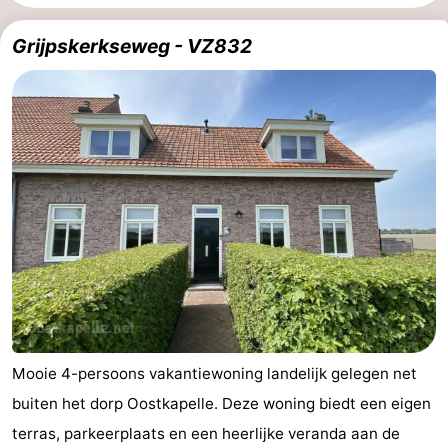
Geere
breakfasts)
Hotels
Grijpskerkseweg - VZ832
Vakantiehuizen
-
Bos
-
en
De
-
Duin
Grote
De
-
Geere
Zandput
Dennenbos
-
Fort
-
Mooie 4-persoons vakantiewoning landelijk gelegen net
den
In
-
buiten het dorp Oostkapelle. Deze woning biedt een eigen
Haak
De
Westhove
Last
terras, parkeerplaats en een heerlijke veranda aan de