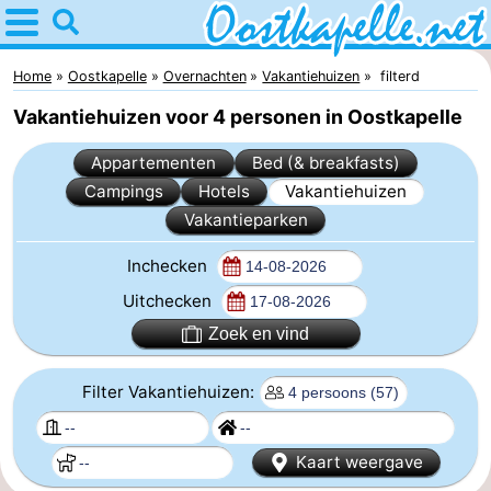
Home
Oostkapelle
Home
Oostkapelle
Overnachten
Vakantiehuizen
filterd
Vakantiehuizen voor 4 personen in Oostkapelle
Tips
Appartementen
Bed (& breakfasts)
Voor
Campings
Hotels
Vakantiehuizen
Vakantieparken
kinderen
Natuur
Inchecken
Oranjezon
Overnachten
Uitchecken
Appartementen
Zoek en vind
-
Filter Vakantiehuizen:
De
Bed
Kaart weergave
Grote
(&
Campings