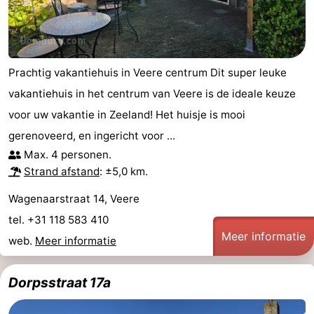
Bowlen
-
Minigolfbanen
Wellness
Prachtig vakantiehuis in Veere centrum Dit super leuke
centra
Dorpen
vakantiehuis in het centrum van Veere is de ideale keuze
&
Natuur
voor uw vakantie in Zeeland! Het huisje is mooi
gerenoveerd, en ingericht voor ...
Steden
Rondleidingen
Max. 4 personen.
Strand afstand
: ±5,0 km.
Sporten
Wagenaarstraat 14, Veere
-
tel. +31 118 583 410
Meer informatie
Zwembaden
-
web.
Meer informatie
Fietsen
-
Dorpsstraat 17a
Wandelen
-