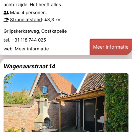
achterzijde. Het heeft alles ...
Bongerd
minutes
Strand
Max. 4 personen.
Strand afstand
: ±3,3 km.
Zien
Grijpskerkseweg, Oostkapelle
&
Bezienswaardigheden
tel. +31 118 744 025
Meer informatie
doen
-
web.
Meer informatie
Musea
-
Wagenaarstraat 14
Monumenten
-
Uitkijkpunten
Attracties
-
Speeltuinen
-
Binnenspeeltuinen
-