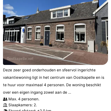
Paardrijden
-
Maneges
-
Golfbanen
Eten
en
Evenementen
drinken
Praktisch
Forum
Deze zeer goed onderhouden en sfeervol ingerichte
Route
vakantiewoning ligt in het centrum van Oostkapelle en is
te huur voor maximaal 4 personen. De woning beschikt
-
over een eigen ingang zowel aan de ...
Parkeren
Reisboekenwinkel
Max. 4 personen.
Slaapkamers: 2.
Nieuws
Strand afstand
: ±2,0 km.