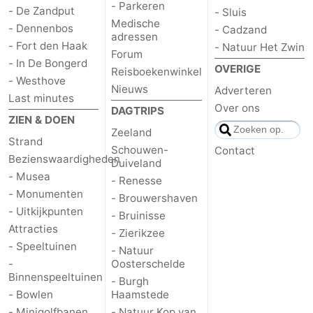
- Parkeren
- De Zandput
- Sluis
Medische
- Dennenbos
- Cadzand
adressen
- Fort den Haak
- Natuur Het Zwin
Forum
- In De Bongerd
OVERIGE
Reisboekenwinkel
- Westhove
Nieuws
Adverteren
Last minutes
Over ons
DAGTRIPS
ZIEN & DOEN
Zeeland
Strand
Schouwen-
Contact
Bezienswaardigheden
Duiveland
- Musea
- Renesse
- Monumenten
- Brouwershaven
- Uitkijkpunten
- Bruinisse
Attracties
- Zierikzee
- Speeltuinen
- Natuur
-
Oosterschelde
Binnenspeeltuinen
- Burgh
- Bowlen
Haamstede
- Minigolfbanen
- Natuur Kop van