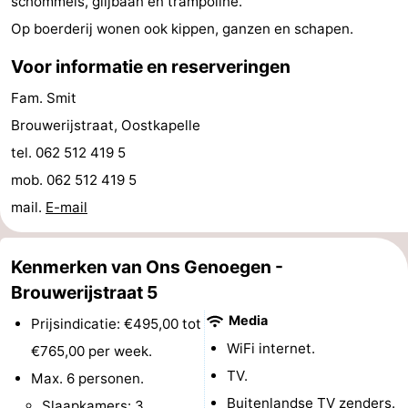
schommels, glijbaan en trampoline.
Bowlen
-
Op boerderij wonen ook kippen, ganzen en schapen.
Voor informatie en reserveringen
Minigolfbanen
Wellness
Fam. Smit
centra
Dorpen
Brouwerijstraat, Oostkapelle
&
Natuur
tel. 062 512 419 5
mob. 062 512 419 5
Steden
Rondleidingen
mail.
E-mail
Sporten
Kenmerken van Ons Genoegen -
-
Brouwerijstraat 5
Zwembaden
-
Media
Prijsindicatie: €495,00 tot
WiFi internet.
€765,00 per week.
Fietsen
-
TV.
Max. 6 personen.
Wandelen
-
Buitenlandse TV zenders.
Slaapkamers: 3.