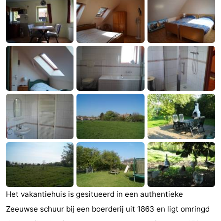
Geere
breakfasts)
Hotels
Vakantiehuizen
-
Bos
-
en
De
-
Duin
Grote
De
-
Geere
Zandput
Dennenbos
-
Fort
-
den
In
-
Het vakantiehuis is gesitueerd in een authentieke
Zeeuwse schuur bij een boerderij uit 1863 en ligt omringd
Haak
De
Westhove
Last