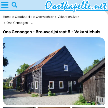
Home
Oostkapelle
Home
Oostkapelle
Overnachten
Vakantiehuizen
Ons Genoegen - ...
Tips
Ons Genoegen - Brouwerijstraat 5 - Vakantiehuis
Voor
kinderen
Natuur
Oranjezon
Overnachten
Appartementen
-
De
Bed
Grote
(&
Campings