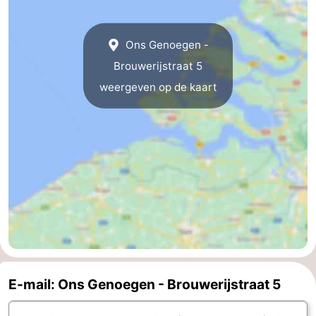
Walcherse
Dishoek
-
Ons Genoegen -
bos
Vlissingen
-
Brouwerijstraat 5
weergeven op de kaart
Middelburg
Zeeuws-
Vlaanderen
-
Nieuwvliet
-
Sluis
-
Cadzand
-
Natuur
Weer
Het
Contact
E-mail: Ons Genoegen - Brouwerijstraat 5
Zwin