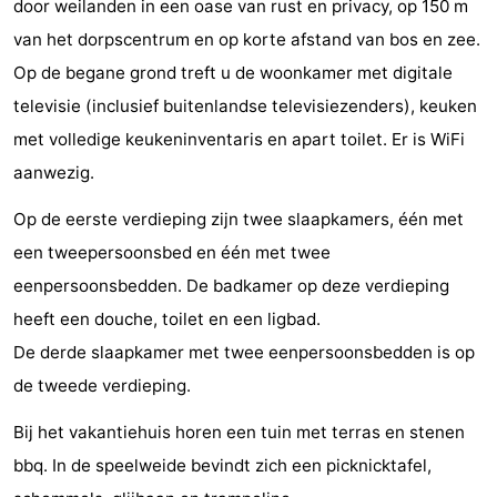
door weilanden in een oase van rust en privacy, op 150 m
Bongerd
minutes
Strand
van het dorpscentrum en op korte afstand van bos en zee.
Op de begane grond treft u de woonkamer met digitale
Zien
televisie (inclusief buitenlandse televisiezenders), keuken
&
Bezienswaardigheden
met volledige keukeninventaris en apart toilet. Er is WiFi
aanwezig.
doen
-
Op de eerste verdieping zijn twee slaapkamers, één met
Musea
-
een tweepersoonsbed en één met twee
Monumenten
-
eenpersoonsbedden. De badkamer op deze verdieping
heeft een douche, toilet en een ligbad.
Uitkijkpunten
Attracties
De derde slaapkamer met twee eenpersoonsbedden is op
-
de tweede verdieping.
Speeltuinen
-
Bij het vakantiehuis horen een tuin met terras en stenen
bbq. In de speelweide bevindt zich een picknicktafel,
Binnenspeeltuinen
-