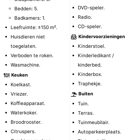
DVD-speler.
Bedden: 5.
Paardrijden
-
Radio.
Badkamers: 1.
Maneges
-
CD-speler.
Leefruimte: ±150 m².
Huisdieren niet
Kindervoorzieningen
Golfbanen
Eten
toegelaten.
Kinderstoel.
en
Evenementen
Verboden te roken.
Kinderledikant /
Wasmachine.
kinderbed.
drinken
Praktisch
Kinderbox.
Keuken
Forum
Traphekje.
Koelkast.
Route
Vriezer.
Buiten
Koffieapparaat.
Tuin.
-
Waterkoker.
Terras.
Parkeren
Reisboekenwinkel
Broodrooster.
Tuinmeubilair.
Citruspers.
Autoparkeerplaats.
Nieuws