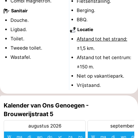
Combi magnetron.
Fietsenstalling.
Medische
Berging.
Sanitair
BBQ.
Douche.
adressen
Regio
Ligbad.
Locatie
Zeeland
Toilet.
Afstand tot het strand:
Tweede toilet.
±1,5 km.
Schouwen-
Wastafel.
Afstand tot het centrum:
Duiveland
-
±150 m.
Niet op vakantiepark.
Renesse
-
Vrijstaand.
Brouwershaven
-
Kalender van Ons Genoegen -
Bruinisse
-
Brouwerijstraat 5
Zierikzee
-
augustus 2026
september 
Natuur
-
W
ma
di
wo
do
vr
za
zo
W
ma
di
wo
do