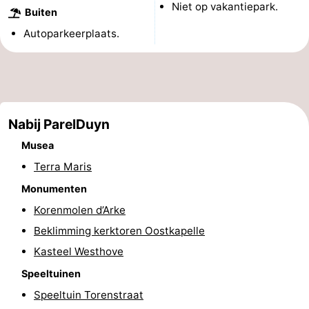
Niet op vakantiepark.
Buiten
Bongerd
minutes
Strand
Autoparkeerplaats.
Zien
&
Bezienswaardigheden
doen
-
Nabij ParelDuyn
Musea
-
Musea
Terra Maris
Monumenten
-
Monumenten
Uitkijkpunten
Attracties
Korenmolen d’Arke
Beklimming kerktoren Oostkapelle
-
Kasteel Westhove
Speeltuinen
-
Speeltuinen
Speeltuin Torenstraat
Binnenspeeltuinen
-