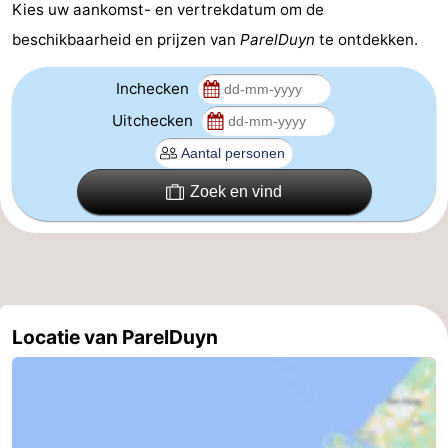
Kies uw aankomst- en vertrekdatum om de
Paardrijden
-
beschikbaarheid en prijzen van
ParelDuyn
te ontdekken.
Maneges
-
Inchecken
Uitchecken
Golfbanen
Eten
en
Evenementen
Zoek en vind
drinken
Praktisch
Forum
Route
Locatie van ParelDuyn
-
Parkeren
Reisboekenwinkel
Nieuws