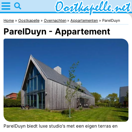
Home
Oostkapelle
Home
Oostkapelle
Overnachten
Appartementen
ParelDuyn
ParelDuyn - Appartement
Tips
Voor
kinderen
Natuur
Oranjezon
Overnachten
Appartementen
-
De
Bed
Grote
(&
Campings
ParelDuyn biedt luxe studio's met een eigen terras en