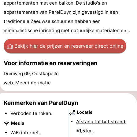
appartementen met een balkon. De studio's en
Geere
breakfasts)
Hotels
appartementen van ParelDuyn zijn gevestigd in een
Vakantiehuizen
traditionele Zeeuwse schuur en hebben een
minimalistische inrichting met natuurlijke materialen en...
-
Bekijk hier de prijzen
en reserveer direct online
Bos
-
Voor informatie en reserveringen
en
De
-
Duinweg 69, Oostkapelle
Duin
Grote
De
-
web.
Meer informatie
Geere
Zandput
Dennenbos
-
Kenmerken van ParelDuyn
Fort
-
Locatie
Verboden te roken.
den
In
-
Afstand tot het strand:
Media
±1,5 km.
Haak
De
Westhove
Last
WiFi internet.