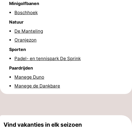
Minigolfbanen
Bowlen
-
Boschhoek
Minigolfbanen
Wellness
Natuur
De Manteling
centra
Dorpen
Oranjezon
&
Natuur
Sporten
Padel- en tennispark De Sprink
Steden
Rondleidingen
Paardrijden
Sporten
Manege Duno
Manege de Dankbare
-
Zwembaden
-
Fietsen
-
Vind vakanties in elk seizoen
Wandelen
-