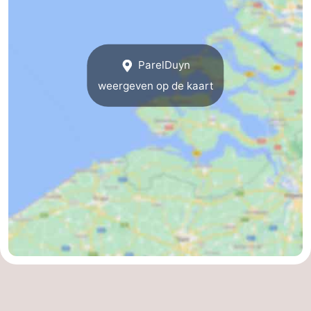
Medische
adressen
Regio
ParelDuyn
Zeeland
weergeven op de kaart
Schouwen-
Duiveland
-
Renesse
-
Brouwershaven
-
Bruinisse
-
Zierikzee
-
Natuur
-