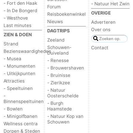
- Fort den Haak
- Natuur Het Zwin
Forum
- In De Bongerd
OVERIGE
Reisboekenwinkel
- Westhove
Nieuws
Adverteren
Last minutes
Over ons
DAGTRIPS
ZIEN & DOEN
Zeeland
Strand
Schouwen-
Contact
Bezienswaardigheden
Duiveland
- Musea
- Renesse
- Monumenten
- Brouwershaven
- Uitkijkpunten
- Bruinisse
Attracties
- Zierikzee
- Speeltuinen
- Natuur
-
Oosterschelde
Binnenspeeltuinen
- Burgh
- Bowlen
Haamstede
- Minigolfbanen
- Natuur Kop van
Schouwen
Wellness centra
Dorpen & Steden