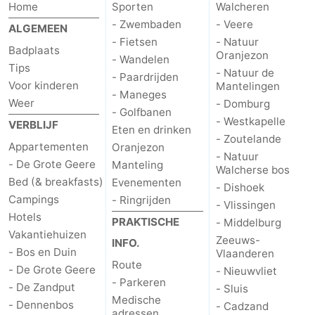
Home
Sporten
Walcheren
- Zwembaden
- Veere
Walcherse
Dishoek
-
ALGEMEEN
- Fietsen
- Natuur
Badplaats
Oranjezon
bos
Vlissingen
-
- Wandelen
Tips
- Natuur de
- Paardrijden
Voor kinderen
Mantelingen
Middelburg
Zeeuws-
- Maneges
Weer
- Domburg
- Golfbanen
Vlaanderen
-
- Westkapelle
VERBLIJF
Eten en drinken
- Zoutelande
Appartementen
Oranjezon
Nieuwvliet
-
- Natuur
- De Grote Geere
Manteling
Walcherse bos
Bed (& breakfasts)
Evenementen
Sluis
-
- Dishoek
Campings
- Ringrijden
- Vlissingen
Cadzand
-
Hotels
PRAKTISCHE
- Middelburg
Vakantiehuizen
Zeeuws-
INFO.
Natuur
Weer
- Bos en Duin
Vlaanderen
Route
- De Grote Geere
- Nieuwvliet
Het
Contact
- Parkeren
- De Zandput
- Sluis
Medische
- Dennenbos
- Cadzand
Zwin
adressen