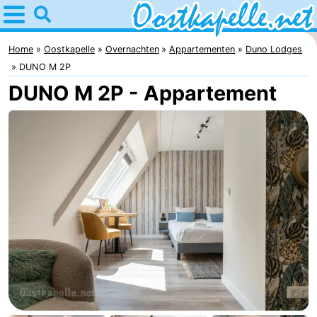
Home
Oostkapelle
Home
Oostkapelle
Overnachten
Appartementen
Duno Lodges
DUNO M 2P
Tips
DUNO M 2P - Appartement
Voor
kinderen
Natuur
Oranjezon
Overnachten
Appartementen
-
De
Bed
Grote
(&
Campings