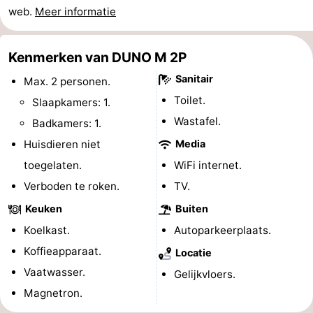
web.
Meer informatie
Bowlen
-
Minigolfbanen
Wellness
Kenmerken van DUNO M 2P
Sanitair
Max. 2 personen.
centra
Dorpen
Toilet.
Slaapkamers: 1.
&
Natuur
Wastafel.
Badkamers: 1.
Huisdieren niet
Media
Steden
Rondleidingen
toegelaten.
WiFi internet.
Sporten
Verboden te roken.
TV.
-
Keuken
Buiten
Koelkast.
Autoparkeerplaats.
Zwembaden
-
Koffieapparaat.
Locatie
Fietsen
-
Vaatwasser.
Gelijkvloers.
Magnetron.
Wandelen
-