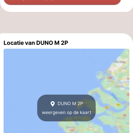
Oosterschelde
Burgh
-
Haamstede
Natuur
Walcheren
Kop
-
Locatie van DUNO M 2P
van
Veere
-
Schouwen
Natuur
-
Oranjezon
Natuur
-
de
Domburg
-
DUNO M 2P
Mantelingen
Westkapelle
-
weergeven op de kaart
Zoutelande
-
Natuur
-