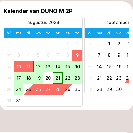
Paardrijden
-
Kalender van DUNO M 2P
Maneges
-
augustus 2026
september 
W
ma
di
wo
do
vr
za
zo
W
ma
di
wo
do
Golfbanen
Eten
1
2
1
2
3
31
36
en
Evenementen
3
4
5
6
7
8
9
7
8
9
10
32
37
drinken
Praktisch
10
11
12
13
14
15
16
14
15
16
17
33
38
Forum
17
18
19
20
21
22
23
21
22
23
24
34
39
24
25
26
27
28
29
30
28
29
30
Route
35
40
31
36
-
Parkeren
Reisboekenwinkel
Nieuws