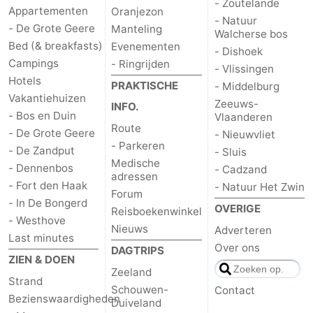
- Zoutelande
Appartementen
Oranjezon
- Natuur
- De Grote Geere
Manteling
Walcherse bos
Bed (& breakfasts)
Evenementen
- Dishoek
Campings
- Ringrijden
- Vlissingen
Hotels
PRAKTISCHE
- Middelburg
Vakantiehuizen
Zeeuws-
INFO.
- Bos en Duin
Vlaanderen
Route
- De Grote Geere
- Nieuwvliet
- Parkeren
- De Zandput
- Sluis
Medische
- Dennenbos
- Cadzand
adressen
- Fort den Haak
- Natuur Het Zwin
Forum
- In De Bongerd
OVERIGE
Reisboekenwinkel
- Westhove
Nieuws
Adverteren
Last minutes
Over ons
DAGTRIPS
ZIEN & DOEN
Zeeland
Strand
Schouwen-
Contact
Bezienswaardigheden
Duiveland