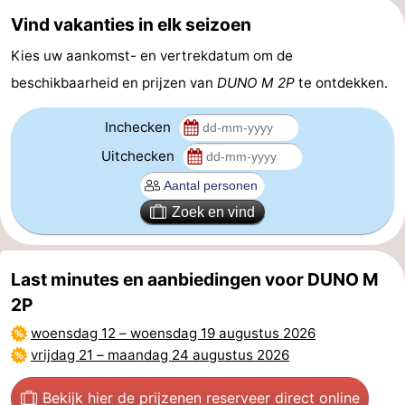
Vind vakanties in elk seizoen
Medische
Kies uw aankomst- en vertrekdatum om de
adressen
Regio
beschikbaarheid en prijzen van
DUNO M 2P
te ontdekken.
Zeeland
Inchecken
Schouwen-
Uitchecken
Duiveland
-
Zoek en vind
Renesse
-
Brouwershaven
-
Last minutes en aanbiedingen voor DUNO M
2P
Bruinisse
-
woensdag 12
–
woensdag 19 augustus 2026
Zierikzee
-
vrijdag 21
–
maandag 24 augustus 2026
Natuur
-
Bekijk hier de prijzen
en reserveer direct online