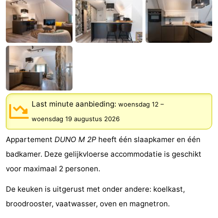
Geere
breakfasts)
Hotels
Vakantiehuizen
-
Bos
-
en
De
-
Last minute aanbieding:
woensdag 12
–
woensdag 19 augustus 2026
Duin
Grote
De
-
Appartement
DUNO M 2P
heeft één slaapkamer en één
Geere
Zandput
Dennenbos
-
badkamer. Deze gelijkvloerse accommodatie is geschikt
Fort
-
voor maximaal 2 personen.
den
In
-
De keuken is uitgerust met onder andere: koelkast,
broodrooster, vaatwasser, oven en magnetron.
Haak
De
Westhove
Last