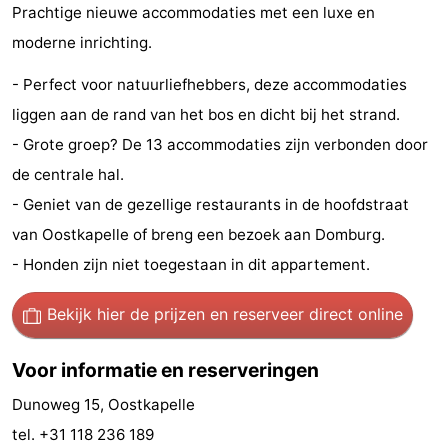
Prachtige nieuwe accommodaties met een luxe en
Bongerd
minutes
Strand
moderne inrichting.
Zien
- Perfect voor natuurliefhebbers, deze accommodaties
liggen aan de rand van het bos en dicht bij het strand.
&
Bezienswaardigheden
- Grote groep? De 13 accommodaties zijn verbonden door
doen
-
de centrale hal.
- Geniet van de gezellige restaurants in de hoofdstraat
Musea
-
van Oostkapelle of breng een bezoek aan Domburg.
Monumenten
-
- Honden zijn niet toegestaan in dit appartement.
Uitkijkpunten
Attracties
Bekijk hier de prijzen
en reserveer direct online
-
Voor informatie en reserveringen
Speeltuinen
-
Dunoweg 15, Oostkapelle
Binnenspeeltuinen
-
tel. +31 118 236 189