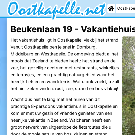
Oostkape
Beukenlaan 19 - Vakantiehui
Het vakantiehuis ligt in Oostkapelle, vlakbij het strand.
Vanuit Oostkapelle ben je snel in Domburg,
Middelburg en Westkapelle. De omgeving biedt al het
moois dat Zeeland te bieden heeft: het strand en de
zee, het gezellige centrum met restaurants, winkeltjes
en terrasjes, en een prachtig natuurgebied waar het
heerlijk fietsen en wandelen is. Wat u ook zoekt, u zult
het hier zeker vinden: rust, zee, strand en bos vlakbij!
Wacht dus niet te lang met het huren van dit
prachtige 8-persoons vakantiehuis in Oostkapelle en
kom er met uw gezin of vrienden genieten van een
heerlijke vakantie in Zeeland. Walcheren heeft een
groot netwerk van uitgestippelde fietsroutes die u
door de mooie natuur van bos, duinen en strand