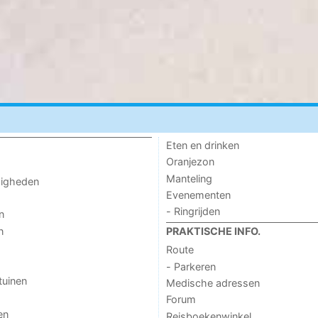
Eten en drinken
Oranjezon
Manteling
digheden
Evenementen
- Ringrijden
n
n
PRAKTISCHE INFO.
Route
- Parkeren
tuinen
Medische adressen
Forum
en
Reisboekenwinkel