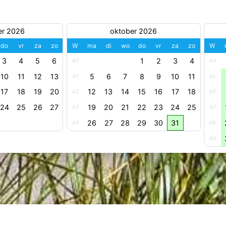
er 2026
oktober 2026
do
vr
za
zo
W
ma
di
wo
do
vr
za
zo
W
3
4
5
6
1
2
3
4
40
44
10
11
12
13
5
6
7
8
9
10
11
41
45
17
18
19
20
12
13
14
15
16
17
18
42
46
24
25
26
27
19
20
21
22
23
24
25
43
47
26
27
28
29
30
31
44
48
49