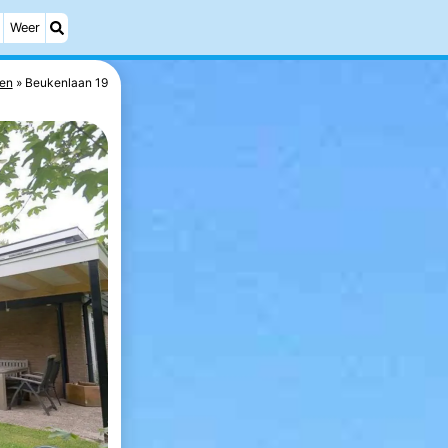
Weer
zen
Beukenlaan 19