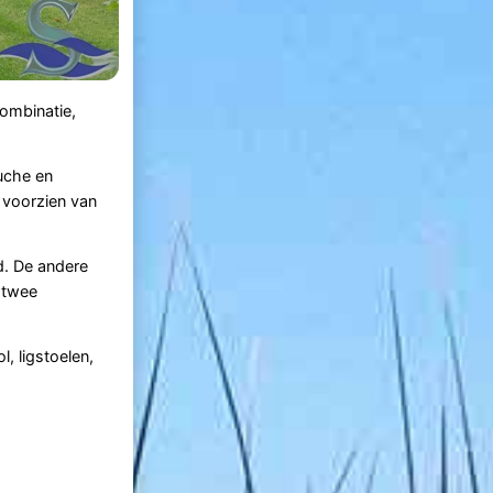
combinatie,
uche en
 voorzien van
d. De andere
 twee
, ligstoelen,