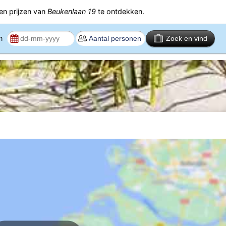
n prijzen van
Beukenlaan 19
te ontdekken.
en
Zoek en vind