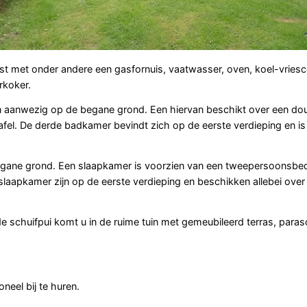
ust met onder andere een gasfornuis, vaatwasser, oven, koel-vries
rkoker.
n aanwezig op de begane grond. Een hiervan beschikt over een do
fel. De derde badkamer bevindt zich op de eerste verdieping en is
 begane grond. Een slaapkamer is voorzien van een tweepersoonsbe
aapkamer zijn op de eerste verdieping en beschikken allebei over
de schuifpui komt u in de ruime tuin met gemeubileerd terras, parasol
neel bij te huren.