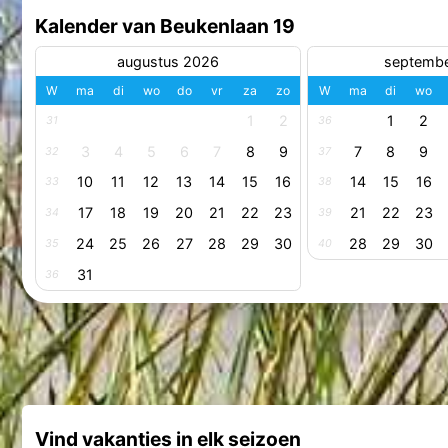
Kalender van Beukenlaan 19
augustus 2026
septemb
W
ma
di
wo
do
vr
za
zo
W
ma
di
wo
1
2
1
2
31
36
3
4
5
6
7
8
9
7
8
9
32
37
10
11
12
13
14
15
16
14
15
16
33
38
17
18
19
20
21
22
23
21
22
23
34
39
24
25
26
27
28
29
30
28
29
30
35
40
31
36
Vind vakanties in elk seizoen