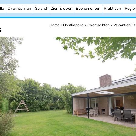
lle
Overnachten
Strand
Zien & doen
Evenementen
Praktisch
Regio
Home
Oostkapelle
Overnachten
Vakantiehui
s