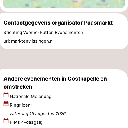
Oosterschelde
Burgh
-
Contactgegevens organisator Paasmarkt
Haamstede
Natuur
Walcheren
Stichting Voorne-Putten Evenementen
Kop
-
url:
marktenvlissingen.nl
van
Veere
-
Schouwen
Natuur
-
Oranjezon
Natuur
-
Andere evenementen in Oostkapelle en
omstreken
de
Domburg
-
Nationale Molendag;
Mantelingen
Westkapelle
-
Ringrijden;
Zoutelande
-
zaterdag 15 augustus 2026
Fiets 4-daagse;
Natuur
-