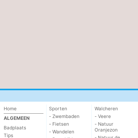
Home
Sporten
Walcheren
- Zwembaden
- Veere
ALGEMEEN
- Fietsen
- Natuur
Badplaats
Oranjezon
- Wandelen
Tips
- Natuur de