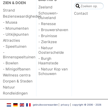
ZIEN & DOEN
Zeeland
Strand
Schouwen-
Contact
Bezienswaardigheden
Duiveland
- Musea
- Renesse
- Monumenten
- Brouwershaven
- Uitkijkpunten
- Bruinisse
Attracties
- Zierikzee
- Speeltuinen
- Natuur
-
Oosterschelde
Binnenspeeltuinen
- Burgh
- Bowlen
Haamstede
- Minigolfbanen
- Natuur Kop van
Schouwen
Wellness centra
Dorpen & Steden
Natuur
Rondleidingen
gebruiksvoorwaarden
|
privacy
|
copyright © 2006 - 2026