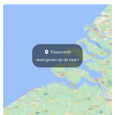
Medische
adressen
Regio
Zeeland
Schouwen-
Paasmarkt
Duiveland
-
weergeven op de kaart
Renesse
-
Brouwershaven
-
Bruinisse
-
Zierikzee
-
Natuur
-