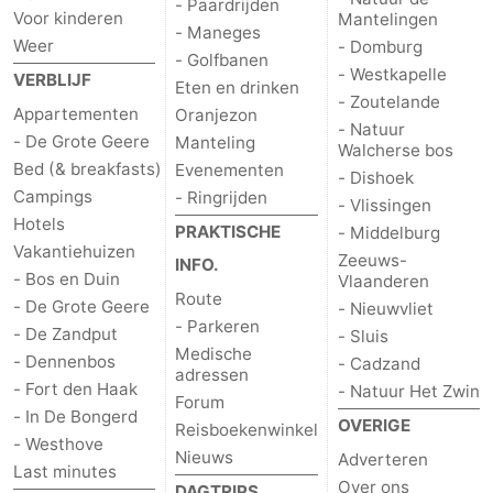
- Paardrijden
Voor kinderen
Mantelingen
- Maneges
Weer
- Domburg
- Golfbanen
- Westkapelle
VERBLIJF
Eten en drinken
- Zoutelande
Appartementen
Oranjezon
- Natuur
- De Grote Geere
Manteling
Walcherse bos
Bed (& breakfasts)
Evenementen
- Dishoek
Campings
- Ringrijden
- Vlissingen
Hotels
PRAKTISCHE
- Middelburg
Vakantiehuizen
Zeeuws-
INFO.
- Bos en Duin
Vlaanderen
Route
- De Grote Geere
- Nieuwvliet
- Parkeren
- De Zandput
- Sluis
Medische
- Dennenbos
- Cadzand
adressen
- Fort den Haak
- Natuur Het Zwin
Forum
- In De Bongerd
OVERIGE
Reisboekenwinkel
- Westhove
Nieuws
Adverteren
Last minutes
Over ons
DAGTRIPS