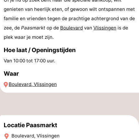
genieten van heerlijk eten, of gewoon wilt ontspannen met
Paardrijden
-
familie en vrienden tegen de prachtige achtergrond van de
Maneges
-
zee, de
Paasmarkt
op de
Boulevard
van
Vlissingen
is de
plek waar je moet zijn.
Golfbanen
Eten
Hoe laat / Openingstijden
en
Evenementen
Van 10:00 tot 17:00 uur.
drinken
Praktisch
Waar
Forum
Boulevard, Vlissingen
Route
-
Parkeren
Reisboekenwinkel
Locatie Paasmarkt
Nieuws
Boulevard, Vlissingen