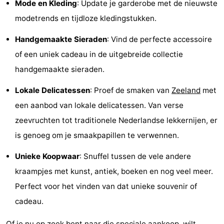
Mode en Kleding
: Update je garderobe met de nieuwste
Bowlen
-
modetrends en tijdloze kledingstukken.
Minigolfbanen
Wellness
Handgemaakte Sieraden
: Vind de perfecte accessoire
of een uniek cadeau in de uitgebreide collectie
centra
Dorpen
handgemaakte sieraden.
&
Natuur
Lokale Delicatessen
: Proef de smaken van
Zeeland
met
Steden
Rondleidingen
een aanbod van lokale delicatessen. Van verse
zeevruchten tot traditionele Nederlandse lekkernijen, er
Sporten
is genoeg om je smaakpapillen te verwennen.
-
Unieke Koopwaar
: Snuffel tussen de vele andere
kraampjes met kunst, antiek, boeken en nog veel meer.
Zwembaden
-
Perfect voor het vinden van dat unieke souvenir of
Fietsen
-
cadeau.
Wandelen
-
Of je nu op zoek bent naar die speciale aankoop, wilt