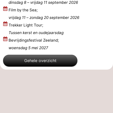
dinsdag 8
–
vrijdag 11 september 2026
Walcherse
Dishoek
-
Film by the Sea;
vrijdag 11
–
zondag 20 september 2026
bos
Vlissingen
-
Trekker Light Tour;
Middelburg
Zeeuws-
Tussen kerst en oudejaarsdag
Bevrijdingsfestival Zeeland;
Vlaanderen
-
woensdag 5 mei 2027
Nieuwvliet
-
Gehele overzicht
Sluis
-
Cadzand
-
Natuur
Weer
Het
Contact
Zwin