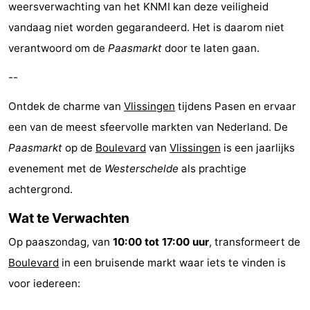
weersverwachting van het KNMI kan deze veiligheid
Bongerd
minutes
Strand
vandaag niet worden gegarandeerd. Het is daarom niet
verantwoord om de
Paasmarkt
door te laten gaan.
Zien
--
&
Bezienswaardigheden
Ontdek de charme van
Vlissingen
tijdens Pasen en ervaar
doen
-
een van de meest sfeervolle markten van Nederland. De
Musea
-
Paasmarkt
op de
Boulevard
van
Vlissingen
is een jaarlijks
evenement met de
Westerschelde
als prachtige
Monumenten
-
achtergrond.
Uitkijkpunten
Attracties
Wat te Verwachten
-
Op paaszondag, van
10:00 tot 17:00 uur
, transformeert de
Boulevard
in een bruisende markt waar iets te vinden is
Speeltuinen
-
voor iedereen:
Binnenspeeltuinen
-