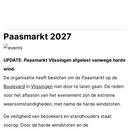
Geere
breakfasts)
Hotels
Vakantiehuizen
-
Paasmarkt 2027
Bos
-
en
De
-
UPDATE:
Paasmarkt
Vlissingen afgelast vanwege harde
wind.
Duin
Grote
De
-
De organisatie heeft besloten om de
Paasmarkt
op de
Geere
Zandput
Dennenbos
-
Boulevard
in
Vlissingen
niet door te laten gaan. De reden
voor het aflasten van het evenement zijn de extreme
Fort
-
weersomstandigheden, met name de harde windstoten.
den
In
-
De veiligheid van bezoekers en standhouders staat
voorop. Door de harde windstoten en de
Haak
De
Westhove
Last