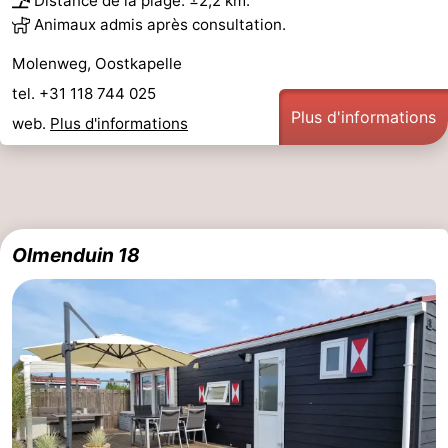
Distance de la plage: ±2,2 km.
Animaux admis après consultation.
Nature
-
Molenweg, Oostkapelle
Walcherse
Dishoek
-
tel. +31 118 744 025
Plus d'informations
web.
Plus d'informations
bos
Vlissingen
-
Middelburg
Zeeuws-
Vlaanderen
-
Olmenduin 18
Nieuwvliet
-
Sluis
-
Cadzand
-
Nature
Météo
Het
Contact