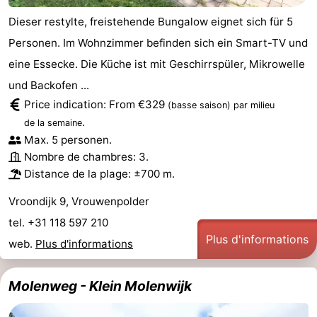
Dieser restylte, freistehende Bungalow eignet sich für 5
-
Personen. Im Wohnzimmer befinden sich ein Smart-TV und
Stationnement
Adresses
eine Essecke. Die Küche ist mit Geschirrspüler, Mikrowelle
und Backofen ...
Médicales
Région
Price indication: From €329
(basse saison)
par milieu
Zeeland
.
de la semaine
Max. 5 personen.
Schouwen-
Nombre de chambres: 3.
Distance de la plage: ±700 m.
Duiveland
-
Vroondijk 9, Vrouwenpolder
Renesse
-
tel. +31 118 597 210
Plus d'informations
web.
Plus d'informations
Brouwershaven
-
Bruinisse
-
Molenweg - Klein Molenwijk
Zierikzee
-