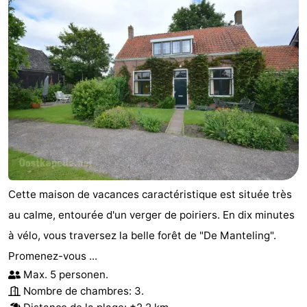
Nature
-
Oosterschelde
Burgh
-
Haamstede
Nature
Walcheren
Kop
-
van
Veere
-
Schouwen
Nature
-
Cette maison de vacances caractéristique est située très
Oranjezon
Nature
-
au calme, entourée d'un verger de poiriers. En dix minutes
à vélo, vous traversez la belle forêt de "De Manteling".
de
Domburg
-
Promenez-vous ...
Mantelingen
Westkapelle
-
Max. 5 personen.
Nombre de chambres: 3.
Zoutelande
-