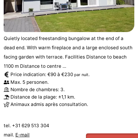
jeux
de
Bowling
-
jeux
Parcours
Centres
intérieures
de
de
Villages
Quietly located freestanding bungalow at the end of a
dead end. With warm fireplace and a large enclosed south
mini-
bien-
&
Nature
facing garden with terrace. Facilities Distance to beach
golf
être
villes
Visites
1100 m Distance to centre ...
Price indication: €90 à €230
.
par nuit
guidées
Sports
Max. 5 personen.
Nombre de chambres: 3.
-
Distance de la plage: ±1,1 km.
Animaux admis après consultation.
Piscines
-
Faire
-
tel. +31 629 513 304
du
Randonnée
-
mail.
E-mail