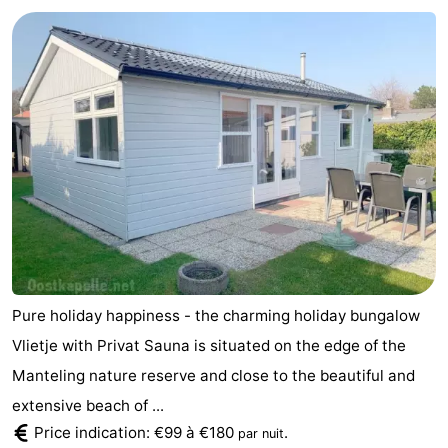
Geere
d'hôtes
Chaumières
-
Bos
-
en
De
-
Duin
Grote
De
-
Geere
Zandput
Dennenbos
-
Fort
-
Pure holiday happiness - the charming holiday bungalow
den
In
-
Vlietje with Privat Sauna is situated on the edge of the
Manteling nature reserve and close to the beautiful and
Haak
De
Westhove
Hôtels
extensive beach of ...
Bongerd
Last
Price indication: €99 à €180
.
par nuit