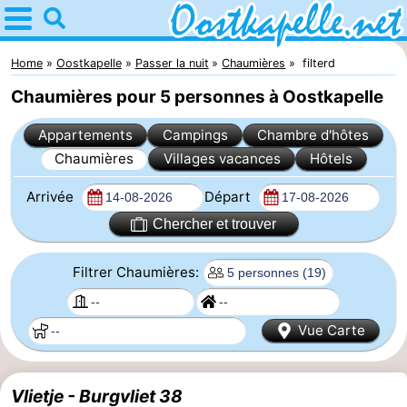
Home
Oostkapelle
Home
Oostkapelle
Passer la nuit
Chaumières
filterd
Chaumières pour 5 personnes à Oostkapelle
Astuces
Appartements
Campings
Chambre d'hôtes
Avec
Chaumières
Villages vacances
Hôtels
les
Nature
Arrivée
Départ
enfants
Oranjezon
Passer
Chercher et trouver
la
Appartements
Filtrer Chaumières:
nuit
-
Vue Carte
De
Campings
Grote
Chambre
Vlietje - Burgvliet 38