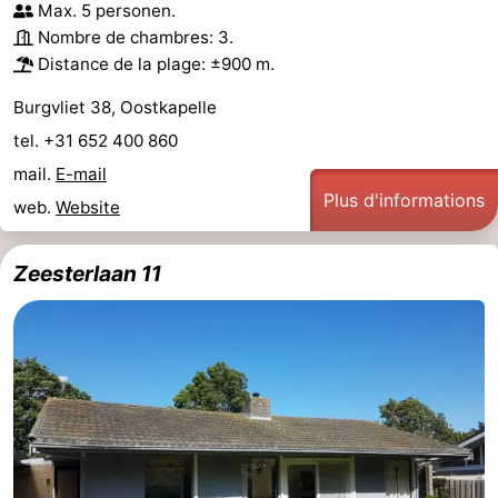
Max. 5 personen.
minutes
Plages
Nombre de chambres: 3.
Distance de la plage: ±900 m.
Voir
Burgvliet 38, Oostkapelle
et
Lieux
tel. +31 652 400 860
mail.
E-mail
faire
d'intérêt
-
Plus d'informations
web.
Website
Musées
-
Zeesterlaan 11
Monuments
-
Points
Attractions
de
-
vue
Terrains
-
de
Aires
-