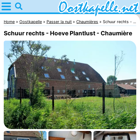
Home
Oostkapelle
Home
Oostkapelle
Passer la nuit
Chaumières
Schuur rechts - ...
Schuur rechts - Hoeve Plantlust - Chaumière
Astuces
Avec
les
Nature
enfants
Oranjezon
Passer
la
Appartements
nuit
-
De
Campings
Grote
Chambre