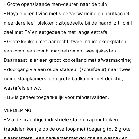
- Grote openslaande men-deuren naar de tuin
vélo
Équitation
-
- Royale open living met vloerverwarming en houtkachel;
meerdere leef-plekken : zitgedeelte bij de haard, zit- chill
Manèges
-
deel met TV en eetgedeelte met lange eettafel
Terrains
-
- Grote keuken met aanrecht, twee inductiekookplaten,
een oven, een combi magnetron en twee ijskasten.
de
Peche
-
Daarnaast is er een groot kookeiland met afwasmachine;
golf
Sportive
Equitation
Conduite
- doorgang via een oude staldeur (schuifdeur) naar twee
ruime slaapkamers, een grote badkamer met douche,
de
Boire
wastafels en wc.
l'anneau
et
Événements
- BG is geheel toegankelijk voor mindervaliden.
manger
Pratiques
VERDIEPING
- Via de prachtige industriële stalen trap met eiken
Forum
trapdelen kom je op de overloop met toegang tot 2 grote
Route
slaapkamers , een badkamer met douche en wasbak en