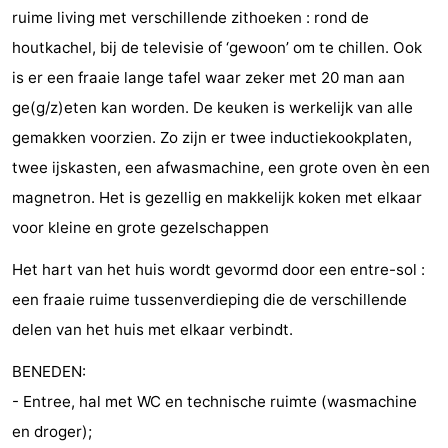
ruime living met verschillende zithoeken : rond de
jeux
de
Bowling
-
houtkachel, bij de televisie of ‘gewoon’ om te chillen. Ook
jeux
Parcours
Centres
is er een fraaie lange tafel waar zeker met 20 man aan
ge(g/z)eten kan worden. De keuken is werkelijk van alle
intérieures
de
de
Villages
gemakken voorzien. Zo zijn er twee inductiekookplaten,
mini-
bien-
&
Nature
twee ijskasten, een afwasmachine, een grote oven èn een
magnetron. Het is gezellig en makkelijk koken met elkaar
golf
être
villes
Visites
voor kleine en grote gezelschappen
guidées
Sports
Het hart van het huis wordt gevormd door een entre-sol :
-
een fraaie ruime tussenverdieping die de verschillende
delen van het huis met elkaar verbindt.
Piscines
-
BENEDEN:
Faire
-
- Entree, hal met WC en technische ruimte (wasmachine
en droger);
du
Randonnée
-