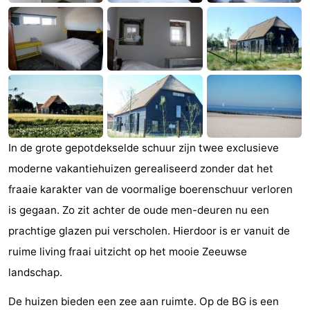
minutes
Plages
Voir
et
Lieux
faire
d'intérêt
-
Musées
-
In de grote gepotdekselde schuur zijn twee exclusieve
moderne vakantiehuizen gerealiseerd zonder dat het
Monuments
-
fraaie karakter van de voormalige boerenschuur verloren
Points
Attractions
is gegaan. Zo zit achter de oude men-deuren nu een
prachtige glazen pui verscholen. Hierdoor is er vanuit de
de
-
ruime living fraai uitzicht op het mooie Zeeuwse
vue
Terrains
-
landschap.
de
Aires
-
De huizen bieden een zee aan ruimte. Op de BG is een