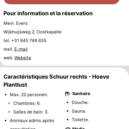
Nature
-
Pour information et la réservation
Oosterschelde
Burgh
-
Mevr. Evers
Wijkhuijsweg 2, Oostkapelle
Haamstede
Nature
Walcheren
tel. +31 645 748 635
Kop
-
mail.
E-mail
web.
Website
van
Veere
-
Schouwen
Nature
-
Caractéristiques Schuur rechts - Hoeve
Plantlust
Oranjezon
Nature
-
Sanitaire
Max. 20 personen.
de
Domburg
-
Douche.
Chambres: 6.
Sauna.
Salles de bain: 3.
Mantelingen
Westkapelle
-
Toilette.
Animaux admis après
Zoutelande
-
Media