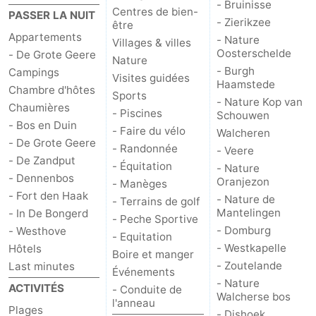
- Bruinisse
Centres de bien-
PASSER LA NUIT
- Zierikzee
être
Appartements
- Nature
Villages & villes
Oosterschelde
- De Grote Geere
Nature
- Burgh
Campings
Visites guidées
Haamstede
Chambre d'hôtes
Sports
- Nature Kop van
Chaumières
- Piscines
Schouwen
- Bos en Duin
- Faire du vélo
Walcheren
- De Grote Geere
- Randonnée
- Veere
- De Zandput
- Équitation
- Nature
- Dennenbos
Oranjezon
- Manèges
- Fort den Haak
- Nature de
- Terrains de golf
Mantelingen
- In De Bongerd
- Peche Sportive
- Domburg
- Westhove
- Equitation
- Westkapelle
Hôtels
Boire et manger
- Zoutelande
Last minutes
Événements
- Nature
ACTIVITÉS
- Conduite de
Walcherse bos
l'anneau
Plages
- Dishoek