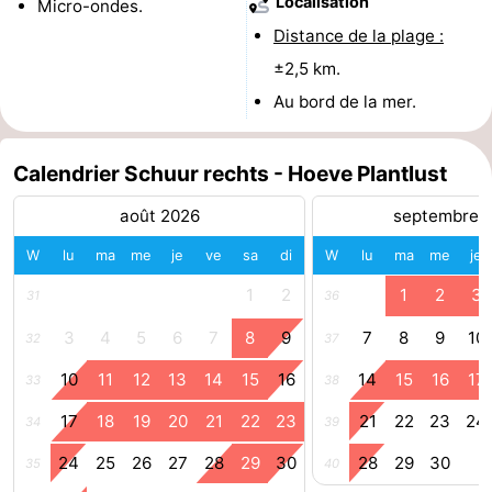
Localisation
Micro-ondes.
Distance de la plage :
Zwin
±2,5 km.
Au bord de la mer.
Calendrier Schuur rechts - Hoeve Plantlust
août 2026
septembre 
W
lu
ma
me
je
ve
sa
di
W
lu
ma
me
je
1
2
1
2
3
31
36
3
4
5
6
7
8
9
7
8
9
10
32
37
10
11
12
13
14
15
16
14
15
16
17
33
38
17
18
19
20
21
22
23
21
22
23
24
34
39
24
25
26
27
28
29
30
28
29
30
35
40