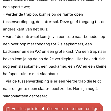
een aparte wc;
-
- Verder de trap op, kom je op de riante open
Stationnement
Adresses
tussenverdieping, de entre-sol. Deze geef toegang tot de
andere kant van het huis;
Médicales
Région
- Vanaf de entre-sol kom je via een trap naar beneden op
Zeeland
een overloop met toegang tot 2 slaapkamers, een
badkamer en een WC en een grote kast. Via een trap naar
Schouwen-
boven kom je op de op de 2e verdieping. Hier bevindt zich
Duiveland
-
nog een slaapkamer, een badkamer, een WC en een kleine
halfopen ruimte met slaapbank;
Renesse
-
- Via de tussenverdieping is er een vierde trap die leidt
Brouwershaven
-
naar de grote open slaap-speel zolder. Her zijn nog 4
slaapplaatsen gecreëerd.
Bruinisse
-
Zierikzee
-
Voir les prix ici
et réserver directement en ligne