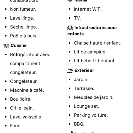
consultation.
Non fumeur.
Internet WiFi.
Nature
-
Lave-linge.
TV.
Walcherse
Dishoek
-
Sèche-linge.
Infrastructures pour
enfants
Poêle à bois.
bos
Vlissingen
-
Chaise haute / enfant.
Cuisine
Middelburg
Zeeuws-
Lit de camping.
Réfrigérateur avec
Lit bébé / lit enfant.
compartiment
Vlaanderen
-
Extérieur
congélateur.
Nieuwvliet
-
Jardin.
Congélateur.
Terrasse.
Machine à café.
Sluis
-
Meubles de jardin.
Bouilloire.
Cadzand
-
Lounge set.
Grille-pain.
Parking voiture.
Lave-vaisselle.
Nature
Météo
BBQ.
Four.
Het
Contact