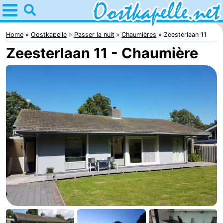
Home
Oostkapelle
Home
Oostkapelle
Passer la nuit
Chaumières
Zeesterlaan 11
Zeesterlaan 11 - Chaumière
Astuces
Avec
les
Nature
enfants
Oranjezon
Passer
la
Appartements
nuit
-
De
Campings
Grote
Chambre