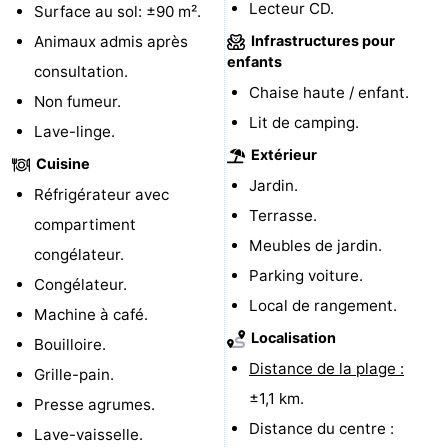
Lecteur CD.
Surface au sol: ±90 m².
-
Animaux admis après
Infrastructures pour
enfants
consultation.
Stationnement
Adresses
Chaise haute / enfant.
Non fumeur.
Médicales
Région
Lit de camping.
Lave-linge.
Extérieur
Cuisine
Zeeland
Jardin.
Réfrigérateur avec
Schouwen-
Terrasse.
compartiment
Meubles de jardin.
congélateur.
Duiveland
-
Parking voiture.
Congélateur.
Renesse
-
Local de rangement.
Machine à café.
Localisation
Bouilloire.
Brouwershaven
-
Distance de la plage :
Grille-pain.
Bruinisse
-
±1,1 km.
Presse agrumes.
Distance du centre :
Lave-vaisselle.
Zierikzee
-