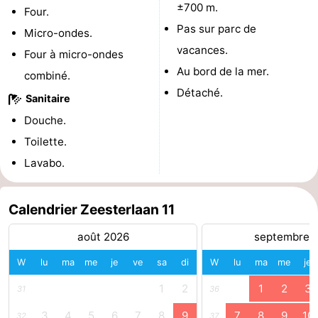
±700 m.
Four.
Nature
-
Pas sur parc de
Micro-ondes.
vacances.
Four à micro-ondes
Oosterschelde
Burgh
-
Au bord de la mer.
combiné.
Haamstede
Nature
Walcheren
Détaché.
Sanitaire
Kop
-
Douche.
Toilette.
van
Veere
-
Lavabo.
Schouwen
Nature
-
Calendrier Zeesterlaan 11
Oranjezon
Nature
-
août 2026
septembre 
de
Domburg
-
W
lu
ma
me
je
ve
sa
di
W
lu
ma
me
je
Mantelingen
Westkapelle
-
1
2
1
2
3
31
36
Zoutelande
-
3
4
5
6
7
8
9
7
8
9
10
32
37