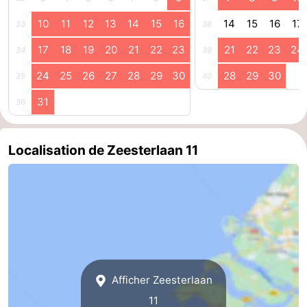
10
11
12
13
14
15
16
14
15
16
17
Nature
-
33
38
17
18
19
20
21
22
23
21
22
23
24
34
39
Walcherse
Dishoek
-
24
25
26
27
28
29
30
28
29
30
35
40
bos
Vlissingen
-
31
36
Middelburg
Zeeuws-
Localisation de Zeesterlaan 11
Vlaanderen
-
Nieuwvliet
-
Sluis
-
Cadzand
-
Nature
Météo
Afficher Zeesterlaan
11
Het
Contact