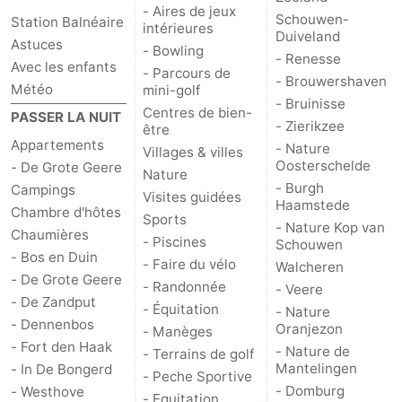
- Aires de jeux
Schouwen-
Station Balnéaire
intérieures
Duiveland
Astuces
- Bowling
- Renesse
Avec les enfants
- Parcours de
- Brouwershaven
Météo
mini-golf
- Bruinisse
Centres de bien-
PASSER LA NUIT
- Zierikzee
être
Appartements
- Nature
Villages & villes
Oosterschelde
- De Grote Geere
Nature
- Burgh
Campings
Visites guidées
Haamstede
Chambre d'hôtes
Sports
- Nature Kop van
Chaumières
- Piscines
Schouwen
- Bos en Duin
- Faire du vélo
Walcheren
- De Grote Geere
- Randonnée
- Veere
- De Zandput
- Équitation
- Nature
- Dennenbos
Oranjezon
- Manèges
- Fort den Haak
- Nature de
- Terrains de golf
Mantelingen
- In De Bongerd
- Peche Sportive
- Domburg
- Westhove
- Equitation