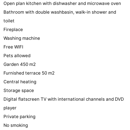
Open plan kitchen with dishwasher and microwave oven
jeux
de
Bowling
-
Bathroom with double washbasin, walk-in shower and
toilet
jeux
Parcours
Centres
Fireplace
intérieures
de
de
Villages
Washing machine
Free WIFI
mini-
bien-
&
Nature
Pets allowed
golf
être
villes
Visites
Garden 450 m2
Furnished terrace 50 m2
guidées
Sports
Central heating
-
Storage space
Digital flatscreen TV with international channels and DVD
Piscines
-
player
Faire
-
Private parking
No smoking
du
Randonnée
-