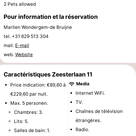
2 Pets allowed
vélo
Équitation
-
Pour information et la réservation
Manèges
-
Marlien Wondergem-de Bruijne
tel. +31 629 513 304
Terrains
-
mail.
E-mail
de
Peche
-
web.
Website
golf
Sportive
Equitation
Conduite
Caractéristiques Zeesterlaan 11
de
Boire
Media
Price indication: €89,60 à
l'anneau
et
Événements
Internet WiFi.
€229,60 par nuit.
TV.
Max. 5 personen.
manger
Pratiques
Chaînes de télévision
Chambres: 3.
Forum
étrangères.
Lits: 5.
Radio.
Salles de bain: 1.
Route