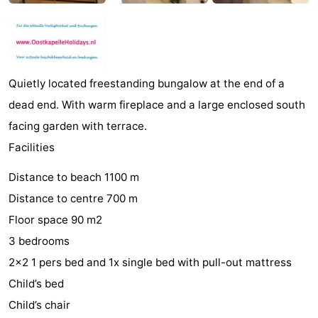
minutes
Plages
Voir
et
Lieux
Quietly located freestanding bungalow at the end of a
dead end. With warm fireplace and a large enclosed south
faire
d'intérêt
-
facing garden with terrace.
Musées
-
Facilities
Distance to beach 1100 m
Monuments
-
Distance to centre 700 m
Points
Attractions
Floor space 90 m2
3 bedrooms
de
-
2×2 1 pers bed and 1x single bed with pull-out mattress
vue
Terrains
-
Child’s bed
Child’s chair
de
Aires
-