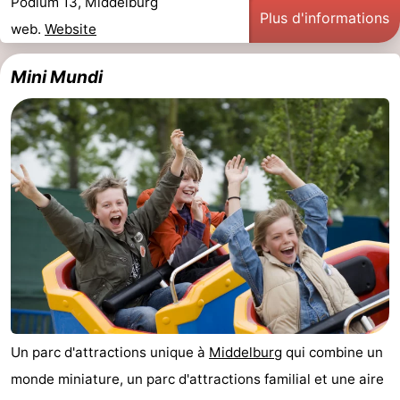
Podium 13, Middelburg
Plus d'informations
web.
Website
Zwin
Mini Mundi
Un parc d'attractions unique à
Middelburg
qui combine un
monde miniature, un parc d'attractions familial et une aire