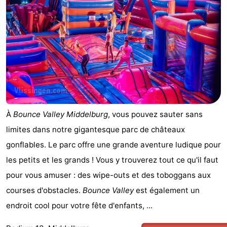
Nature
-
Walcherse
Dishoek
-
bos
Vlissingen
-
Middelburg
Zeeuws-
Vlaanderen
-
À
Bounce Valley Middelburg
, vous pouvez sauter sans
limites dans notre gigantesque parc de châteaux
Nieuwvliet
-
gonflables. Le parc offre une grande aventure ludique pour
Sluis
-
les petits et les grands ! Vous y trouverez tout ce qu'il faut
pour vous amuser : des wipe-outs et des toboggans aux
Cadzand
-
courses d'obstacles.
Bounce Valley
est également un
Nature
Météo
endroit cool pour votre fête d'enfants, ...
Het
Contact