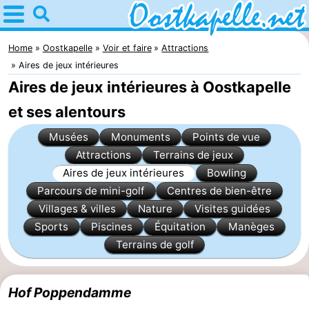
Home
Oostkapelle
Home
Oostkapelle
Voir et faire
Attractions
Aires de jeux intérieures
Astuces
Aires de jeux intérieures à Oostkapelle
Avec
et ses alentours
Musées
Monuments
Points de vue
les
Nature
Attractions
Terrains de jeux
enfants
Oranjezon
Passer
Aires de jeux intérieures
Bowling
Parcours de mini-golf
Centres de bien-être
la
Appartements
Villages & villes
Nature
Visites guidées
Sports
Piscines
Équitation
Manèges
nuit
-
Terrains de golf
De
Campings
Hof Poppendamme
Grote
Chambre