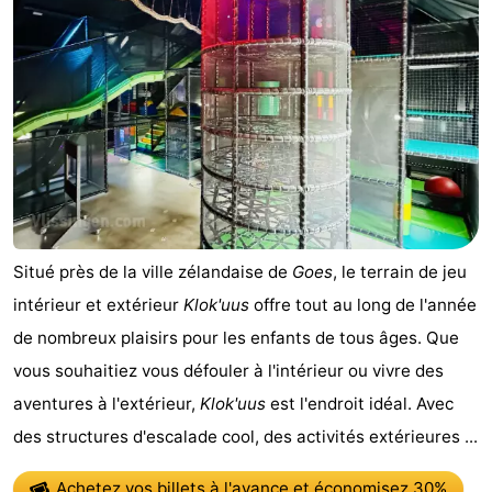
vélo
Équitation
-
Manèges
-
Terrains
-
de
Peche
-
golf
Sportive
Equitation
Conduite
Situé près de la ville zélandaise de
Goes
, le terrain de jeu
de
Boire
intérieur et extérieur
Klok'uus
offre tout au long de l'année
l'anneau
et
Événements
de nombreux plaisirs pour les enfants de tous âges. Que
vous souhaitiez vous défouler à l'intérieur ou vivre des
manger
Pratiques
aventures à l'extérieur,
Klok'uus
est l'endroit idéal. Avec
Forum
des structures d'escalade cool, des activités extérieures ...
Route
Achetez vos billets à l'avance
et économisez 30%