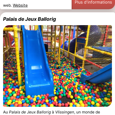
Plus d'informations
web.
Website
minutes
Plages
Palais de Jeux Ballorig
Voir
et
Lieux
faire
d'intérêt
-
Musées
-
Monuments
-
Points
Attractions
de
-
vue
Terrains
-
de
Aires
-
Au
Palais de Jeux Ballorig
à
Vlissingen
, un monde de