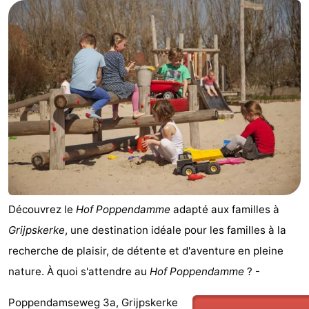
Geere
d'hôtes
Chaumières
-
Bos
-
en
De
-
Duin
Grote
De
-
Geere
Zandput
Dennenbos
-
Fort
-
Découvrez le
Hof Poppendamme
adapté aux familles à
Grijpskerke
, une destination idéale pour les familles à la
den
In
-
recherche de plaisir, de détente et d'aventure en pleine
Haak
De
Westhove
Hôtels
nature. À quoi s'attendre au
Hof Poppendamme
? -
Bongerd
Last
Poppendamseweg 3a, Grijpskerke