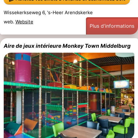
-
Wissekerkseweg 6, 's-Heer Arendskerke
web.
Website
Stationnement
Adresses
Plus d'informations
Médicales
Région
Aire de jeux intérieure Monkey Town Middelburg
Zeeland
Schouwen-
Duiveland
-
Renesse
-
Brouwershaven
-
Bruinisse
-
Zierikzee
-