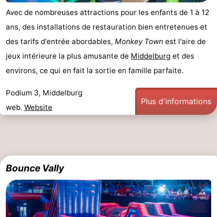
Avec de nombreuses attractions pour les enfants de 1 à 12
Nature
-
ans, des installations de restauration bien entretenues et
Oosterschelde
Burgh
-
des tarifs d'entrée abordables,
Monkey Town
est l'aire de
jeux intérieure la plus amusante de
Middelburg
et des
Haamstede
Nature
Walcheren
environs, ce qui en fait la sortie en famille parfaite.
Kop
-
Podium 3, Middelburg
Plus d'informations
van
Veere
-
web.
Website
Schouwen
Nature
-
Oranjezon
Nature
-
Bounce Vally
de
Domburg
-
Mantelingen
Westkapelle
-
Zoutelande
-