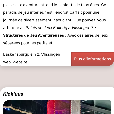
plaisir et d'aventure attend les enfants de tous âges. Ce
jeux
de
Bowling
-
paradis de jeu intérieur est l'endroit parfait pour une
jeux
Parcours
Centres
journée de divertissement insouciant. Que pouvez-vous
attendre au
Palais de Jeux Ballorig
à
Vlissingen
? -
intérieures
de
de
Villages
Structures de Jeu Aventureuses :
Avec des aires de jeux
mini-
bien-
&
Nature
séparées pour les petits et ...
golf
être
villes
Visites
Baskensburgplein 2, Vlissingen
Plus d'informations
web.
Website
guidées
Sports
-
Piscines
-
Klok'uus
Faire
-
du
Randonnée
-