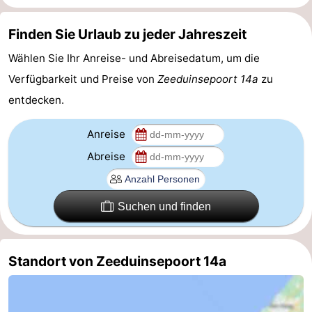
Oosterschelde
Burgh
-
Finden Sie Urlaub zu jeder Jahreszeit
Haamstede
Natur
Walcheren
Wählen Sie Ihr Anreise- und Abreisedatum, um die
Verfügbarkeit und Preise von
Zeeduinsepoort 14a
zu
Kop
-
entdecken.
van
Veere
-
Anreise
Schouwen
Natur
-
Abreise
Oranjezon
Natur
-
Suchen und finden
de
Domburg
-
Mantelingen
Westkapelle
-
Standort von Zeeduinsepoort 14a
Zoutelande
-
Natur
-