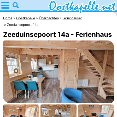
Home
Oostkapelle
Home
Oostkapelle
Übernachten
Ferienhäuser
Zeeduinsepoort 14a
Tipps
Zeeduinsepoort 14a - Ferienhaus
Für
kindern
Natur
Oranjezon
Übernachten
Appartements
-
De
Campingplätze
Grote
Ferienhäuser