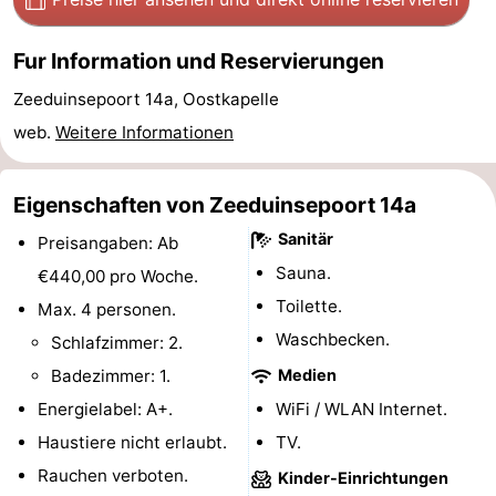
Minigolfplätze
Wellness-
Fur Information und Reservierungen
Zentren
Dörfer
Zeeduinsepoort 14a, Oostkapelle
&
Natur
web.
Weitere Informationen
Städte
Führungen
Eigenschaften von Zeeduinsepoort 14a
Sport
Sanitär
Preisangaben: Ab
Sauna.
€440,00 pro Woche.
-
Toilette.
Max. 4 personen.
Schwimmbader
-
Waschbecken.
Schlafzimmer: 2.
Badezimmer: 1.
Medien
Radfahren
-
Energielabel: A+.
WiFi / WLAN Internet.
Wandern
-
Haustiere nicht erlaubt.
TV.
Rauchen verboten.
Kinder-Einrichtungen
Reiten
-