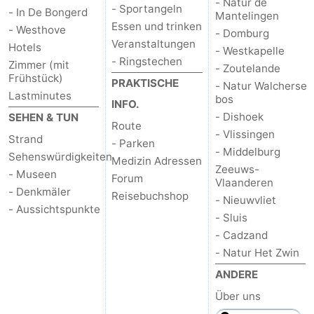
- Natur de
- Sportangeln
- In De Bongerd
Mantelingen
Essen und trinken
- Westhove
- Domburg
Veranstaltungen
Hotels
- Westkapelle
- Ringstechen
Zimmer (mit
- Zoutelande
Frühstück)
PRAKTISCHE
- Natur Walcherse
Lastminutes
bos
INFO.
- Dishoek
SEHEN & TUN
Route
- Vlissingen
Strand
- Parken
- Middelburg
Sehenswürdigkeiten
Medizin Adressen
Zeeuws-
- Museen
Forum
Vlaanderen
- Denkmäler
Reisebuchshop
- Nieuwvliet
- Aussichtspunkte
- Sluis
- Cadzand
- Natur Het Zwin
ANDERE
Über uns