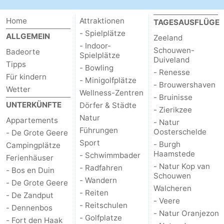
Home
Attraktionen
TAGESAUSFLÜGE
- Spielplätze
ALLGEMEIN
Zeeland
- Indoor-
Schouwen-
Badeorte
Spielplätze
Duiveland
Tipps
- Bowling
- Renesse
Für kindern
- Minigolfplätze
- Brouwershaven
Wetter
Wellness-Zentren
- Bruinisse
UNTERKÜNFTE
Dörfer & Städte
- Zierikzee
Natur
Appartements
- Natur
Führungen
Oosterschelde
- De Grote Geere
Sport
- Burgh
Campingplätze
Haamstede
- Schwimmbader
Ferienhäuser
- Natur Kop van
- Radfahren
- Bos en Duin
Schouwen
- Wandern
- De Grote Geere
Walcheren
- Reiten
- De Zandput
- Veere
- Reitschulen
- Dennenbos
- Natur Oranjezon
- Golfplatze
- Fort den Haak