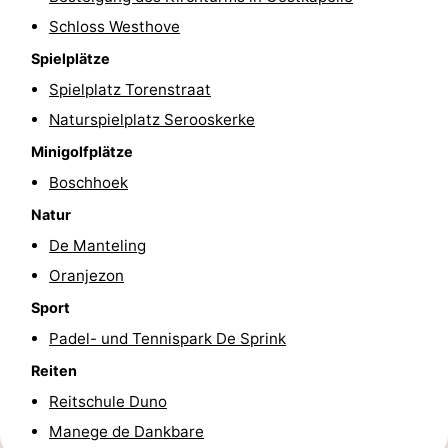
Schloss Westhove
Medizin
Spielplätze
Adressen
Region
Spielplatz Torenstraat
Naturspielplatz Serooskerke
Zeeland
Minigolfplätze
Schouwen-
Boschhoek
Duiveland
-
Natur
De Manteling
Renesse
-
Oranjezon
Brouwershaven
-
Sport
Padel- und Tennispark De Sprink
Bruinisse
-
Reiten
Zierikzee
-
Reitschule Duno
Manege de Dankbare
Natur
-