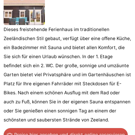
Frühstück)
Strand
Sehen
Dieses freistehende Ferienhaus im traditionellen
&
-
Zeeländischen Stil gebaut, verfügt über eine offene Küche,
ein Badezimmer mit Sauna und bietet allen Komfort, die
tun
Museen
-
Sie sich für einen Urlaub wünschen. In der 1. Etage
Denkmäler
-
befindet sich ein 2. WC. Der große, sonnige und umzäunte
Garten bietet viel Privatsphäre und im Gartenhäuschen ist
Aussichtspunkte
Attraktionen
Platz für Ihre eigenen Fahrräder mit Steckdosen für E-
-
Bikes. Nach einem schönen Ausflug mit dem Rad oder
auch zu Fuß, können Sie in der eigenen Sauna entspannen
Spielplätze
-
oder Sie genießen einen sonnigen Tag an einem der
Indoor-
-
schönsten und saubersten Strände von Zeeland.
Spielplätze
Bowling
-
Preise hier ansehen
und direkt online reservieren