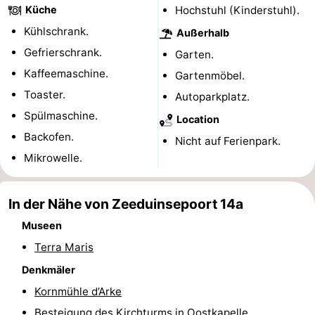
Küche
Hochstuhl (Kinderstuhl).
Reitschulen
-
Kühlschrank.
Außerhalb
Gefrierschrank.
Golfplatze
-
Garten.
Kaffeemaschine.
Gartenmöbel.
Sportangeln
Essen
Toaster.
Autoparkplatz.
Spülmaschine.
und
Veranstaltungen
Location
Backofen.
Nicht auf Ferienpark.
trinken
Ringstechen
Mikrowelle.
Praktisch
In der Nähe von Zeeduinsepoort 14a
Forum
Museen
Route
Terra Maris
Denkmäler
-
Kornmühle d’Arke
Parken
Reisebuchshop
Besteigung des Kirchturms in Oostkapelle