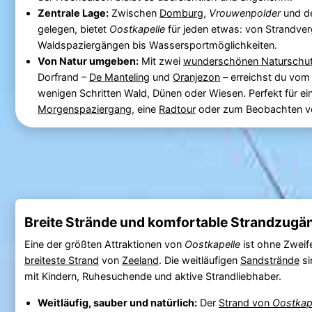
Zentrale Lage:
Zwischen
Domburg
,
Vrouwenpolder
und 
gelegen, bietet
Oostkapelle
für jeden etwas: von Strandver
Waldspaziergängen bis Wassersportmöglichkeiten.
Von Natur umgeben:
Mit zwei
wunderschönen Naturschut
Dorfrand –
De Manteling
und
Oranjezon
– erreichst du vo
wenigen Schritten Wald, Dünen oder Wiesen. Perfekt für ei
Morgenspaziergang
, eine
Radtour
oder zum Beobachten vo
Breite Strände und komfortable Strandzugä
Eine der größten Attraktionen von
Oostkapelle
ist ohne Zweif
breiteste Strand
von
Zeeland
. Die weitläufigen
Sandstrände
si
mit Kindern, Ruhesuchende und aktive Strandliebhaber.
Weitläufig, sauber und natürlich:
Der
Strand von
Oostkap