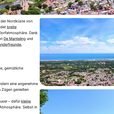
n der Nordküste von
ndet
breite
 Dorfatmosphäre. Dank
en
De Manteling
und
nderfreunde
,
e, gemütliche
ndern eine angenehme
en Zügen genießen
user – dafür
kleine
 Atmosphäre. Selbst in