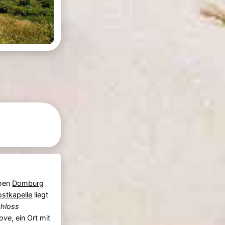
hen
Domburg
stkapelle
liegt
hloss
ove
, ein Ort mit