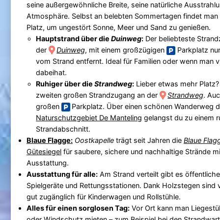
seine außergewöhnliche Breite, seine natürliche Ausstrahl
Atmosphäre. Selbst an belebten Sommertagen findet man 
Platz, um ungestört Sonne, Meer und Sand zu genießen.
Hauptstrand über die
Duinweg
:
Der beliebteste Stran
der
Duinweg
, mit einem großzügigen
Parkplatz nu
vom Strand entfernt. Ideal für Familien oder wenn man 
dabeihat.
Ruhiger über die
Strandweg
:
Lieber etwas mehr Platz?
zweiten großen Strandzugang an der
Strandweg
. Auc
großen
Parkplatz. Über einen schönen Wanderweg 
Naturschutzgebiet De Manteling
gelangst du zu einem r
Strandabschnitt.
Blaue Flagge:
Oostkapelle
trägt seit Jahren die
Blaue Flag
Gütesiegel
für saubere, sichere und nachhaltige Strände m
Ausstattung.
Ausstattung für alle:
Am Strand verteilt gibt es öffentlich
Spielgeräte und Rettungsstationen. Dank Holzstegen sind v
gut zugänglich für Kinderwagen und Rollstühle.
Alles für einen sorglosen Tag:
Vor Ort kann man Liegestü
oder Windschutz mieten – zum Beispiel bei den Strandwar