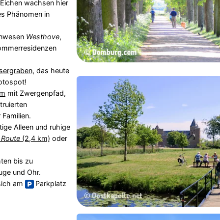
 Eichen wachsen hier
nes Phänomen in
 Anwesen
Westhove
,
 Sommerresidenzen
sergraben
, das heute
Fotospot!
um
mit Zwergenpfad,
ruierten
 Familien.
ige Alleen und ruhige
 Route
(2,4 km)
oder
ten bis zu
uge und Ohr.
sich am
Parkplatz