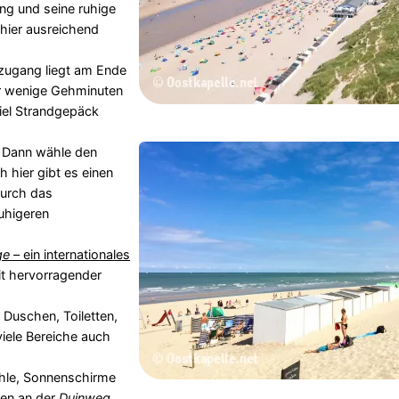
ung und seine ruhige
hier ausreichend
dzugang liegt am Ende
r wenige Gehminuten
viel Strandgepäck
 Dann wähle den
h hier gibt es einen
durch das
uhigeren
ge
– ein internationales
it hervorragender
e Duschen, Toiletten,
iele Bereiche auch
hle, Sonnenschirme
ten an der
Duinweg