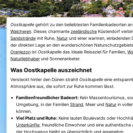
Oostkapelle
gehört zu den beliebtesten Familienbadeorten a
Walcheren
. Dieses charmante
zeeländische
Küstendorf verbi
Sandstrände
mit Ruhe,
Natur
und einer warmen, einladenden
der direkten Lage an den wunderschönen Naturschutzgebiet
Oranjezon
ist
Oostkapelle
das ideale Reiseziel für Familien,
Wa
Naturliebhaber
und Sonnenanbeter.
Was Oostkapelle auszeichnet
Versteckt hinter den Dünen strahlt
Oostkapelle
eine entspannt
Atmosphäre aus, die sofort zur Ruhe kommen lässt.
Familienfreundlicher Badeort:
Kein Massentourismus, so
Umgebung, in der Familien
Strand
, Meer und
Natur
in voll
können.
Viel Platz und Ruhe:
Keine lauten Boulevards oder Hochhä
Unterkünfte
, freundliche Einwohner und eine authentische
der Hochsaison bleibt es übersichtlich und angenehm.