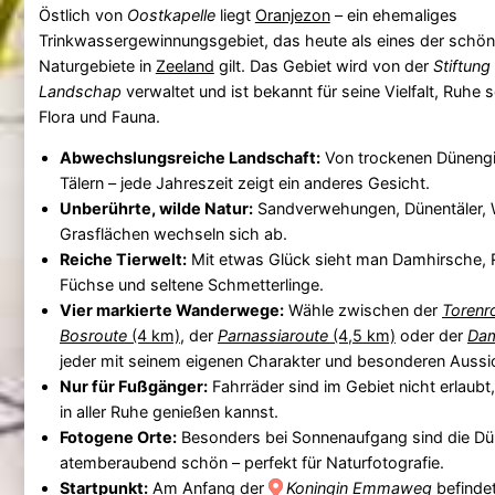
Östlich von
Oostkapelle
liegt
Oranjezon
– ein ehemaliges
Trinkwassergewinnungsgebiet, das heute als eines der schön
Naturgebiete in
Zeeland
gilt. Das Gebiet wird von der
Stiftun
Landschap
verwaltet und ist bekannt für seine Vielfalt, Ruhe 
Flora und Fauna.
Abwechslungsreiche Landschaft:
Von trockenen Dünengip
Tälern – jede Jahreszeit zeigt ein anderes Gesicht.
Unberührte, wilde Natur:
Sandverwehungen, Dünentäler, 
Grasflächen wechseln sich ab.
Reiche Tierwelt:
Mit etwas Glück sieht man Damhirsche, 
Füchse und seltene Schmetterlinge.
Vier markierte Wanderwege:
Wähle zwischen der
Torenr
Bosroute
(4 km)
, der
Parnassiaroute
(4,5 km)
oder der
Dam
jeder mit seinem eigenen Charakter und besonderen Aussi
Nur für Fußgänger:
Fahrräder sind im Gebiet nicht erlaubt
in aller Ruhe genießen kannst.
Fotogene Orte:
Besonders bei Sonnenaufgang sind die Dü
atemberaubend schön – perfekt für Naturfotografie.
Startpunkt:
Am Anfang der
Koningin Emmaweg
befindet