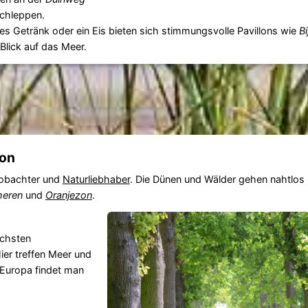
schleppen.
les Getränk oder ein Eis bieten sich stimmungsvolle Pavillons wie
Bi
 Blick auf das Meer.
zon
eobachter und
Naturliebhaber
. Die Dünen und Wälder gehen nahtlos 
heren
und
Oranjezon
.
ichsten
Hier treffen Meer und
 Europa findet man