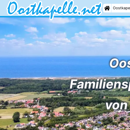
Oostkape
Oos
Familiens
von