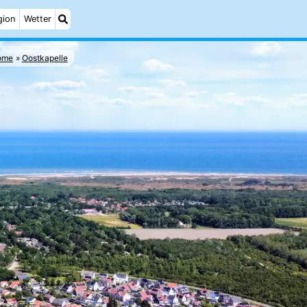
gion
Wetter
ome
Oostkapelle