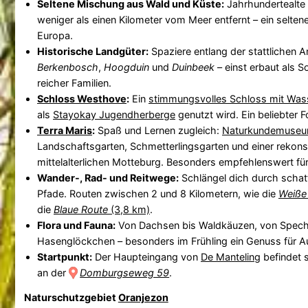
Seltene Mischung aus Wald und Küste:
Jahrhundertealte
weniger als einen Kilometer vom Meer entfernt – ein selte
Europa.
Historische Landgüter:
Spaziere entlang der stattlichen
Berkenbosch
,
Hoogduin
und
Duinbeek
– einst erbaut als
reicher Familien.
Schloss Westhove
:
Ein
stimmungsvolles Schloss mit Was
als
Stayokay Jugendherberge
genutzt wird. Ein beliebter 
Terra Maris
:
Spaß und Lernen zugleich:
Naturkundemuse
Landschaftsgarten, Schmetterlingsgarten und einer rekonst
mittelalterlichen Motteburg. Besonders empfehlenswert für
Wander-, Rad- und Reitwege:
Schlängel dich durch schatt
Pfade. Routen zwischen 2 und 8 Kilometern, wie die
Weiße
die
Blaue Route
(3,8 km)
.
Flora und Fauna:
Von Dachsen bis Waldkäuzen, von Spech
Hasenglöckchen – besonders im Frühling ein Genuss für A
Startpunkt:
Der Haupteingang von
De Manteling
befindet 
an der
Domburgseweg 59
.
Naturschutzgebiet
Oranjezon