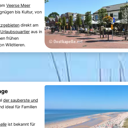
dem
Veerse Meer
gnügen bis Kultur, von
zgebieten
direkt am
m
Urlaubsquartier
aus in
nen frühen
n Wildtieren.
nge
el
der sauberste und
nd ideal für Familien
elle
ist bekannt für