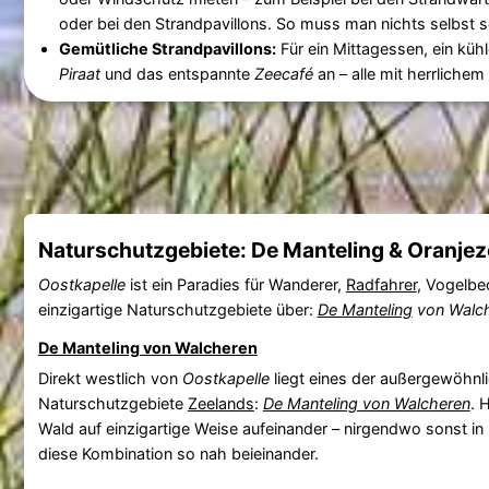
oder bei den Strandpavillons. So muss man nichts selbst 
Gemütliche Strandpavillons:
Für ein Mittagessen, ein küh
Piraat
und das entspannte
Zeecafé
an – alle mit herrlichem
Naturschutzgebiete: De Manteling & Oranje
Oostkapelle
ist ein Paradies für Wanderer,
Radfahrer
, Vogelb
einzigartige Naturschutzgebiete über:
De Manteling
von Walc
De Manteling von Walcheren
Direkt westlich von
Oostkapelle
liegt eines der außergewöhnl
Naturschutzgebiete
Zeelands
:
De Manteling von Walcheren
. 
Wald auf einzigartige Weise aufeinander – nirgendwo sonst in
diese Kombination so nah beieinander.