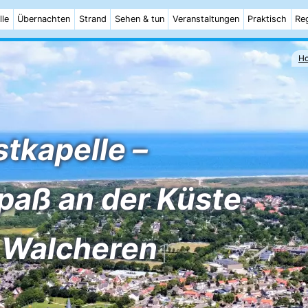
lle
Übernachten
Strand
Sehen & tun
Veranstaltungen
Praktisch
Re
H
tkapelle –
paß an der Küste
 Walcheren