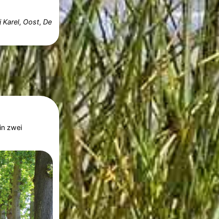
j Karel
,
Oost
,
De
in zwei