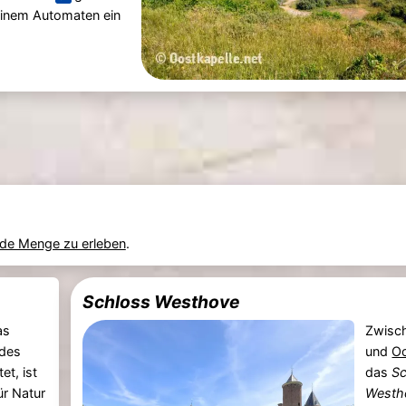
einem Automaten ein
ede Menge zu erleben
.
Schloss Westhove
as
Zwisc
 des
und
Oo
et, ist
das
Sc
r Natur
Westh