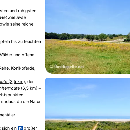
sten und ruhigsten
g Het Zeeuwse
sowie seine reiche
feln bis zu feuchten
Wälder und offene
Rehe, Konikpferde,
oute
(2,5 km)
, der
hertroute
(6,5 km)
–
chtspunkten.
, sodass du die Natur
nentäler
 sich ein
großer