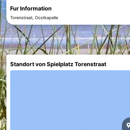
Fur Information
Torenstraat, Oostkapelle
Standort von Spielplatz Torenstraat