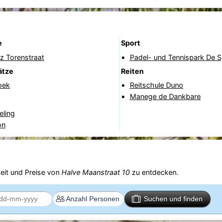
e
Sport
tz Torenstraat
Padel- und Tennispark De S
ätze
Reiten
oek
Reitschule Duno
Manege de Dankbare
eling
on
eit und Preise von
Halve Maanstraat 10
zu entdecken.
Suchen und finden