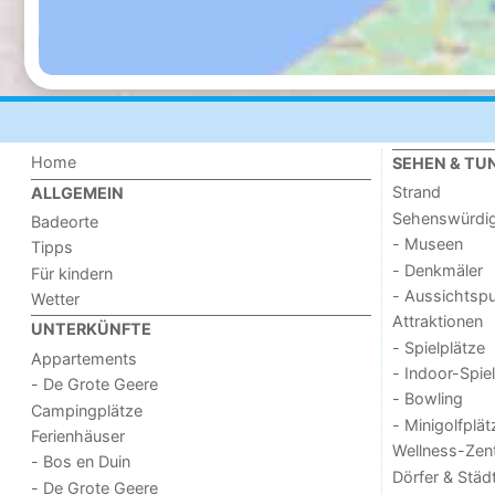
Home
SEHEN & TU
Strand
ALLGEMEIN
Sehenswürdig
Badeorte
- Museen
Tipps
- Denkmäler
Für kindern
- Aussichtsp
Wetter
Attraktionen
UNTERKÜNFTE
- Spielplätze
Appartements
- Indoor-Spie
- De Grote Geere
- Bowling
Campingplätze
- Minigolfplät
Ferienhäuser
Wellness-Zen
- Bos en Duin
Dörfer & Städ
- De Grote Geere