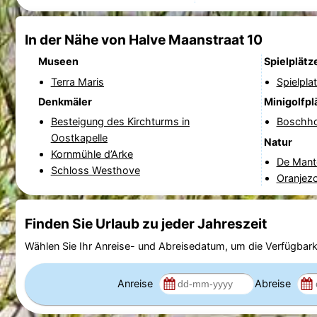
In der Nähe von Halve Maanstraat 10
Museen
Spielplätz
Terra Maris
Spielpla
Denkmäler
Minigolfpl
Besteigung des Kirchturms in
Boschh
Oostkapelle
Natur
Kornmühle d’Arke
De Mant
Schloss Westhove
Oranjez
Finden Sie Urlaub zu jeder Jahreszeit
Wählen Sie Ihr Anreise- und Abreisedatum, um die Verfügbark
Anreise
Abreise