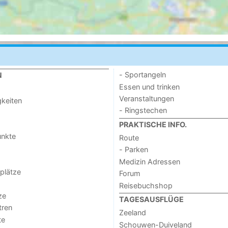
- Sportangeln
N
Essen und trinken
Veranstaltungen
keiten
- Ringstechen
PRAKTISCHE INFO.
unkte
Route
- Parken
Medizin Adressen
lplätze
Forum
Reisebuchshop
ze
TAGESAUSFLÜGE
tren
Zeeland
te
Schouwen-Duiveland