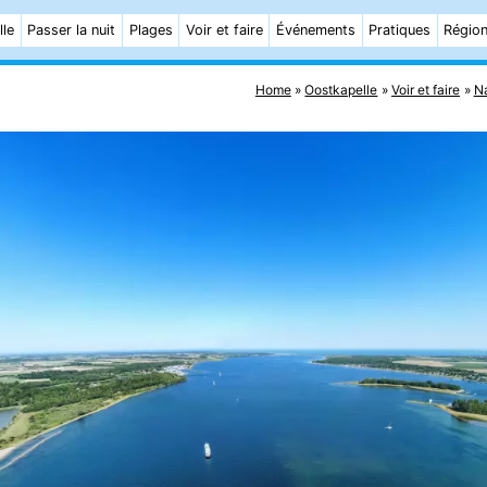
lle
Passer la nuit
Plages
Voir et faire
Événements
Pratiques
Régio
Home
Oostkapelle
Voir et faire
N