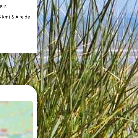
que.
5 km) &
Aire de