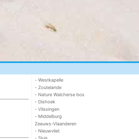
- Westkapelle
- Zoutelande
- Nature Walcherse bos
- Dishoek
- Vlissingen
- Middelburg
Zeeuws-Vlaanderen
- Nieuwvliet
- Sluis