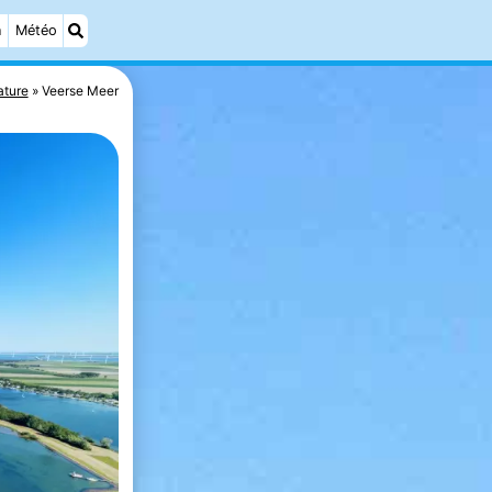
n
Météo
ature
Veerse Meer