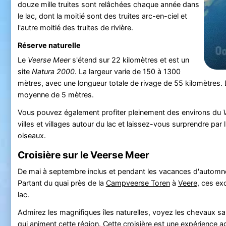
douze mille truites sont relâchées chaque année dans
le lac, dont la moitié sont des truites arc-en-ciel et
l'autre moitié des truites de rivière.
Réserve naturelle
Le
Veerse Meer
s'étend sur 22 kilomètres et est un
site
Natura 2000
. La largeur varie de 150 à 1300
mètres, avec une longueur totale de rivage de 55 kilomètres.
moyenne de 5 mètres.
Vous pouvez également profiter pleinement des environs du
villes et villages autour du lac et laissez-vous surprendre pa
oiseaux.
Croisière sur le Veerse Meer
De mai à septembre inclus et pendant les vacances d'automne,
Partant du quai près de la
Campveerse Toren
à
Veere
, ces ex
lac.
Admirez les magnifiques îles naturelles, voyez les chevaux sa
qui animent cette région. Cette croisière est une expérience a