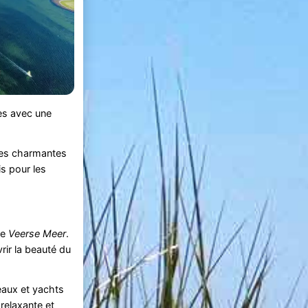
res avec une
 les charmantes
is pour les
le
Veerse Meer
.
rir la beauté du
eaux et yachts
relaxante et