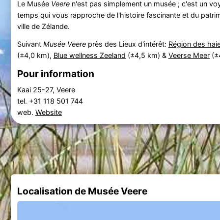
Le Musée
Veere
n'est pas simplement un musée ; c'est un voy
temps qui vous rapproche de l'histoire fascinante et du patrim
ville de Zélande.
Suivant
Musée Veere
près des Lieux d'intérêt:
Région des hai
(±4,0 km),
Blue wellness Zeeland
(±4,5 km) &
Veerse Meer
(±
Pour information
Kaai 25-27, Veere
tel. +31 118 501 744
web.
Website
Localisation de Musée Veere