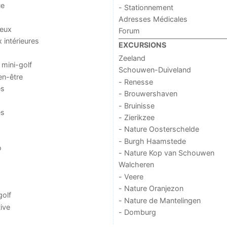
ue
- Stationnement
Adresses Médicales
jeux
Forum
x intérieures
EXCURSIONS
Zeeland
 mini-golf
Schouwen-Duiveland
en-être
- Renesse
es
- Brouwershaven
- Bruinisse
es
- Zierikzee
- Nature Oosterschelde
- Burgh Haamstede
o
- Nature Kop van Schouwen
Walcheren
- Veere
- Nature Oranjezon
golf
- Nature de Mantelingen
ive
- Domburg