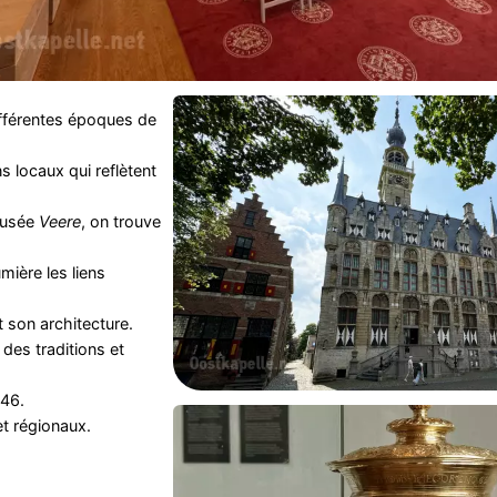
ifférentes époques de
s locaux qui reflètent
Musée
Veere
, on trouve
umière les liens
t son architecture.
des traditions et
46.
et régionaux.