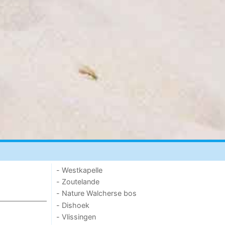
- Westkapelle
- Zoutelande
- Nature Walcherse bos
- Dishoek
- Vlissingen