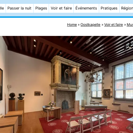
lle
Passer la nuit
Plages
Voir et faire
Événements
Pratiques
Régio
Home
Oostkapelle
Voir et faire
Mu