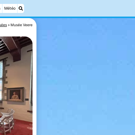
n
Météo
sées
Musée Veere