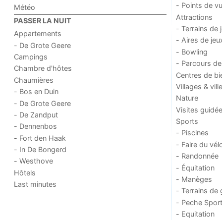
- Points de v
Météo
Attractions
PASSER LA NUIT
- Terrains de 
Appartements
- Aires de jeu
- De Grote Geere
- Bowling
Campings
- Parcours de
Chambre d'hôtes
Centres de bi
Chaumières
Villages & vill
- Bos en Duin
Nature
- De Grote Geere
Visites guidé
- De Zandput
Sports
- Dennenbos
- Piscines
- Fort den Haak
- Faire du vél
- In De Bongerd
- Randonnée
- Westhove
- Équitation
Hôtels
- Manèges
Last minutes
- Terrains de 
- Peche Sport
- Equitation