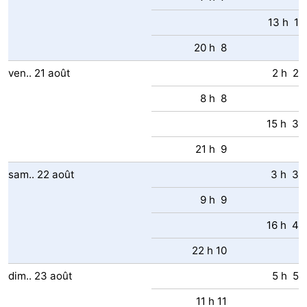
13 h 1
20 h 8
ven..
21
août
2 h 2
8 h 8
15 h 3
21 h 9
sam..
22
août
3 h 3
9 h 9
16 h 4
22 h 10
dim..
23
août
5 h 5
11 h 11