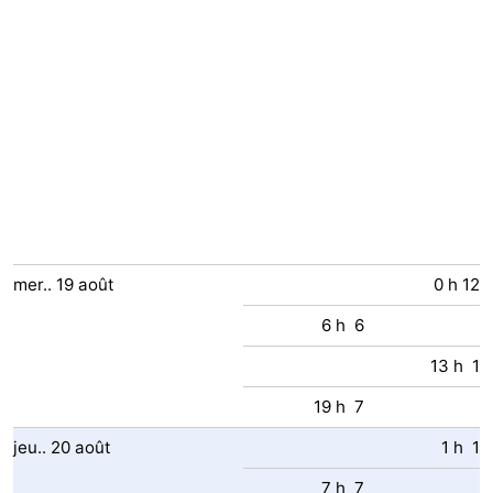
Zwin
mer..
19
août
0 h 12
6 h 6
13 h 1
19 h 7
jeu..
20
août
1 h 1
7 h 7