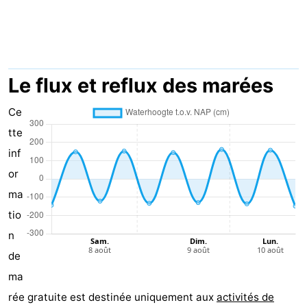
Geere
d'hôtes
Chaumières
-
Bos
-
Le flux et reflux des marées
en
De
-
Ce
tte
Duin
Grote
De
-
inf
Geere
Zandput
Dennenbos
-
or
ma
Fort
-
tio
den
In
-
n
de
Haak
De
Westhove
Hôtels
ma
Bongerd
Last
rée gratuite est destinée uniquement aux
activités de