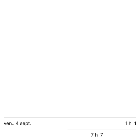
ven..
4
sept.
1 h 1
7 h 7