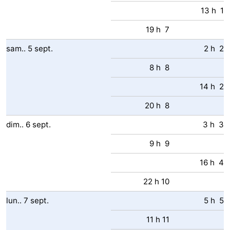
13 h 1
19 h 7
sam..
5
sept.
2 h 2
8 h 8
14 h 2
20 h 8
dim..
6
sept.
3 h 3
9 h 9
16 h 4
22 h 10
lun..
7
sept.
5 h 5
11 h 11