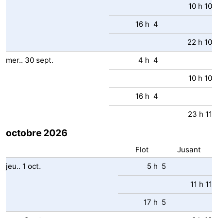
10 h 10
16 h 4
22 h 10
mer..
30
sept.
4 h 4
10 h 10
16 h 4
23 h 11
octobre 2026
Flot
Jusant
jeu..
1
oct.
5 h 5
11 h 11
17 h 5