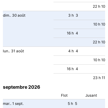
22 h 10
dim..
30
août
3 h 3
10 h 10
16 h 4
22 h 10
lun..
31
août
4 h 4
10 h 10
16 h 4
23 h 11
septembre 2026
Flot
Jusant
mar..
1
sept.
5 h 5