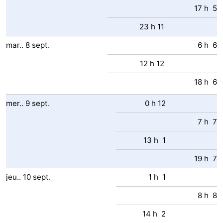
17 h 5
23 h 11
mar..
8
sept.
6 h 6
12 h 12
18 h 6
mer..
9
sept.
0 h 12
7 h 7
13 h 1
19 h 7
jeu..
10
sept.
1 h 1
8 h 8
14 h 2