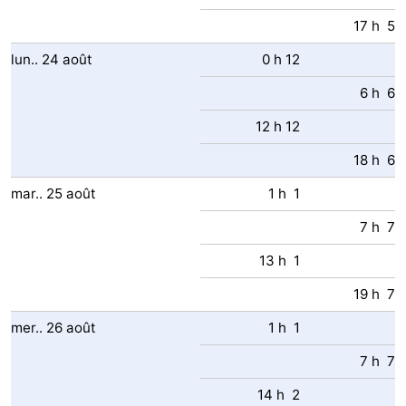
17 h 5
lun..
24
août
0 h 12
6 h 6
12 h 12
18 h 6
mar..
25
août
1 h 1
7 h 7
13 h 1
19 h 7
mer..
26
août
1 h 1
7 h 7
14 h 2