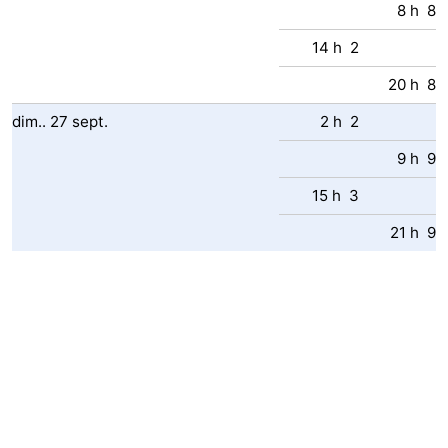
8 h 8
14 h 2
20 h 8
dim..
27
sept.
2 h 2
9 h 9
15 h 3
21 h 9