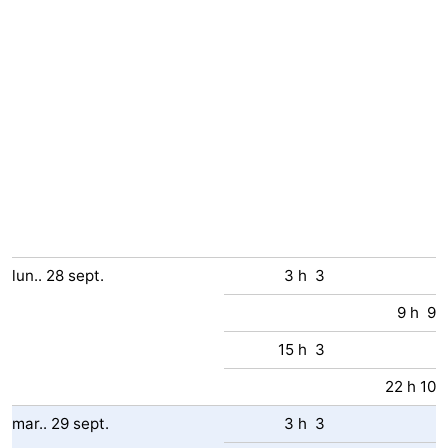
lun..
28
sept.
3 h 3
9 h 9
15 h 3
22 h 10
mar..
29
sept.
3 h 3