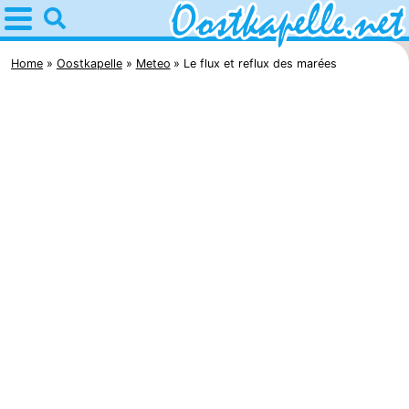
Home
Oostkapelle
Home
Oostkapelle
Meteo
Le flux et reflux des marées
Astuces
Avec
les
Nature
enfants
Oranjezon
Passer
la
Appartements
nuit
-
De
Campings
Grote
Chambre