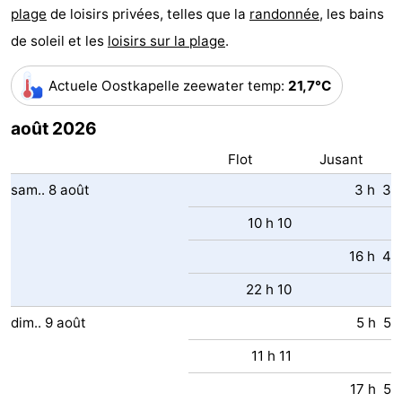
plage
de loisirs privées, telles que la
randonnée
, les bains
minutes
Plages
de soleil et les
loisirs sur la plage
.
Voir
Actuele Oostkapelle zeewater temp
:
21,7°C
et
Lieux
août 2026
faire
d'intérêt
-
Flot
Jusant
Musées
-
sam..
8
août
3 h 3
10 h 10
Monuments
-
16 h 4
Points
Attractions
22 h 10
de
-
dim..
9
août
5 h 5
vue
Terrains
-
11 h 11
de
Aires
-
17 h 5