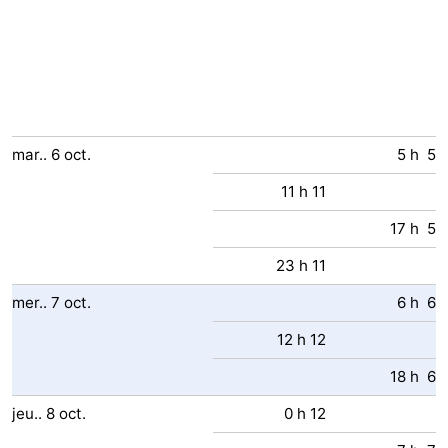
mar..
6
oct.
5 h 5
11 h 11
17 h 5
23 h 11
mer..
7
oct.
6 h 6
12 h 12
18 h 6
jeu..
8
oct.
0 h 12