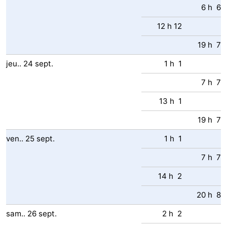
6 h 6
12 h 12
19 h 7
jeu..
24
sept.
1 h 1
7 h 7
13 h 1
19 h 7
ven..
25
sept.
1 h 1
7 h 7
14 h 2
20 h 8
sam..
26
sept.
2 h 2