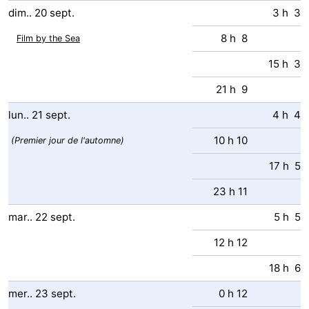
dim..
20
sept.
3 h 3
8 h 8
Film by the Sea
15 h 3
21 h 9
lun..
21
sept.
4 h 4
10 h 10
(Premier jour de l'automne)
17 h 5
23 h 11
mar..
22
sept.
5 h 5
12 h 12
18 h 6
mer..
23
sept.
0 h 12