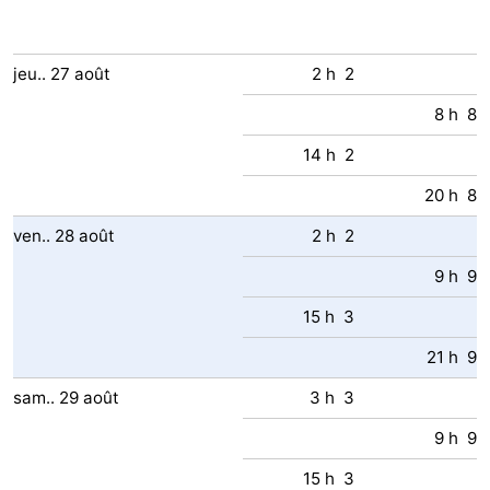
jeu..
27
août
2 h 2
8 h 8
14 h 2
20 h 8
ven..
28
août
2 h 2
9 h 9
15 h 3
21 h 9
sam..
29
août
3 h 3
9 h 9
15 h 3