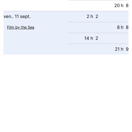
20 h 8
ven..
11
sept.
2 h 2
8 h 8
Film by the Sea
14 h 2
21 h 9