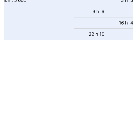
lun..
5
oct.
3 h 3
9 h 9
16 h 4
22 h 10