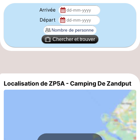
Arrivée
-
Départ
Stationnement
Adresses
Médicales
Région
Chercher et trouver
Zeeland
Schouwen-
Duiveland
-
Localisation de ZP5A - Camping De Zandput
Renesse
-
Brouwershaven
-
Bruinisse
-
Zierikzee
-