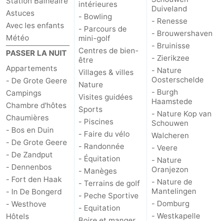
Station Balnéaire
intérieures
Duiveland
Astuces
- Bowling
Zwin
- Renesse
Avec les enfants
- Parcours de
- Brouwershaven
Météo
mini-golf
- Bruinisse
Centres de bien-
PASSER LA NUIT
- Zierikzee
être
Appartements
- Nature
Villages & villes
Oosterschelde
- De Grote Geere
Nature
- Burgh
Campings
Visites guidées
Haamstede
Chambre d'hôtes
Sports
- Nature Kop van
Chaumières
- Piscines
Schouwen
- Bos en Duin
- Faire du vélo
Walcheren
- De Grote Geere
- Randonnée
- Veere
- De Zandput
- Équitation
- Nature
- Dennenbos
Oranjezon
- Manèges
- Fort den Haak
- Nature de
- Terrains de golf
Mantelingen
- In De Bongerd
- Peche Sportive
- Domburg
- Westhove
- Equitation
- Westkapelle
Hôtels
Boire et manger