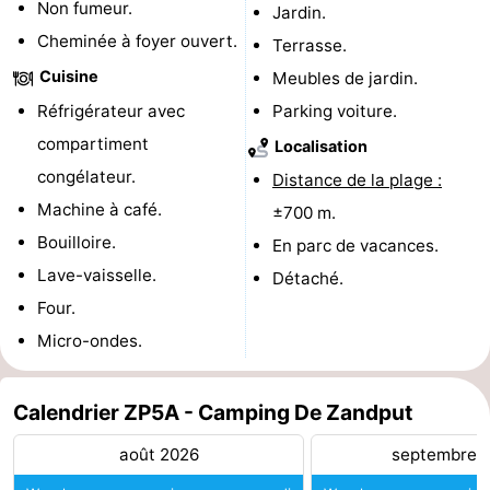
Non fumeur.
Jardin.
jeux
de
Bowling
-
Cheminée à foyer ouvert.
Terrasse.
Cuisine
Meubles de jardin.
jeux
Parcours
Centres
Réfrigérateur avec
Parking voiture.
intérieures
de
de
Villages
compartiment
Localisation
congélateur.
mini-
bien-
&
Nature
Distance de la plage :
Machine à café.
±700 m.
golf
être
villes
Visites
Bouilloire.
En parc de vacances.
Lave-vaisselle.
guidées
Sports
Détaché.
Four.
-
Micro-ondes.
Piscines
-
Calendrier ZP5A - Camping De Zandput
Faire
-
août 2026
septembre 
du
Randonnée
-