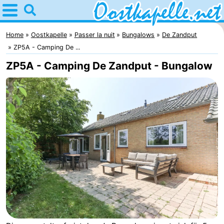
Home
Oostkapelle
Home
Oostkapelle
Passer la nuit
Bungalows
De Zandput
ZP5A - Camping De ...
Astuces
ZP5A - Camping De Zandput - Bungalow
Avec
les
Nature
enfants
Oranjezon
Passer
la
Appartements
nuit
-
De
Campings
Grote
Chambre