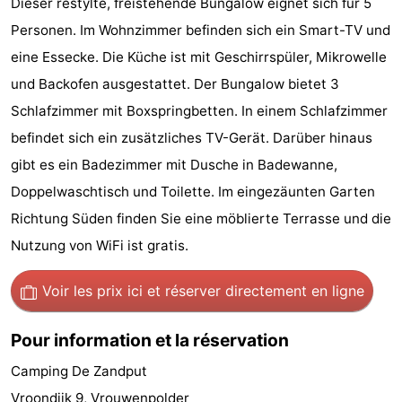
Dieser restylte, freistehende Bungalow eignet sich für 5
Geere
d'hôtes
Chaumières
Personen. Im Wohnzimmer befinden sich ein Smart-TV und
eine Essecke. Die Küche ist mit Geschirrspüler, Mikrowelle
-
und Backofen ausgestattet. Der Bungalow bietet 3
Bos
-
Schlafzimmer mit Boxspringbetten. In einem Schlafzimmer
befindet sich ein zusätzliches TV-Gerät. Darüber hinaus
en
De
-
gibt es ein Badezimmer mit Dusche in Badewanne,
Duin
Grote
De
-
Doppelwaschtisch und Toilette. Im eingezäunten Garten
Richtung Süden finden Sie eine möblierte Terrasse und die
Geere
Zandput
Dennenbos
-
Nutzung von WiFi ist gratis.
Fort
-
Voir les prix ici
et réserver directement en ligne
den
In
-
Pour information et la réservation
Haak
De
Westhove
Hôtels
Camping De Zandput
Bongerd
Last
Vroondijk 9, Vrouwenpolder