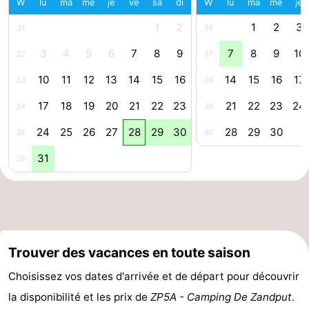
W
lu
ma
me
je
ve
sa
di
W
lu
ma
me
je
vélo
Équitation
-
1
2
1
2
3
31
36
Manèges
-
3
4
5
6
7
8
9
7
8
9
10
32
37
10
11
12
13
14
15
16
14
15
16
17
33
38
Terrains
-
17
18
19
20
21
22
23
21
22
23
24
34
39
de
Peche
-
24
25
26
27
28
29
30
28
29
30
35
40
golf
Sportive
Equitation
Conduite
31
36
de
Boire
l'anneau
et
Événements
manger
Pratiques
Trouver des vacances en toute saison
Forum
Choisissez vos dates d'arrivée et de départ pour découvrir
la disponibilité et les prix de
ZP5A - Camping De Zandput
.
Route