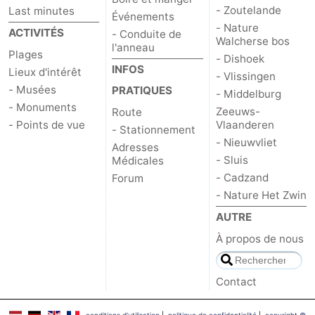
- Zoutelande
Last minutes
Événements
- Nature
ACTIVITÉS
- Conduite de
Walcherse bos
l'anneau
Plages
- Dishoek
INFOS
Lieux d'intérêt
- Vlissingen
- Musées
PRATIQUES
- Middelburg
- Monuments
Zeeuws-
Route
- Points de vue
Vlaanderen
- Stationnement
- Nieuwvliet
Adresses
- Sluis
Médicales
- Cadzand
Forum
- Nature Het Zwin
AUTRE
À propos de nous
Contact
conditions d‘utilisation
|
politique de confidentialité
|
copyright ©