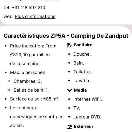
tel. +31 118 597 210
minutes
Plages
web.
Plus d'informations
Voir
et
Lieux
Caractéristiques ZP5A - Camping De Zandput
Sanitaire
Price indication: From
faire
d'intérêt
-
Douche.
€329,00 par milieu
Musées
-
Bain.
de la semaine.
Toilette.
Max. 5 personen.
Monuments
-
Lavabo.
Chambres: 3.
Points
Attractions
Salles de bain: 1.
Media
Surface au sol: ±85 m².
Internet WiFi.
de
-
Les animaux
TV.
vue
Terrains
-
domestiques ne sont pas
Lecteur DVD.
admis.
Extérieur
de
Aires
-