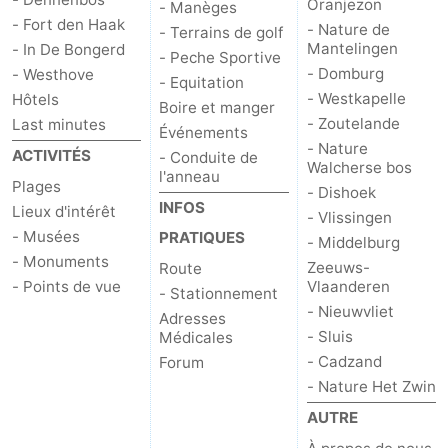
Oranjezon
- Manèges
- Fort den Haak
- Nature de
vélo
Équitation
-
- Terrains de golf
Mantelingen
- In De Bongerd
- Peche Sportive
- Domburg
- Westhove
Manèges
-
- Equitation
- Westkapelle
Hôtels
Boire et manger
Terrains
-
- Zoutelande
Last minutes
Événements
- Nature
ACTIVITÉS
- Conduite de
de
Peche
-
Walcherse bos
l'anneau
Plages
- Dishoek
INFOS
golf
Sportive
Equitation
Conduite
Lieux d'intérêt
- Vlissingen
- Musées
PRATIQUES
- Middelburg
de
Boire
- Monuments
Zeeuws-
Route
- Points de vue
Vlaanderen
- Stationnement
l'anneau
et
Événements
- Nieuwvliet
Adresses
- Sluis
Médicales
manger
Pratiques
- Cadzand
Forum
- Nature Het Zwin
Forum
AUTRE
Route