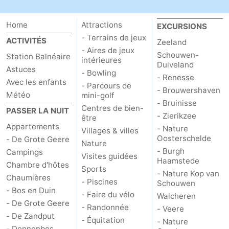
jeux
de
Bowling
-
Home
Attractions
EXCURSIONS
jeux
Parcours
Centres
- Terrains de jeux
ACTIVITÉS
Zeeland
- Aires de jeux
Schouwen-
Station Balnéaire
intérieures
intérieures
de
de
Villages
Duiveland
Astuces
- Bowling
- Renesse
Avec les enfants
mini-
bien-
&
Nature
- Parcours de
- Brouwershaven
Météo
mini-golf
- Bruinisse
golf
être
villes
Visites
Centres de bien-
PASSER LA NUIT
- Zierikzee
être
Appartements
- Nature
guidées
Sports
Villages & villes
Oosterschelde
- De Grote Geere
Nature
- Burgh
Campings
-
Visites guidées
Haamstede
Chambre d'hôtes
Sports
- Nature Kop van
Piscines
-
Chaumières
- Piscines
Schouwen
- Bos en Duin
- Faire du vélo
Walcheren
Faire
-
- De Grote Geere
- Randonnée
- Veere
- De Zandput
- Équitation
du
Randonnée
-
- Nature
- Dennenbos