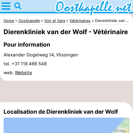
Home
Oostkapelle
Home
Oostkapelle
Voir et faire
Vétérinaires
Dierenkliniek van ...
Dierenkliniek van der Wolf - Vétérinaire
Astuces
Pour information
Avec
Alexander Gogelweg 14, Vlissingen
les
Nature
tel. +31 118 466 548
web.
Website
enfants
Oranjezon
Passer
la
Appartements
nuit
-
Localisation de Dierenkliniek van der Wolf
De
Campings
Grote
Chambre