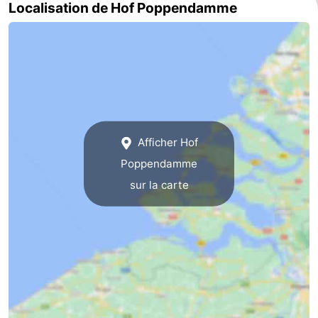
Localisation de Hof Poppendamme
Nature
-
Oosterschelde
Burgh
-
Haamstede
Nature
Walcheren
Kop
-
Afficher Hof
van
Veere
-
Poppendamme
Schouwen
Nature
-
sur la carte
Oranjezon
Nature
-
de
Domburg
-
Mantelingen
Westkapelle
-
Zoutelande
-