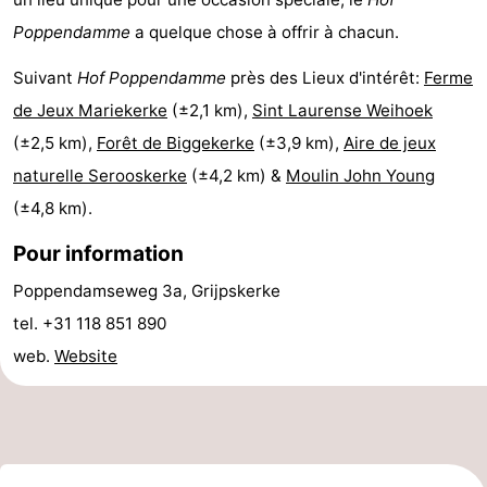
Poppendamme
a quelque chose à offrir à chacun.
-
Suivant
Hof Poppendamme
près des Lieux d'intérêt:
Ferme
Stationnement
Adresses
de Jeux Mariekerke
(±2,1 km),
Sint Laurense Weihoek
Médicales
Région
(±2,5 km),
Forêt de Biggekerke
(±3,9 km),
Aire de jeux
naturelle Serooskerke
(±4,2 km) &
Moulin John Young
Zeeland
(±4,8 km).
Schouwen-
Pour information
Duiveland
-
Poppendamseweg 3a, Grijpskerke
tel. +31 118 851 890
Renesse
-
web.
Website
Brouwershaven
-
Bruinisse
-
Zierikzee
-