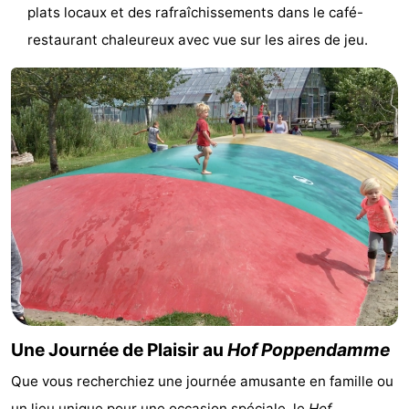
plats locaux et des rafraîchissements dans le café-
vélo
Équitation
-
restaurant chaleureux avec vue sur les aires de jeu.
Manèges
-
Terrains
-
de
Peche
-
golf
Sportive
Equitation
Conduite
de
Boire
l'anneau
et
Événements
manger
Pratiques
Une Journée de Plaisir au
Hof Poppendamme
Forum
Que vous recherchiez une journée amusante en famille ou
Route
un lieu unique pour une occasion spéciale, le
Hof