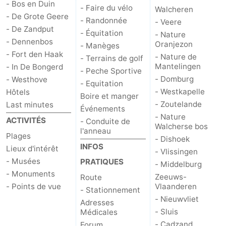
- Bos en Duin
- Faire du vélo
Walcheren
- De Grote Geere
- Randonnée
- Veere
- De Zandput
- Équitation
- Nature
- Dennenbos
Oranjezon
- Manèges
- Fort den Haak
- Nature de
- Terrains de golf
Mantelingen
- In De Bongerd
- Peche Sportive
- Domburg
- Westhove
- Equitation
- Westkapelle
Hôtels
Boire et manger
- Zoutelande
Last minutes
Événements
- Nature
ACTIVITÉS
- Conduite de
Walcherse bos
l'anneau
Plages
- Dishoek
INFOS
Lieux d'intérêt
- Vlissingen
- Musées
PRATIQUES
- Middelburg
- Monuments
Zeeuws-
Route
- Points de vue
Vlaanderen
- Stationnement
- Nieuwvliet
Adresses
- Sluis
Médicales
- Cadzand
Forum