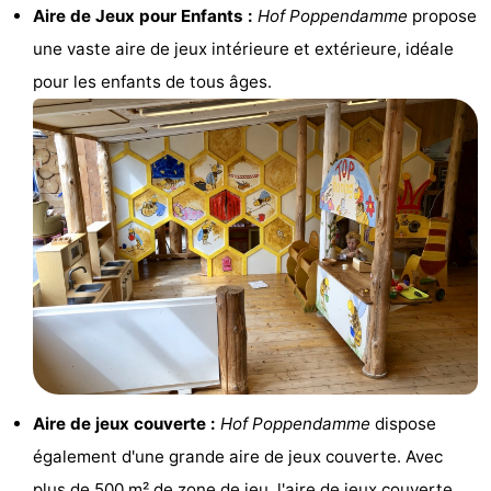
Aire de Jeux pour Enfants :
Hof Poppendamme
propose
minutes
Plages
une vaste aire de jeux intérieure et extérieure, idéale
Voir
pour les enfants de tous âges.
et
Lieux
faire
d'intérêt
-
Musées
-
Monuments
-
Points
Attractions
de
-
vue
Terrains
-
Aire de jeux couverte :
Hof Poppendamme
dispose
également d'une grande aire de jeux couverte. Avec
de
Aires
-
plus de 500 m² de zone de jeu, l'aire de jeux couverte