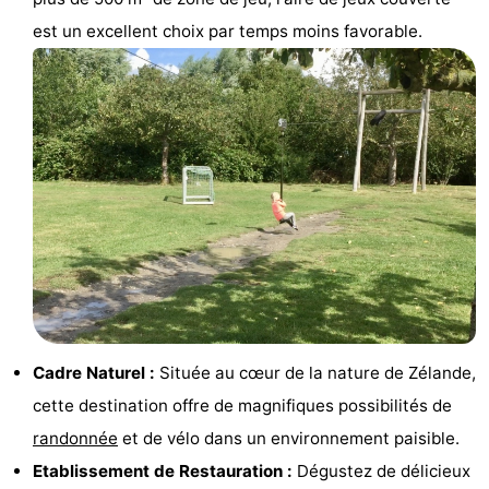
jeux
de
Bowling
-
est un excellent choix par temps moins favorable.
jeux
Parcours
Centres
intérieures
de
de
Villages
mini-
bien-
&
Nature
golf
être
villes
Visites
guidées
Sports
-
Cadre Naturel :
Située au cœur de la nature de Zélande,
Piscines
-
cette destination offre de magnifiques possibilités de
Faire
-
randonnée
et de vélo dans un environnement paisible.
Etablissement de Restauration :
Dégustez de délicieux
du
Randonnée
-