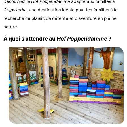
Découvrez le
Hof Poppendamme
adapté aux familles à
Geere
d'hôtes
Chaumières
Grijpskerke
, une destination idéale pour les familles à la
recherche de plaisir, de détente et d'aventure en pleine
-
nature.
Bos
-
À quoi s'attendre au
Hof Poppendamme
?
en
De
-
Duin
Grote
De
-
Geere
Zandput
Dennenbos
-
Fort
-
den
In
-
Haak
De
Westhove
Hôtels
Bongerd
Last