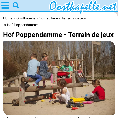
Home
Oostkapelle
Home
Oostkapelle
Voir et faire
Terrains de jeux
Hof Poppendamme
Astuces
Hof Poppendamme - Terrain de jeux
Avec
les
Nature
enfants
Oranjezon
Passer
la
Appartements
nuit
-
De
Campings
Grote
Chambre