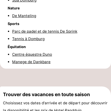
Spa Domburg
vélo
Équitation
-
Nature
De Manteling
Manèges
-
Sports
Terrains
-
Parc de padel et de tennis De Sprink
Tennis à Domburg
de
Peche
-
Équitation
golf
Sportive
Equitation
Conduite
Centre équestre Duno
Manege de Dankbare
de
Boire
l'anneau
et
Événements
manger
Pratiques
Trouver des vacances en toute saison
Forum
Choisissez vos dates d'arrivée et de départ pour découvrir
Route
la disponibilité et les prix de
Hotel Randduin
.