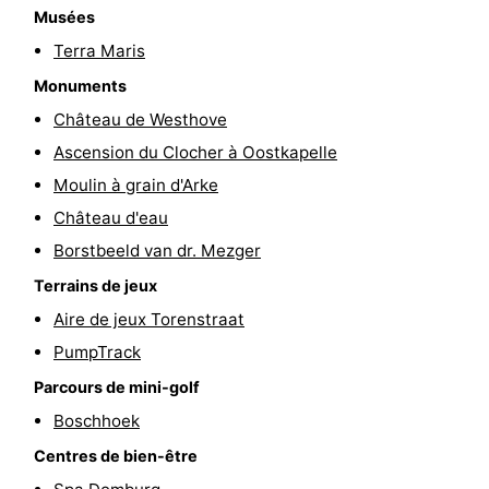
Musées
jeux
de
Bowling
-
Terra Maris
jeux
Parcours
Centres
Monuments
Château de Westhove
intérieures
de
de
Villages
Ascension du Clocher à Oostkapelle
mini-
bien-
&
Nature
Moulin à grain d'Arke
Château d'eau
golf
être
villes
Visites
Borstbeeld van dr. Mezger
guidées
Sports
Terrains de jeux
Aire de jeux Torenstraat
-
PumpTrack
Piscines
-
Parcours de mini-golf
Boschhoek
Faire
-
Centres de bien-être
du
Randonnée
-