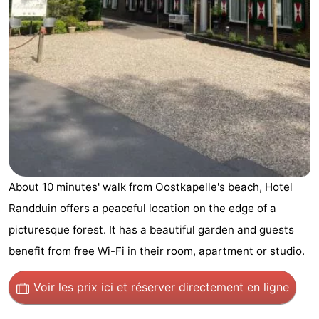
Geere
d'hôtes
Chaumières
-
Bos
-
en
De
-
Duin
Grote
De
-
Geere
Zandput
Dennenbos
-
About 10 minutes' walk from Oostkapelle's beach, Hotel
Randduin offers a peaceful location on the edge of a
Fort
-
picturesque forest. It has a beautiful garden and guests
den
In
-
benefit from free Wi-Fi in their room, apartment or studio.
Haak
De
Westhove
Hôtels
Voir les prix ici
et réserver directement en ligne
Bongerd
Last