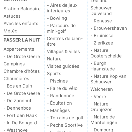
Zeeland
- Aires de jeux
Schouwen-
Station Balnéaire
intérieures
Zwin
Duiveland
Astuces
- Bowling
- Renesse
Avec les enfants
- Parcours de
- Brouwershaven
Météo
mini-golf
- Bruinisse
Centres de bien-
PASSER LA NUIT
- Zierikzee
être
Appartements
- Nature
Villages & villes
Oosterschelde
- De Grote Geere
Nature
- Burgh
Campings
Visites guidées
Haamstede
Chambre d'hôtes
Sports
- Nature Kop van
Chaumières
- Piscines
Schouwen
- Bos en Duin
- Faire du vélo
Walcheren
- De Grote Geere
- Randonnée
- Veere
- De Zandput
- Équitation
- Nature
- Dennenbos
Oranjezon
- Manèges
- Fort den Haak
- Nature de
- Terrains de golf
Mantelingen
- In De Bongerd
- Peche Sportive
- Domburg
- Westhove