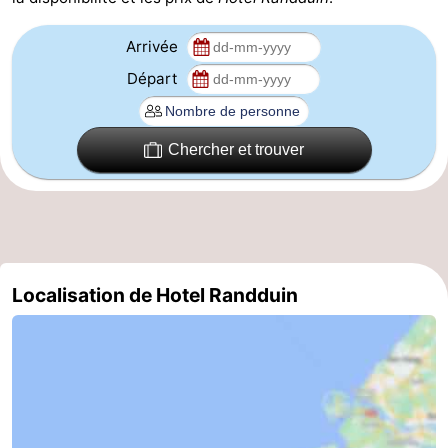
-
Arrivée
Stationnement
Adresses
Départ
Médicales
Région
Chercher et trouver
Zeeland
Schouwen-
Duiveland
-
Localisation de Hotel Randduin
Renesse
-
Brouwershaven
-
Bruinisse
-
Zierikzee
-