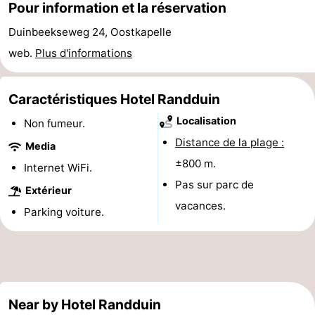
Pour information et la réservation
minutes
Plages
Duinbeekseweg 24, Oostkapelle
Voir
web.
Plus d'informations
et
Lieux
Caractéristiques Hotel Randduin
faire
d'intérêt
-
Localisation
Non fumeur.
Distance de la plage :
Musées
-
Media
±800 m.
Internet WiFi.
Monuments
-
Pas sur parc de
Extérieur
vacances.
Points
Attractions
Parking voiture.
de
-
vue
Terrains
-
Near by Hotel Randduin
de
Aires
-