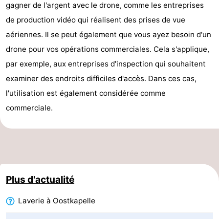
gagner de l'argent avec le drone, comme les entreprises
-
de production vidéo qui réalisent des prises de vue
aériennes. Il se peut également que vous ayez besoin d'un
Stationnement
Adresses
drone pour vos opérations commerciales. Cela s'applique,
Médicales
Région
par exemple, aux entreprises d'inspection qui souhaitent
examiner des endroits difficiles d'accès. Dans ces cas,
Zeeland
l'utilisation est également considérée comme
Schouwen-
commerciale.
Duiveland
-
Renesse
-
Brouwershaven
-
Plus d'actualité
Bruinisse
-
Laverie à Oostkapelle
Zierikzee
-