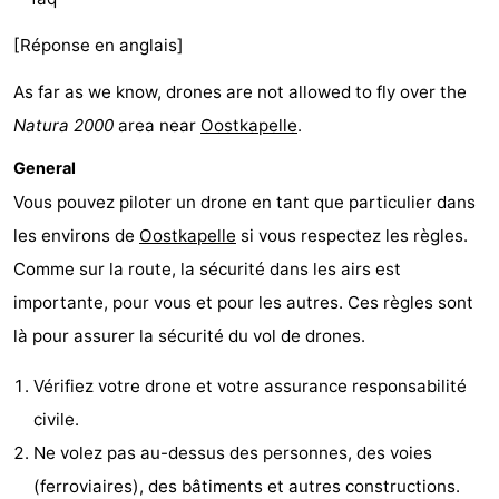
minutes
Plages
[Réponse en anglais]
Voir
As far as we know, drones are not allowed to fly over the
Natura 2000
area near
Oostkapelle
.
et
Lieux
General
faire
d'intérêt
-
Vous pouvez piloter un drone en tant que particulier dans
Musées
-
les environs de
Oostkapelle
si vous respectez les règles.
Comme sur la route, la sécurité dans les airs est
Monuments
-
importante, pour vous et pour les autres. Ces règles sont
Points
Attractions
là pour assurer la sécurité du vol de drones.
de
-
Vérifiez votre drone et votre assurance responsabilité
civile.
vue
Terrains
-
Ne volez pas au-dessus des personnes, des voies
de
Aires
-
(ferroviaires), des bâtiments et autres constructions.