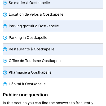
Se marier à Oostkapelle
Nature
-
Location de vélos à Oostkapelle
Oosterschelde
Burgh
-
Parking gratuit à Oostkapelle
Haamstede
Nature
Walcheren
Parking in Oostkapelle
Kop
-
Restaurants à Oostkapelle
van
Veere
-
Office de Tourisme Oostkapelle
Schouwen
Nature
-
Oranjezon
Nature
-
Pharmacie à Oostkapelle
de
Domburg
-
Hôpital à Oostkapelle
Mantelingen
Westkapelle
-
Publier une question
In this section you can find the answers to frequently
Zoutelande
-