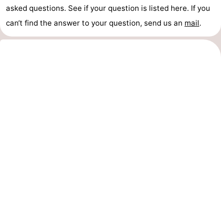
asked questions. See if your question is listed here. If you
Nature
-
can‘t find the answer to your question, send us an
mail
.
Walcherse
Dishoek
-
bos
Vlissingen
-
Middelburg
Zeeuws-
Vlaanderen
-
Nieuwvliet
-
Sluis
-
Cadzand
-
Nature
Météo
Het
Contact