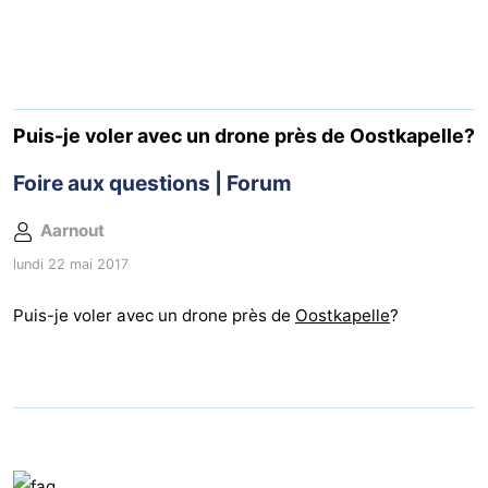
Geere
d'hôtes
Chaumières
-
Bos
-
Puis-je voler avec un drone près de Oostkapelle?
en
De
-
Foire aux questions | Forum
Duin
Grote
De
-
Aarnout
lundi 22 mai 2017
Geere
Zandput
Dennenbos
-
Puis-je voler avec un drone près de
Oostkapelle
?
Fort
-
den
In
-
Haak
De
Westhove
Hôtels
Bongerd
Last