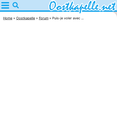
Home
Oostkapelle
Home
Oostkapelle
Forum
Puis-je voler avec ...
Astuces
Avec
les
Nature
enfants
Oranjezon
Passer
la
Appartements
nuit
-
De
Campings
Grote
Chambre