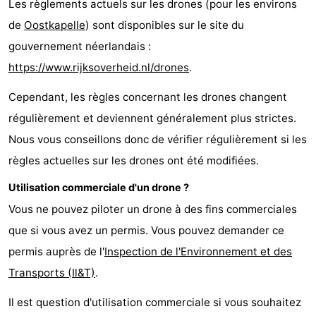
Les règlements actuels sur les drones (pour les environs
vélo
Équitation
-
de
Oostkapelle
) sont disponibles sur le site du
gouvernement néerlandais :
Manèges
-
https://www.rijksoverheid.nl/drones
.
Terrains
-
Cependant, les règles concernant les drones changent
de
Peche
-
régulièrement et deviennent généralement plus strictes.
Nous vous conseillons donc de vérifier régulièrement si les
golf
Sportive
Equitation
Conduite
règles actuelles sur les drones ont été modifiées.
de
Boire
Utilisation commerciale d'un drone ?
Vous ne pouvez piloter un drone à des fins commerciales
l'anneau
et
Événements
que si vous avez un permis. Vous pouvez demander ce
manger
Pratiques
permis auprès de l'
Inspection de l'Environnement et des
Transports (Il&T)
.
Forum
Il est question d'utilisation commerciale si vous souhaitez
Route