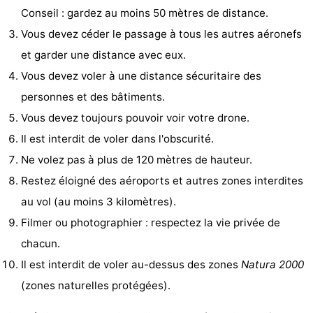
Conseil : gardez au moins 50 mètres de distance.
jeux
de
Bowling
-
Vous devez céder le passage à tous les autres aéronefs
jeux
Parcours
Centres
et garder une distance avec eux.
Vous devez voler à une distance sécuritaire des
intérieures
de
de
Villages
personnes et des bâtiments.
mini-
bien-
&
Nature
Vous devez toujours pouvoir voir votre drone.
Il est interdit de voler dans l'obscurité.
golf
être
villes
Visites
Ne volez pas à plus de 120 mètres de hauteur.
guidées
Sports
Restez éloigné des aéroports et autres zones interdites
au vol (au moins 3 kilomètres).
-
Filmer ou photographier : respectez la vie privée de
Piscines
-
chacun.
Il est interdit de voler au-dessus des zones
Natura 2000
Faire
-
(zones naturelles protégées).
du
Randonnée
-