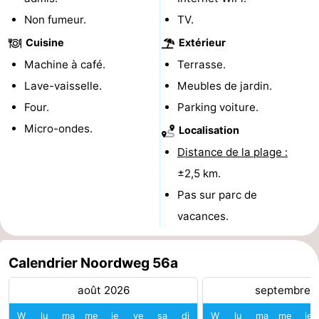
Non fumeur.
TV.
jeux
de
Bowling
-
Cuisine
Extérieur
jeux
Parcours
Centres
Machine à café.
Terrasse.
intérieures
de
de
Villages
Lave-vaisselle.
Meubles de jardin.
Four.
Parking voiture.
mini-
bien-
&
Nature
Micro-ondes.
Localisation
golf
être
villes
Visites
Distance de la plage :
±2,5 km.
guidées
Sports
Pas sur parc de
-
vacances.
Piscines
-
Calendrier Noordweg 56a
Faire
-
août 2026
septembre 
du
Randonnée
-
W
lu
ma
me
je
ve
sa
di
W
lu
ma
me
je