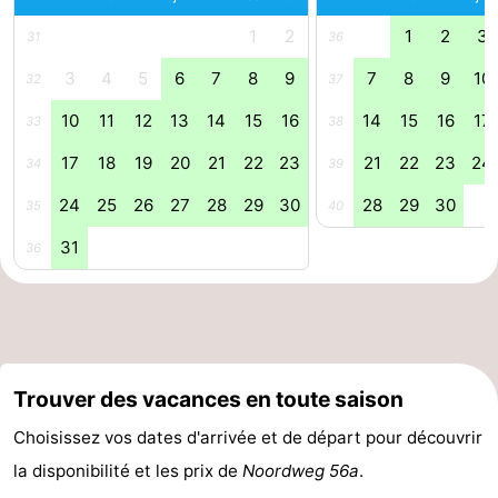
vélo
Équitation
-
1
2
1
2
3
31
36
3
4
5
6
7
8
9
7
8
9
10
32
37
Manèges
-
10
11
12
13
14
15
16
14
15
16
17
33
38
Terrains
-
17
18
19
20
21
22
23
21
22
23
24
34
39
de
Peche
-
24
25
26
27
28
29
30
28
29
30
35
40
golf
Sportive
Equitation
Conduite
31
36
de
Boire
l'anneau
et
Événements
manger
Pratiques
Trouver des vacances en toute saison
Forum
Choisissez vos dates d'arrivée et de départ pour découvrir
la disponibilité et les prix de
Noordweg 56a
.
Route