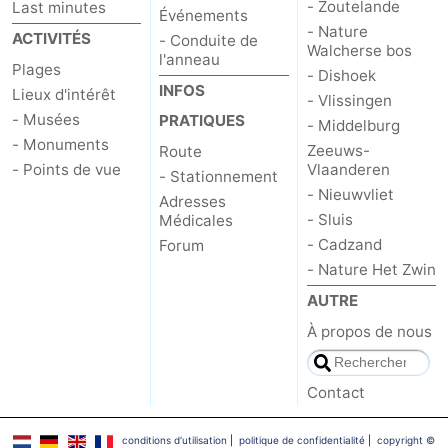
- Zoutelande
Last minutes
Événements
- Nature
ACTIVITÉS
- Conduite de
Walcherse bos
l'anneau
Plages
- Dishoek
INFOS
Lieux d'intérêt
- Vlissingen
- Musées
PRATIQUES
- Middelburg
- Monuments
Zeeuws-
Route
- Points de vue
Vlaanderen
- Stationnement
- Nieuwvliet
Adresses
- Sluis
Médicales
- Cadzand
Forum
- Nature Het Zwin
AUTRE
À propos de nous
Contact
conditions d‘utilisation
|
politique de confidentialité
|
copyright ©