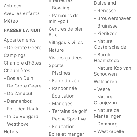
intérieures
Duiveland
Astuces
- Bowling
- Renesse
Zwin
Avec les enfants
- Parcours de
- Brouwershaven
Météo
mini-golf
- Bruinisse
Centres de bien-
PASSER LA NUIT
- Zierikzee
être
Appartements
- Nature
Villages & villes
Oosterschelde
- De Grote Geere
Nature
- Burgh
Campings
Visites guidées
Haamstede
Chambre d'hôtes
Sports
- Nature Kop van
Chaumières
- Piscines
Schouwen
- Bos en Duin
- Faire du vélo
Walcheren
- De Grote Geere
- Randonnée
- Veere
- De Zandput
- Équitation
- Nature
- Dennenbos
Oranjezon
- Manèges
- Fort den Haak
- Nature de
- Terrains de golf
Mantelingen
- In De Bongerd
- Peche Sportive
- Domburg
- Westhove
- Equitation
- Westkapelle
Hôtels
Boire et manger