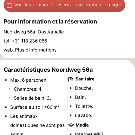
Voir les prix ici
et réserver directement en ligne
minutes
Plages
Pour information et la réservation
Voir
Noordweg 56a, Oostkapelle
et
Lieux
tel. +31 118 236 066
faire
d'intérêt
-
web.
Plus d'informations
Musées
-
Caractéristiques Noordweg 56a
Monuments
-
Sanitaire
Max. 6 personen.
Douche.
Chambres: 4.
Points
Attractions
Bain.
Salles de bain: 3.
de
-
Toilette.
Surface au sol: ±60 m².
Lavabo.
Les animaux
vue
Terrains
-
domestiques ne sont pas
Media
de
Aires
-
admis.
Internet WiFi.