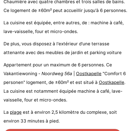
Chaumière avec quatre chambres et trois salles de bains.
Geere
d'hôtes
Chaumières
Ce logement de ±60m² peut accueillir jusqu'à 6 personnes.
-
La cuisine est équipée, entre autres, de : machine à café,
lave-vaisselle, four et micro-ondes.
Bos
-
De plus, vous disposez à l'extérieur d'une terrasse
en
De
-
attenante avec des meubles de jardin et parking voiture
Duin
Grote
De
-
Appartement pour un maximum de 6 personnes. Ce
Geere
Zandput
Dennenbos
-
Vakantiewoning -
Noordweg 56a
|
Oostkapelle
"Comfort 6
personen" logement, de ±60m² et est situé à
Oostkapelle
.
Fort
-
La cuisine est notamment équipée machine à café, lave-
den
In
-
vaisselle, four et micro-ondes.
La
plage
est à environ 2,5 kilomètre du complexe, soit
Haak
De
Westhove
Hôtels
environ 33 minutes à pied.
Bongerd
Last