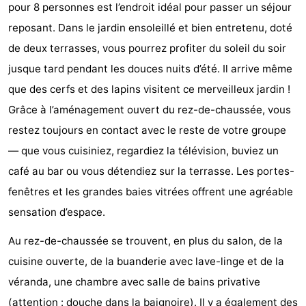
pour 8 personnes est l’endroit idéal pour passer un séjour
Geere
d'hôtes
Chaumières
reposant. Dans le jardin ensoleillé et bien entretenu, doté
-
de deux terrasses, vous pourrez profiter du soleil du soir
jusque tard pendant les douces nuits d’été. Il arrive même
Bos
-
que des cerfs et des lapins visitent ce merveilleux jardin !
en
De
-
Grâce à l’aménagement ouvert du rez-de-chaussée, vous
restez toujours en contact avec le reste de votre groupe
Duin
Grote
De
-
— que vous cuisiniez, regardiez la télévision, buviez un
Geere
Zandput
Dennenbos
-
café au bar ou vous détendiez sur la terrasse. Les portes-
fenêtres et les grandes baies vitrées offrent une agréable
Fort
-
sensation d’espace.
den
In
-
Au rez-de-chaussée se trouvent, en plus du salon, de la
cuisine ouverte, de la buanderie avec lave-linge et de la
Haak
De
Westhove
Hôtels
véranda, une chambre avec salle de bains privative
Bongerd
Last
(attention : douche dans la baignoire). Il y a également des