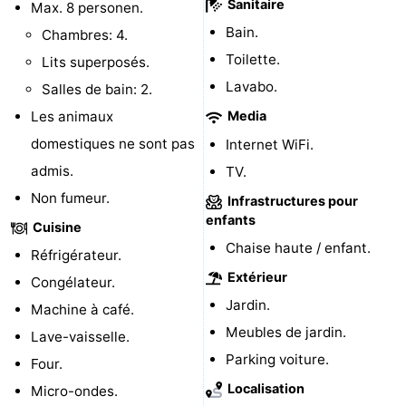
Sanitaire
Max. 8 personen.
jeux
de
Bowling
-
Bain.
Chambres: 4.
Toilette.
Lits superposés.
jeux
Parcours
Centres
Lavabo.
Salles de bain: 2.
intérieures
de
de
Villages
Les animaux
Media
domestiques ne sont pas
Internet WiFi.
mini-
bien-
&
Nature
admis.
TV.
golf
être
villes
Visites
Non fumeur.
Infrastructures pour
enfants
Cuisine
guidées
Sports
Chaise haute / enfant.
Réfrigérateur.
-
Extérieur
Congélateur.
Jardin.
Machine à café.
Piscines
-
Meubles de jardin.
Lave-vaisselle.
Faire
-
Parking voiture.
Four.
Localisation
Micro-ondes.
du
Randonnée
-