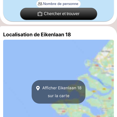
Nature
-
Chercher et trouver
Oosterschelde
Burgh
-
Haamstede
Nature
Walcheren
Localisation de Eikenlaan 18
Kop
-
van
Veere
-
Schouwen
Nature
-
Oranjezon
Nature
-
Afficher Eikenlaan 18
de
Domburg
-
sur la carte
Mantelingen
Westkapelle
-
Zoutelande
-