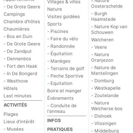
- Nature
Villages & villes
Oosterschelde
- De Grote Geere
Nature
Zwin
- Burgh
Campings
Visites guidées
Haamstede
Chambre d'hôtes
Sports
- Nature Kop van
Chaumières
- Piscines
Schouwen
- Bos en Duin
- Faire du vélo
Walcheren
- De Grote Geere
- Randonnée
- Veere
- De Zandput
- Équitation
- Nature
- Dennenbos
Oranjezon
- Manèges
- Fort den Haak
- Nature de
- Terrains de golf
Mantelingen
- In De Bongerd
- Peche Sportive
- Domburg
- Westhove
- Equitation
- Westkapelle
Hôtels
Boire et manger
- Zoutelande
Last minutes
Événements
- Nature
ACTIVITÉS
- Conduite de
Walcherse bos
l'anneau
Plages
- Dishoek
INFOS
Lieux d'intérêt
- Vlissingen
- Musées
PRATIQUES
- Middelburg