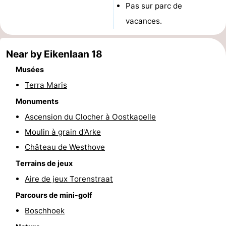
Pas sur parc de
vélo
Équitation
-
vacances.
Manèges
-
Near by Eikenlaan 18
Terrains
-
Musées
de
Peche
-
Terra Maris
Monuments
golf
Sportive
Equitation
Conduite
Ascension du Clocher à Oostkapelle
de
Boire
Moulin à grain d'Arke
Château de Westhove
l'anneau
et
Événements
Terrains de jeux
manger
Pratiques
Aire de jeux Torenstraat
Parcours de mini-golf
Forum
Boschhoek
Route