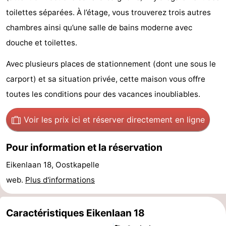
toilettes séparées. À l’étage, vous trouverez trois autres
minutes
Plages
chambres ainsi qu’une salle de bains moderne avec
Voir
douche et toilettes.
et
Lieux
Avec plusieurs places de stationnement (dont une sous le
carport) et sa situation privée, cette maison vous offre
faire
d'intérêt
-
toutes les conditions pour des vacances inoubliables.
Musées
-
Voir les prix ici
et réserver directement en ligne
Monuments
-
Pour information et la réservation
Points
Attractions
Eikenlaan 18, Oostkapelle
de
-
web.
Plus d'informations
vue
Terrains
-
Caractéristiques Eikenlaan 18
de
Aires
-