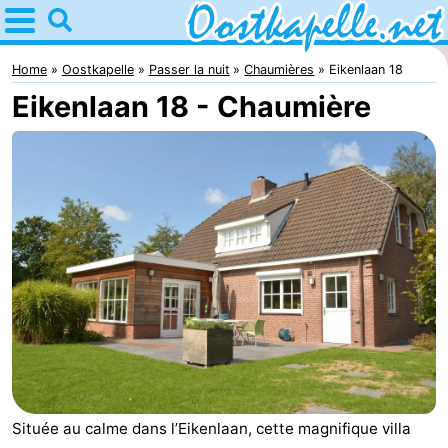
Home
Oostkapelle
Home
Oostkapelle
Passer la nuit
Chaumières
Eikenlaan 18
Eikenlaan 18 - Chaumière
Astuces
Avec
les
Nature
enfants
Oranjezon
Passer
la
Appartements
nuit
-
De
Campings
Grote
Chambre
Située au calme dans l’Eikenlaan, cette magnifique villa