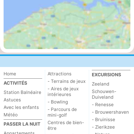
Nature
-
Walcherse
Dishoek
-
bos
Vlissingen
-
Middelburg
Zeeuws-
Vlaanderen
-
Home
Attractions
EXCURSIONS
Nieuwvliet
-
- Terrains de jeux
ACTIVITÉS
Zeeland
- Aires de jeux
Schouwen-
Sluis
-
Station Balnéaire
intérieures
Duiveland
Astuces
- Bowling
- Renesse
Cadzand
-
Avec les enfants
- Parcours de
- Brouwershaven
Météo
mini-golf
Nature
Météo
- Bruinisse
Centres de bien-
PASSER LA NUIT
- Zierikzee
être
Het
Contact
Appartements