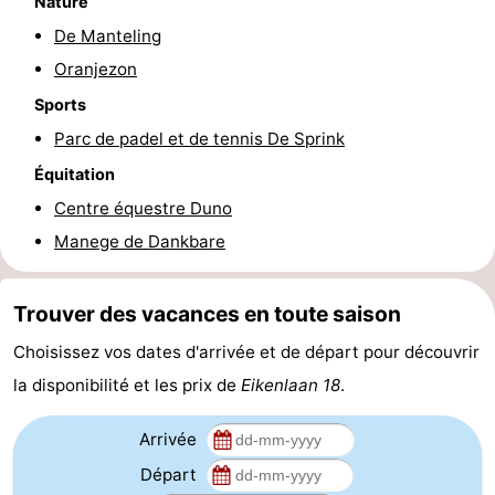
Nature
De Manteling
-
Oranjezon
Stationnement
Adresses
Sports
Médicales
Région
Parc de padel et de tennis De Sprink
Équitation
Zeeland
Centre équestre Duno
Schouwen-
Manege de Dankbare
Duiveland
-
Trouver des vacances en toute saison
Renesse
-
Choisissez vos dates d'arrivée et de départ pour découvrir
Brouwershaven
-
la disponibilité et les prix de
Eikenlaan 18
.
Bruinisse
-
Arrivée
Départ
Zierikzee
-