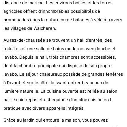
distance de marche. Les environs boisés et les terres
Geere
d'hôtes
Chaumières
agricoles offrent d'innombrables possibilités de
-
promenades dans la nature ou de balades à vélo à travers
les villages de Walcheren.
Bos
-
Au rez-de-chaussée se trouvent un hall d’entrée, des
en
De
-
toilettes et une salle de bains moderne avec douche et
lavabo. Depuis le hall, trois chambres sont accessibles,
Duin
Grote
De
-
dont la chambre principale qui dispose de son propre
Geere
Zandput
Dennenbos
-
lavabo. Le séjour chaleureux possède de grandes fenêtres
à l’avant et sur le côté, laissant entrer beaucoup de
Fort
-
lumière naturelle. La cuisine ouverte est reliée au salon
den
In
-
par le coin repas et est équipée d’un bloc cuisine en L
pratique avec divers appareils intégrés.
Haak
De
Westhove
Hôtels
Grâce au jardin qui entoure la maison, vous pouvez
Bongerd
Last