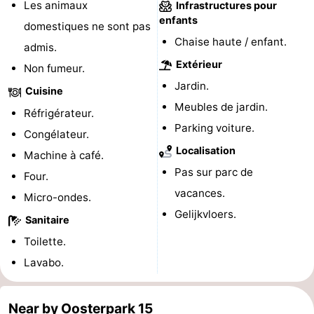
Les animaux
Infrastructures pour
jeux
de
Bowling
-
enfants
domestiques ne sont pas
Chaise haute / enfant.
admis.
jeux
Parcours
Centres
Extérieur
Non fumeur.
intérieures
de
de
Villages
Jardin.
Cuisine
Meubles de jardin.
Réfrigérateur.
mini-
bien-
&
Nature
Parking voiture.
Congélateur.
golf
être
villes
Visites
Localisation
Machine à café.
Pas sur parc de
Four.
guidées
Sports
vacances.
Micro-ondes.
-
Gelijkvloers.
Sanitaire
Piscines
-
Toilette.
Lavabo.
Faire
-
du
Randonnée
-
Near by Oosterpark 15