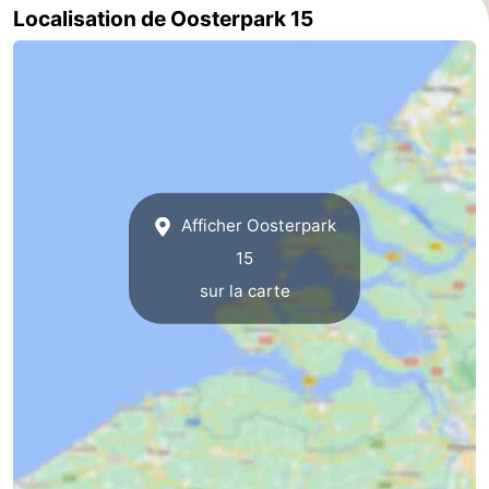
Localisation de Oosterpark 15
Nature
-
Oosterschelde
Burgh
-
Haamstede
Nature
Walcheren
Kop
-
Afficher Oosterpark
van
Veere
-
15
Schouwen
Nature
-
sur la carte
Oranjezon
Nature
-
de
Domburg
-
Mantelingen
Westkapelle
-
Zoutelande
-