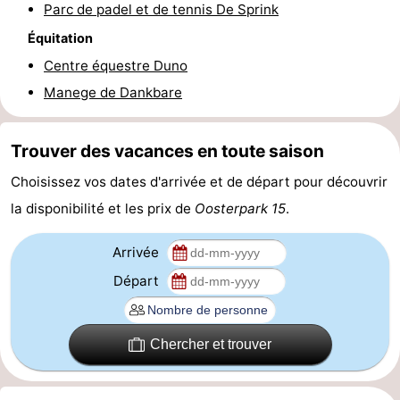
Parc de padel et de tennis De Sprink
-
Équitation
Centre équestre Duno
Stationnement
Adresses
Manege de Dankbare
Médicales
Région
Trouver des vacances en toute saison
Zeeland
Choisissez vos dates d'arrivée et de départ pour découvrir
Schouwen-
la disponibilité et les prix de
Oosterpark 15
.
Duiveland
-
Arrivée
Renesse
-
Départ
Brouwershaven
-
Chercher et trouver
Bruinisse
-
Zierikzee
-