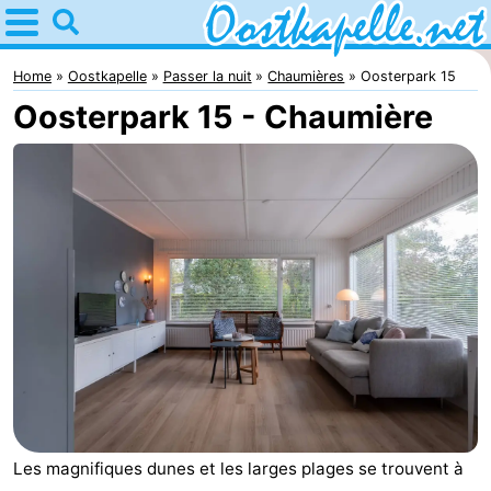
Home
Oostkapelle
Home
Oostkapelle
Passer la nuit
Chaumières
Oosterpark 15
Oosterpark 15 - Chaumière
Astuces
Avec
les
Nature
enfants
Oranjezon
Passer
la
Appartements
nuit
-
De
Campings
Grote
Chambre
Les magnifiques dunes et les larges plages se trouvent à