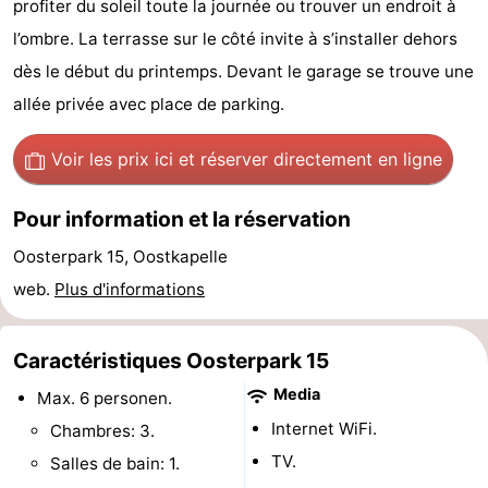
profiter du soleil toute la journée ou trouver un endroit à
minutes
Plages
l’ombre. La terrasse sur le côté invite à s’installer dehors
dès le début du printemps. Devant le garage se trouve une
Voir
allée privée avec place de parking.
et
Lieux
Voir les prix ici
et réserver directement en ligne
faire
d'intérêt
-
Pour information et la réservation
Musées
-
Oosterpark 15, Oostkapelle
Monuments
-
web.
Plus d'informations
Points
Attractions
Caractéristiques Oosterpark 15
de
-
Media
Max. 6 personen.
vue
Terrains
-
Internet WiFi.
Chambres: 3.
TV.
Salles de bain: 1.
de
Aires
-