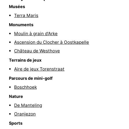
Musées
vélo
Équitation
-
Terra Maris
Manèges
-
Monuments
Moulin à grain d'Arke
Terrains
-
Ascension du Clocher à Oostkapelle
de
Peche
-
Château de Westhove
Terrains de jeux
golf
Sportive
Equitation
Conduite
Aire de jeux Torenstraat
de
Boire
Parcours de mini-golf
l'anneau
et
Événements
Boschhoek
Nature
manger
Pratiques
De Manteling
Forum
Oranjezon
Sports
Route