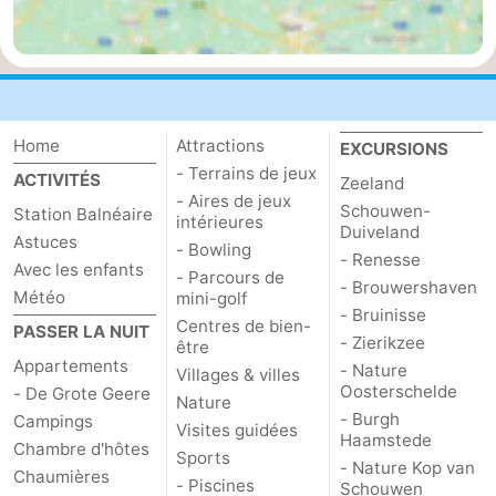
Nature
-
Walcherse
Dishoek
-
bos
Vlissingen
-
Home
Attractions
EXCURSIONS
- Terrains de jeux
ACTIVITÉS
Zeeland
Middelburg
Zeeuws-
- Aires de jeux
Schouwen-
Station Balnéaire
intérieures
Duiveland
Vlaanderen
-
Astuces
- Bowling
- Renesse
Avec les enfants
- Parcours de
- Brouwershaven
Nieuwvliet
-
Météo
mini-golf
- Bruinisse
Centres de bien-
PASSER LA NUIT
Sluis
-
- Zierikzee
être
Appartements
- Nature
Villages & villes
Cadzand
-
Oosterschelde
- De Grote Geere
Nature
- Burgh
Campings
Visites guidées
Nature
Météo
Haamstede
Chambre d'hôtes
Sports
- Nature Kop van
Chaumières
- Piscines
Schouwen
Het
Contact