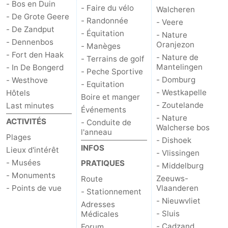
- Bos en Duin
- Faire du vélo
Walcheren
- De Grote Geere
Zwin
- Randonnée
- Veere
- De Zandput
- Équitation
- Nature
- Dennenbos
Oranjezon
- Manèges
- Fort den Haak
- Nature de
- Terrains de golf
Mantelingen
- In De Bongerd
- Peche Sportive
- Domburg
- Westhove
- Equitation
- Westkapelle
Hôtels
Boire et manger
- Zoutelande
Last minutes
Événements
- Nature
ACTIVITÉS
- Conduite de
Walcherse bos
l'anneau
Plages
- Dishoek
INFOS
Lieux d'intérêt
- Vlissingen
- Musées
PRATIQUES
- Middelburg
- Monuments
Zeeuws-
Route
- Points de vue
Vlaanderen
- Stationnement
- Nieuwvliet
Adresses
- Sluis
Médicales
- Cadzand
Forum