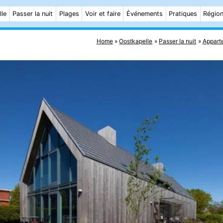
lle
Passer la nuit
Plages
Voir et faire
Événements
Pratiques
Régio
Home
Oostkapelle
Passer la nuit
Appart