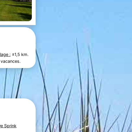
lage :
±1,5 km.
 vacances.
De Sprink