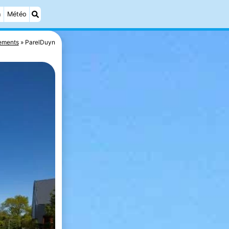
n
Météo
ements
ParelDuyn