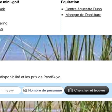
e mini-golf
Équitation
oek
Centre équestre Duno
Manege de Dankbare
eling
on
isponibilité et les prix de
ParelDuyn
.
Chercher et trouver