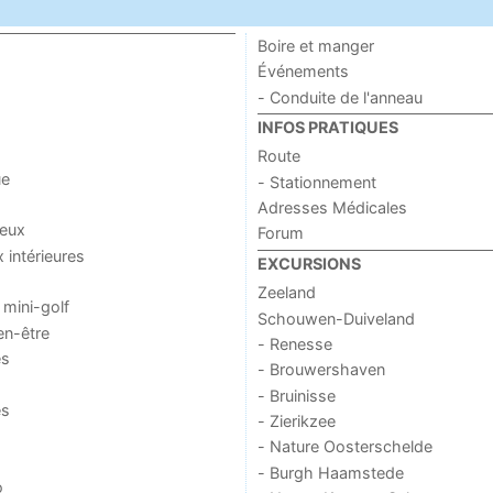
Boire et manger
Événements
- Conduite de l'anneau
INFOS PRATIQUES
Route
ue
- Stationnement
Adresses Médicales
jeux
Forum
x intérieures
EXCURSIONS
Zeeland
 mini-golf
Schouwen-Duiveland
en-être
- Renesse
es
- Brouwershaven
- Bruinisse
es
- Zierikzee
- Nature Oosterschelde
- Burgh Haamstede
o