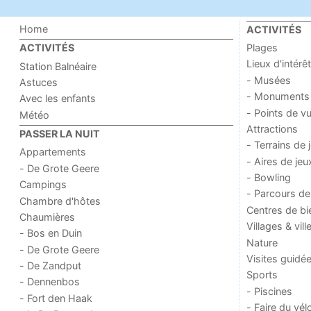
Home
ACTIVITÉS
Plages
ACTIVITÉS
Lieux d'intérêt
Station Balnéaire
- Musées
Astuces
- Monuments
Avec les enfants
- Points de v
Météo
Attractions
PASSER LA NUIT
- Terrains de 
Appartements
- Aires de jeu
- De Grote Geere
- Bowling
Campings
- Parcours de
Chambre d'hôtes
Centres de bi
Chaumières
Villages & vill
- Bos en Duin
Nature
- De Grote Geere
Visites guidé
- De Zandput
Sports
- Dennenbos
- Piscines
- Fort den Haak
- Faire du vél