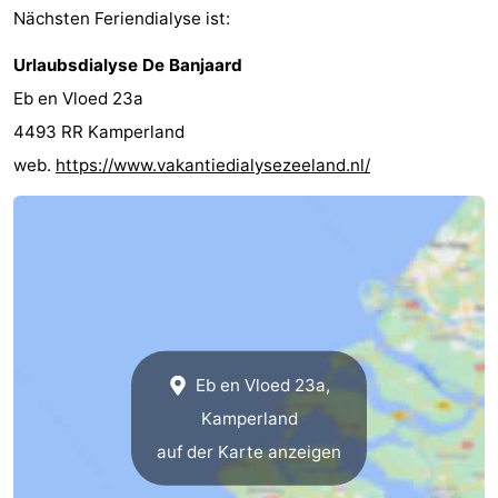
Nächsten Feriendialyse ist:
Reitschulen
-
Urlaubsdialyse De Banjaard
Golfplatze
-
Eb en Vloed 23a
4493 RR Kamperland
Sportangeln
Essen
web.
https://www.vakantiedialysezeeland.nl/
und
Veranstaltungen
trinken
Ringstechen
Praktisch
Forum
Route
Eb en Vloed 23a,
Kamperland
-
auf der Karte anzeigen
Parken
Reisebuchshop