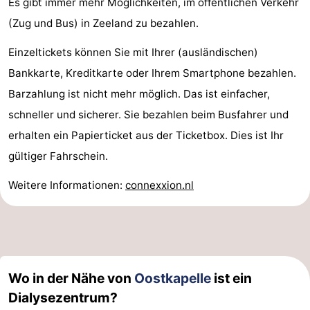
Es gibt immer mehr Möglichkeiten, im öffentlichen Verkehr
Minigolfplätze
Wellness-
(Zug und Bus) in Zeeland zu bezahlen.
Zentren
Dörfer
Einzeltickets können Sie mit Ihrer (ausländischen)
Bankkarte, Kreditkarte oder Ihrem Smartphone bezahlen.
&
Natur
Barzahlung ist nicht mehr möglich. Das ist einfacher,
Städte
Führungen
schneller und sicherer. Sie bezahlen beim Busfahrer und
erhalten ein Papierticket aus der Ticketbox. Dies ist Ihr
Sport
gültiger Fahrschein.
-
Weitere Informationen:
connexxion.nl
Schwimmbader
-
Radfahren
-
Wandern
-
Wo in der Nähe von
Oostkapelle
ist ein
Dialysezentrum?
Reiten
-