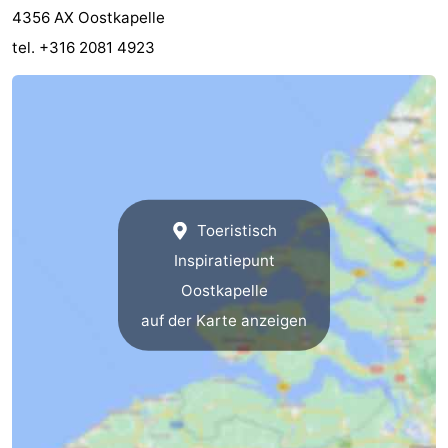
4356 AX Oostkapelle
Oosterschelde
Burgh
-
tel. +316 2081 4923
Haamstede
Natur
Walcheren
Kop
-
van
Veere
-
Schouwen
Natur
-
Toeristisch
Oranjezon
Natur
-
Inspiratiepunt
Oostkapelle
de
Domburg
-
auf der Karte anzeigen
Mantelingen
Westkapelle
-
Zoutelande
-
Natur
-