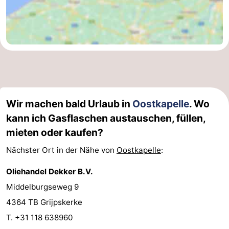
Walcherse
Dishoek
-
bos
Vlissingen
-
Middelburg
Zeeuws-
Vlaanderen
-
Wir machen bald Urlaub in
Oostkapelle
. Wo
Nieuwvliet
-
kann ich Gasflaschen austauschen, füllen,
mieten oder kaufen?
Sluis
-
Nächster Ort in der Nähe von
Oostkapelle
:
Cadzand
-
Oliehandel Dekker B.V.
Natur
Wetter
Middelburgseweg 9
4364 TB Grijpskerke
Het
Kontakt
T. +31 118 638960
Zwin