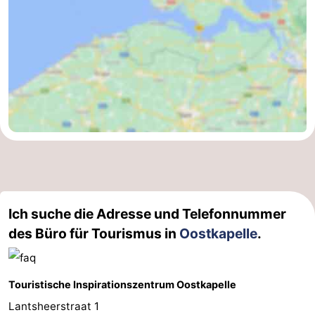
Medizin
Adressen
Region
Zeeland
Schouwen-
Duiveland
-
Renesse
-
Ich suche die Adresse und Telefonnummer
Brouwershaven
-
des Büro für Tourismus in
Oostkapelle
.
Bruinisse
-
Zierikzee
-
Touristische Inspirationszentrum Oostkapelle
Lantsheerstraat 1
Natur
-