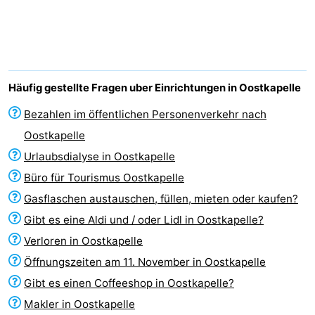
Geere
-
Bos
-
en
De
-
Häufig gestellte Fragen uber Einrichtungen in Oostkapelle
Duin
Grote
De
-
Bezahlen im öffentlichen Personenverkehr nach
Oostkapelle
Geere
Zandput
Dennenbos
-
Urlaubsdialyse in Oostkapelle
Fort
-
Büro für Tourismus Oostkapelle
Gasflaschen austauschen, füllen, mieten oder kaufen?
den
In
-
Gibt es eine Aldi und / oder Lidl in Oostkapelle?
Haak
De
Westhove
Hotels
Verloren in Oostkapelle
Öffnungszeiten am 11. November in Oostkapelle
Bongerd
Zimmer
Gibt es einen Coffeeshop in Oostkapelle?
(mit
Lastminutes
Makler in Oostkapelle