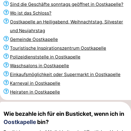
Sind die Geschäfte sonntags geöffnet in Oostkapelle?
Frühstück)
Strand
Wo ist das Schloss?
Sehen
Oostkapelle an Heiligabend, Weihnachtstag, Silvester
und Neujahrstag
&
-
Gemeinde Oostkapelle
tun
Museen
-
Touristische Inspirationszentrum Oostkapelle
Polizeidienststelle in Oostkapelle
Denkmäler
-
Waschsalons in Oostkapelle
Aussichtspunkte
Attraktionen
Einkaufsmöglichkeit oder Supermarkt in Oostkapelle
Karneval in Oostkapelle
-
Heiraten in Oostkapelle
Spielplätze
-
Indoor-
-
Wie bezahle ich für ein Busticket, wenn ich in
Oostkapelle
bin?
Spielplätze
Bowling
-