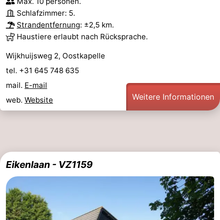
Max. 10 personen.
Schlafzimmer: 5.
Reitschulen
-
Strandentfernung
: ±2,5 km.
Haustiere erlaubt nach Rücksprache.
Golfplatze
-
Wijkhuijsweg 2, Oostkapelle
Sportangeln
Essen
tel. +31 645 748 635
und
Veranstaltungen
mail.
E-mail
Weitere Informationen
web.
Website
trinken
Ringstechen
Praktisch
Forum
Eikenlaan - VZ1159
Route
-
Parken
Reisebuchshop