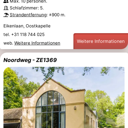
Max. 10 personen.
Schlafzimmer: 5.
Oosterschelde
Burgh
-
Strandentfernung
: ±900 m.
Haamstede
Natur
Walcheren
Eikenlaan, Oostkapelle
tel. +31 118 744 025
Kop
-
Weitere Informationen
web.
Weitere Informationen
van
Veere
-
Noordweg - ZE1369
Schouwen
Natur
-
Oranjezon
Natur
-
de
Domburg
-
Mantelingen
Westkapelle
-
Zoutelande
-
Natur
-