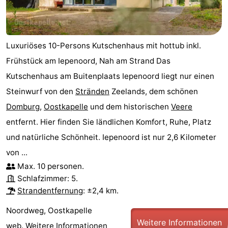
Walcherse
Dishoek
-
bos
Vlissingen
-
Luxuriöses 10-Persons Kutschenhaus mit hottub inkl.
Frühstück am Iepenoord, Nah am Strand Das
Middelburg
Zeeuws-
Kutschenhaus am Buitenplaats Iepenoord liegt nur einen
Vlaanderen
-
Steinwurf von den
Stränden
Zeelands, dem schönen
Domburg
,
Oostkapelle
und dem historischen
Veere
Nieuwvliet
-
entfernt. Hier finden Sie ländlichen Komfort, Ruhe, Platz
Sluis
-
und natürliche Schönheit. Iepenoord ist nur 2,6 Kilometer
von ...
Cadzand
-
Max. 10 personen.
Schlafzimmer: 5.
Natur
Wetter
Strandentfernung
: ±2,4 km.
Het
Kontakt
Noordweg, Oostkapelle
Weitere Informationen
Zwin
web.
Weitere Informationen