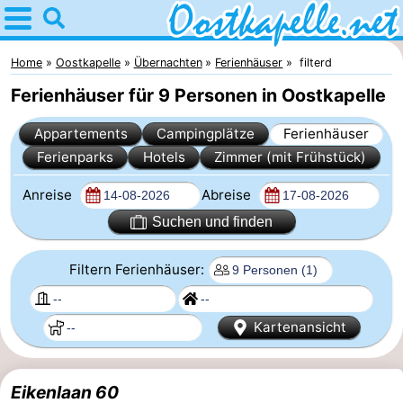
Home
Oostkapelle
Home
Oostkapelle
Übernachten
Ferienhäuser
filterd
Ferienhäuser für 9 Personen in Oostkapelle
Tipps
Appartements
Campingplätze
Ferienhäuser
Für
Ferienparks
Hotels
Zimmer (mit Frühstück)
kindern
Natur
Anreise
Abreise
Oranjezon
Übernachten
Suchen und finden
Appartements
Filtern Ferienhäuser:
-
Kartenansicht
De
Campingplätze
Grote
Ferienhäuser
Eikenlaan 60