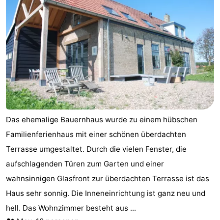
Minigolfplätze
Wellness-
Zentren
Dörfer
&
Natur
Städte
Führungen
Sport
Das ehemalige Bauernhaus wurde zu einem hübschen
-
Familienferienhaus mit einer schönen überdachten
Schwimmbader
-
Terrasse umgestaltet. Durch die vielen Fenster, die
aufschlagenden Türen zum Garten und einer
Radfahren
-
wahnsinnigen Glasfront zur überdachten Terrasse ist das
Wandern
-
Haus sehr sonnig. Die Inneneinrichtung ist ganz neu und
hell. Das Wohnzimmer besteht aus ...
Reiten
-