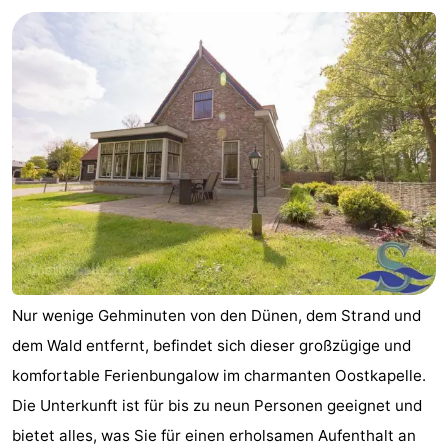
Geere
-
Bos
-
en
De
-
Duin
Grote
De
-
Geere
Zandput
Dennenbos
-
Fort
-
den
In
-
Nur wenige Gehminuten von den Dünen, dem Strand und
Haak
De
Westhove
Hotels
dem Wald entfernt, befindet sich dieser großzügige und
komfortable Ferienbungalow im charmanten Oostkapelle.
Bongerd
Zimmer
Die Unterkunft ist für bis zu neun Personen geeignet und
(mit
Lastminutes
bietet alles, was Sie für einen erholsamen Aufenthalt an