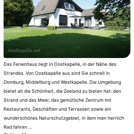
Medizin
Adressen
Region
Zeeland
Schouwen-
Duiveland
-
Das Ferienhaus liegt in Oostkapelle, in der Nähe des
Strandes. Von Oostkapelle aus sind Sie schnell in
Renesse
-
Domburg, Middelburg und Westkapelle. Die Umgebung
Brouwershaven
-
bietet all die Schönheit, die Zeeland zu bieten hat: den
Strand und das Meer, das gemütliche Zentrum mit
Bruinisse
-
Restaurants, Geschäften und Terrassen sowie ein
Zierikzee
-
wunderschönes Naturschutzgebiet, in dem man herrlich
Rad fahren ...
Natur
-