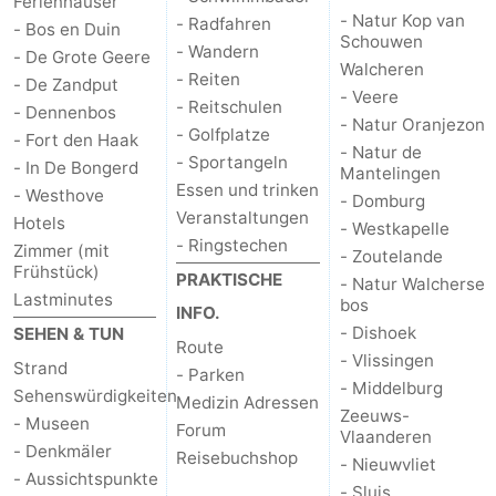
Ferienhäuser
- Natur Kop van
- Radfahren
- Bos en Duin
Schouwen
- Wandern
- De Grote Geere
Walcheren
- Reiten
- De Zandput
- Veere
- Reitschulen
- Dennenbos
- Natur Oranjezon
- Golfplatze
- Fort den Haak
- Natur de
- Sportangeln
- In De Bongerd
Mantelingen
Essen und trinken
- Westhove
- Domburg
Veranstaltungen
Hotels
- Westkapelle
- Ringstechen
Zimmer (mit
- Zoutelande
Frühstück)
PRAKTISCHE
- Natur Walcherse
Lastminutes
bos
INFO.
- Dishoek
SEHEN & TUN
Route
- Vlissingen
Strand
- Parken
- Middelburg
Sehenswürdigkeiten
Medizin Adressen
Zeeuws-
- Museen
Forum
Vlaanderen
- Denkmäler
Reisebuchshop
- Nieuwvliet
- Aussichtspunkte
- Sluis