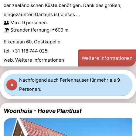
der zeeländischen Küste benötigen. Dank des großen,
Frühstück)
Strand
eingezäunten Gartens ist dieses ...
Sehen
Max. 9 personen.
Strandentfernung
: ±600 m.
&
-
Eikenlaan 60, Oostkapelle
tun
Museen
-
tel. +31 118 744 025
Weitere Informationen
web.
Weitere Informationen
Denkmäler
-
Aussichtspunkte
Attraktionen
Nachfolgend auch Ferienhäuser für mehr als 9
»
Personen.
-
Spielplätze
-
Woonhuis - Hoeve Plantlust
Indoor-
-
Spielplätze
Bowling
-