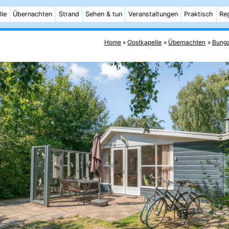
lle
Übernachten
Strand
Sehen & tun
Veranstaltungen
Praktisch
Re
Home
Oostkapelle
Übernachten
Bung