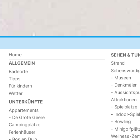
Home
SEHEN & TU
Strand
ALLGEMEIN
Sehenswürdig
Badeorte
- Museen
Tipps
- Denkmäler
Für kindern
- Aussichtsp
Wetter
Attraktionen
UNTERKÜNFTE
- Spielplätze
Appartements
- Indoor-Spie
- De Grote Geere
- Bowling
Campingplätze
- Minigolfplät
Ferienhäuser
Wellness-Zen
- Bos en Duin