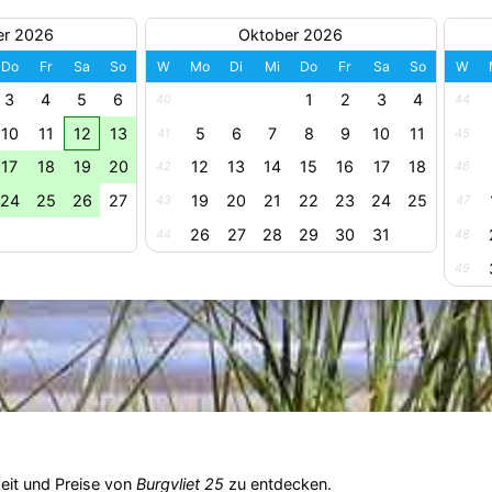
er 2026
Oktober 2026
Do
Fr
Sa
So
W
Mo
Di
Mi
Do
Fr
Sa
So
W
3
4
5
6
1
2
3
4
40
44
10
11
12
13
5
6
7
8
9
10
11
41
45
17
18
19
20
12
13
14
15
16
17
18
42
46
24
25
26
27
19
20
21
22
23
24
25
43
47
26
27
28
29
30
31
44
48
49
eit und Preise von
Burgvliet 25
zu entdecken.