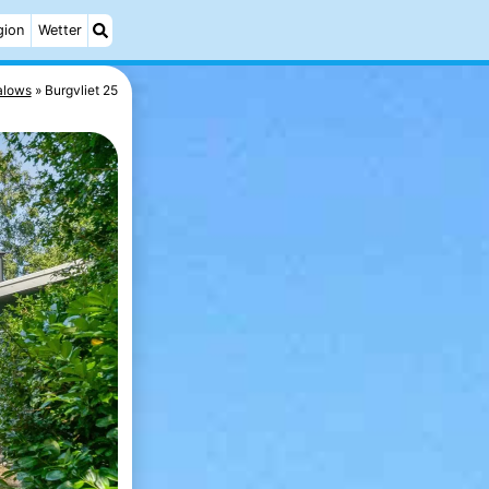
gion
Wetter
alows
Burgvliet 25