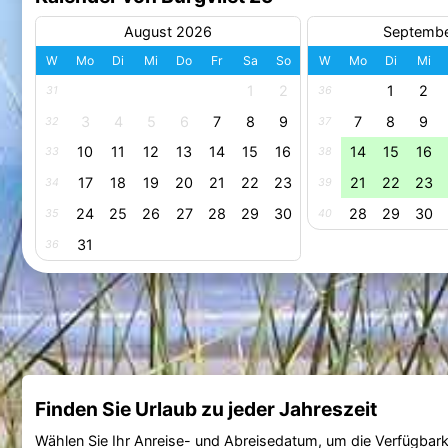
August 2026
Septemb
W
Mo
Di
Mi
Do
Fr
Sa
So
W
Mo
Di
Mi
1
2
1
2
31
36
3
4
5
6
7
8
9
7
8
9
32
37
10
11
12
13
14
15
16
14
15
16
33
38
17
18
19
20
21
22
23
21
22
23
34
39
24
25
26
27
28
29
30
28
29
30
35
40
31
36
Finden Sie Urlaub zu jeder Jahreszeit
Wählen Sie Ihr Anreise- und Abreisedatum, um die Verfügbark