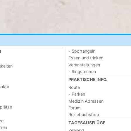
- Sportangeln
N
Essen und trinken
Veranstaltungen
keiten
- Ringstechen
PRAKTISCHE INFO.
unkte
Route
- Parken
Medizin Adressen
lplätze
Forum
Reisebuchshop
ze
TAGESAUSFLÜGE
tren
Zeeland